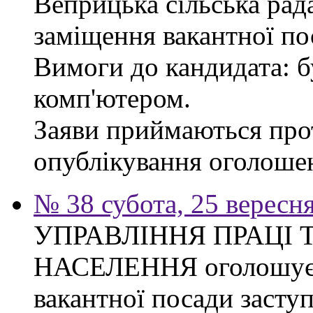
Веприцька сільська рад
заміщення вакантної по
Вимоги до кандидата: б
комп'ютером.
Заяви приймаються прот
опублікування оголоше
№ 38 субота, 25 вересн
УПРАВЛІННЯ ПРАЦІ 
НАСЕЛЕННЯ оголошує 
вакантної посади засту