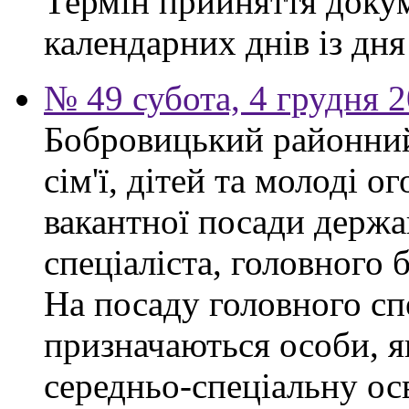
Термін прийняття докум
календарних днів із дн
№ 49 субота, 4 грудня 
Бобровицький районний
сім'ї, дітей та молоді 
вакантної посади держа
спеціаліста, головного 
На посаду головного сп
призначаються особи, я
середньо-спеціальну ос