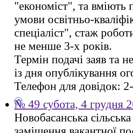
"економіст", та вміють
умови освітньо-кваліфі
спеціаліст", стаж робо
не менше 3-х років.
Термін подачі заяв та н
із дня опублікування о
Телефон для довідок: 2-
№ 49 субота, 4 грудня 
Новобасанська сільська
заміщення вакантної п