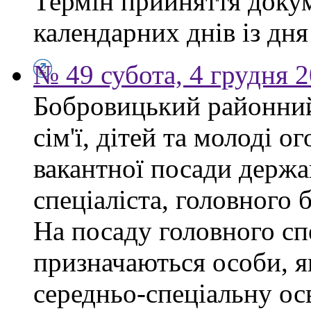
Термін прийняття докум
календарних днів із дн
№ 49 субота, 4 грудня 
Бобровицький районний
сім'ї, дітей та молоді 
вакантної посади держа
спеціаліста, головного 
На посаду головного сп
призначаються особи, я
середньо-спеціальну ос