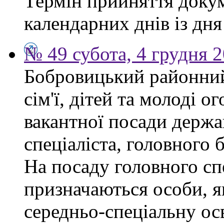
Термін прийняття докум
календарних днів із дн
№ 49 субота, 4 грудня 
Бобровицький районний
сім'ї, дітей та молоді 
вакантної посади держа
спеціаліста, головного 
На посаду головного сп
призначаються особи, я
середньо-спеціальну ос