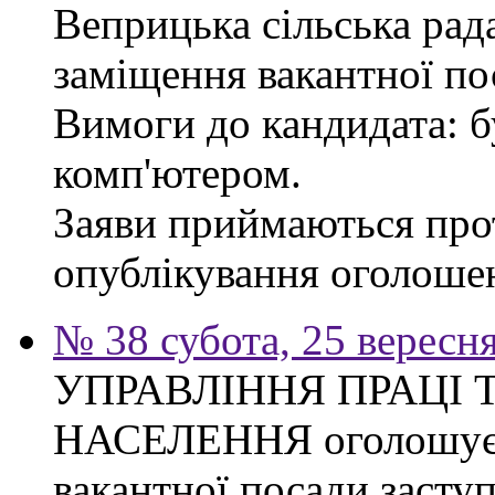
Веприцька сільська рад
заміщення вакантної по
Вимоги до кандидата: б
комп'ютером.
Заяви приймаються прот
опублікування оголоше
№ 38 субота, 25 вересн
УПРАВЛІННЯ ПРАЦІ 
НАСЕЛЕННЯ оголошує 
вакантної посади засту