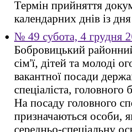
Термін прийняття докум
календарних днів із дн
№ 49 субота, 4 грудня 
Бобровицький районний
сім'ї, дітей та молоді 
вакантної посади держа
спеціаліста, головного 
На посаду головного сп
призначаються особи, я
середньо-спеціальну ос