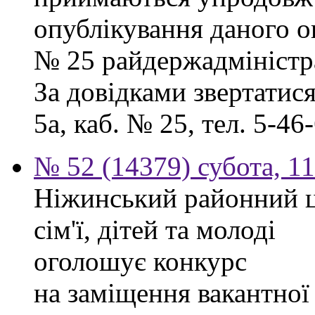
опублікування даного ог
№ 25 райдержадміністра
За довідками звертатися
5а, каб. № 25, тел. 5-46-
№ 52 (14379) субота, 11
Ніжинський районний ц
сім'ї, дітей та молоді
оголошує конкурс
на заміщення вакантної