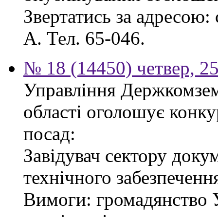
Звертатись за адресою: с
А. Тел. 65-046.
№ 18 (14450) четвер, 2
Управління Держкомзему
області оголошує конку
посад:
Завідувач сектору доку
технічного забезпеченн
Вимоги: громадянство У