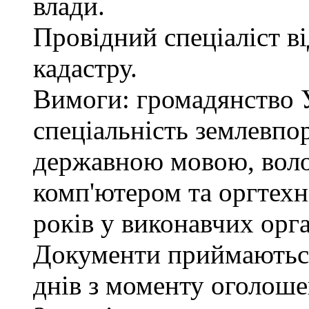
влади.
Провідний спеціаліст в
кадастру.
Вимоги: громадянство У
спеціальність землевпо
державною мовою, вол
комп'ютером та оргтехн
років у виконавчих орг
Документи приймаються
днів з моменту оголоше