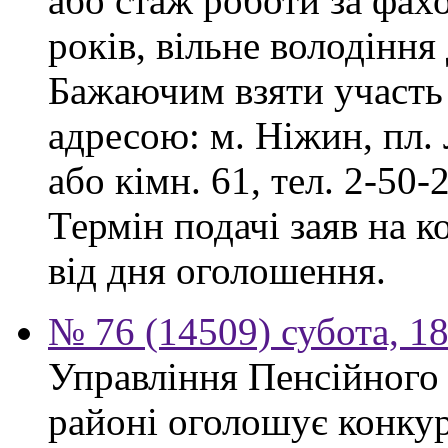
або стаж роботи за фах
років, вільне володінн
Бажаючим взяти участь 
адресою: м. Ніжин, пл. Л
або кімн. 61, тел. 2-50-2
Термін подачі заяв на к
від дня оголошення.
№ 76 (14509) субота, 18
Управління Пенсійного
районі оголошує конкур