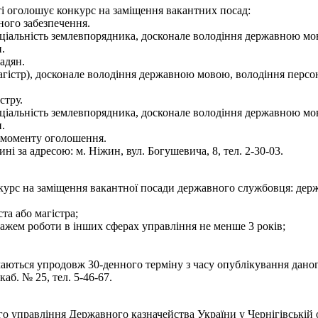
ті оголошує конкурс на заміщення вакантних посад:
ного забезпечення.
пеціальність землевпорядника, досконале володіння державною м
.
адян.
агістр), досконале володіння державною мовою, володіння персо
стру.
пеціальність землевпорядника, досконале володіння державною м
.
 моменту оголошення.
і за адресою: м. Ніжин, вул. Богушевича, 8, тел. 2-30-03.
курс на заміщення вакантної посади державного службовця: держ
та або магістра;
тажем роботи в інших сферах управління не менше 3 років;
маються упродовж 30-денного терміну з часу опублікування даного
каб. № 25, тел. 5-46-67.
 управління Державного казначейства України у Чернігівській 