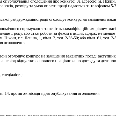
 опублікування оголошення про конкурс. За адресою: м. Ніжин, пл
язків, розміру та умов оплати праці надається за телефоном 5-3
ької райдержадміністрації оголошує конкурс на заміщення вакантн
номічного спрямування за освітньо-кваліфікаційним рівнем магі
менше 1 року, або стаж роботи за фахом в інших сферах не менше
Ніжин, пл. Леніна, 1, кімн. 2, тел. 2-36-50; або кімн. 61, тел. 2-
дня оголошення.
оні оголошує конкурс на заміщення вакантних посад: заступника
на період відпустки основного працівника по догляду за дитиною
 спеціаліста;
ім. 14, протягом місяця з дня опублікування оголошення.