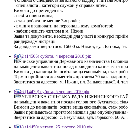
-головного спеціаліста загального відділу з питань контр
- спеціаліста І категорії служби у справах дітей.
Вимоги до претендентів:
- освіта повна вища;
- стаж роботи не менше 3-х років;
- вміння працювати на персональному комп'ютері;
- забезпеченість житлом в м. Ніжин.
Заява та документи, необхідні для участі в конкурсі при
райдержадміністрації.
За довідками звертатися: 16600 м. Ніжин, вул. Батюка, 5а,
№ 72 (14505) субота, 4 вересня 2010 рік
Ніжинське управління Державного казначейства Головн
на заміщення вакантних посад провідного казначея та про
Вимоги до кандидатів: освіта вища економічна, стаж роб
Термін прийняття документів - протягом 30 календарних 
Звертатися за адресою: м. Ніжин, пл. Заньковецької, 4, тел.
№ 46 (14479) субота, 5 червня 2010 рік
БЕЗУГЛІВСЬКА СІЛЬСЬКА РАДА НІЖИНСЬКОГО РА
на заміщення вакантної посади головного бухгалтера сільс
Вимоги до кандидатів: освіта вища економічна, стаж роб
Заяви приймаються протягом місяця з дня опублікування
Звертатись за адресою: с. Безуглівка, вул. Горького, 60-А. 
№ 18 (14450) четвер, 25 лютого 2010 рік