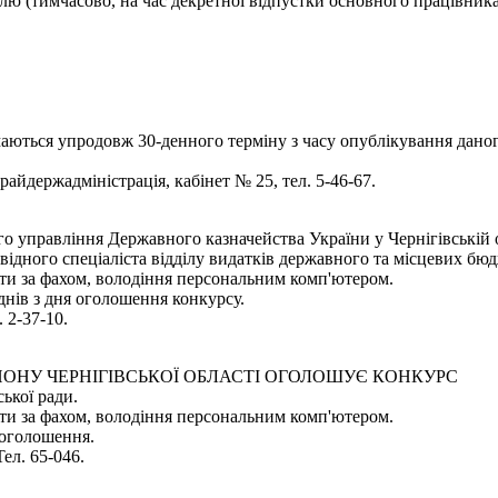
олю (тимчасово, на час декретної відпустки основного працівника
ймаються упродовж 30-денного терміну з часу опублікування дано
 райдержадміністрація, кабінет № 25, тел. 5-46-67.
ого управління Державного казначейства України у Чернігівс
відного спеціаліста відділу видатків державного та місцевих бюд
оти за фахом, володіння персональним комп'ютером.
днів з дня оголошення конкурсу.
 2-37-10.
ЙОНУ ЧЕРНІГІВСЬКОЇ ОБЛАСТІ ОГОЛОШУЄ КОНКУРС
ької ради.
оти за фахом, володіння персональним комп'ютером.
 оголошення.
Тел. 65-046.