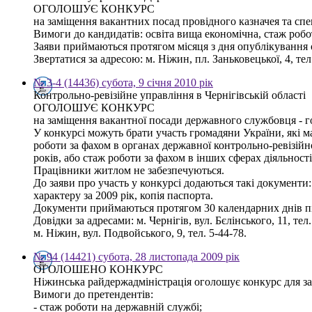
ОГОЛОШУЄ КОНКУРС
на заміщення вакантних посад провідного казначея та спец
Вимоги до кандидатів: освіта вища економічна, стаж роб
Заяви приймаються протягом місяця з дня опублікування
Звертатися за адресою: м. Ніжин, пл. Заньковецької, 4, тел.
№ 3-4 (14436) субота, 9 січня 2010 рік
Контрольно-ревізійне управління в Чернігівській області
ОГОЛОШУЄ КОНКУРС
на заміщення вакантної посади державного службовця - го
У конкурсі можуть брати участь громадяни України, які м
роботи за фахом в органах державної контрольно-ревізійн
років, або стаж роботи за фахом в інших сферах діяльності
Працівники житлом не забезпечуються.
До заяви про участь у конкурсі додаються такі документи:
характеру за 2009 рік, копія паспорта.
Документи приймаються протягом 30 календарних днів пі
Довідки за адресами: м. Чернігів, вул. Бєлінського, 11, тел.
м. Ніжин, вул. Подвойського, 9, тел. 5-44-78.
№ 94 (14421) субота, 28 листопада 2009 рік
ОГОЛОШЕНО КОНКУРС
Ніжинська райдержадміністрація оголошує конкурс для зам
Вимоги до претендентів:
- стаж роботи на державній службі;