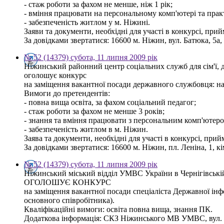
- стаж роботи за фахом не менше, ніж 1 рік;
- вміння працювати на персональному комп'ютері та прак
- забезпеченість житлом у м. Ніжині.
Заяви та документи, необхідні для участі в конкурсі, при
За довідками звертатися: 16600 м. Ніжин, вул. Батюка, 5а, 
№ 52 (14379) субота, 11 липня 2009 рік
Ніжинський районний центр соціальних служб для сім'ї, д
оголошує конкурс
на заміщення вакантної посади державного службовця: нач
Вимоги до претендентів:
- повна вища освіта, за фахом соціальний педагог;
- стаж роботи за фахом не менше 3 років;
- знання та вміння працювати з персональним комп'ютеро
- забезпеченість житлом в м. Ніжин.
Заява та документи, необхідні для участі в конкурсі, при
За довідками звертатися: 16600 м. Ніжин, пл. Леніна, 1, кім
№ 52 (14379) субота, 11 липня 2009 рік
Ніжинський міський відділ УМВС України в Чернігівській
ОГОЛОШУЄ КОНКУРС
на заміщення вакантної посади спеціаліста Державної інф
основного співробітника).
Кваліфікаційні вимоги: освіта повна вища, знання ПК.
Додаткова інформація: СКЗ Ніжинського МВ УМВС, вул. Мос