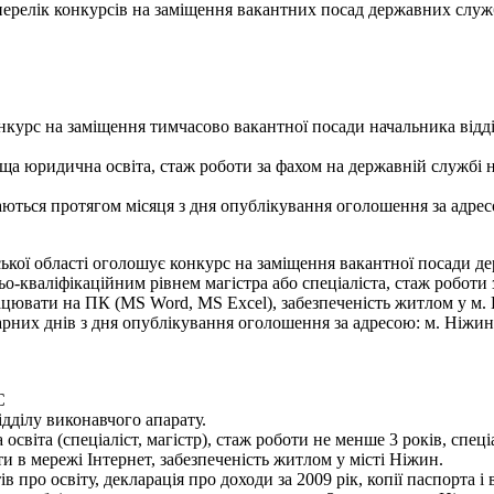
- перелік конкурсів на заміщення вакантних посад державних служ
курс на заміщення тимчасово вакантної посади начальника відді
ща юридична освіта, стаж роботи за фахом на державній службі 
ються протягом місяця з дня опублікування оголошення за адресою:
кої області оголошує конкурс на заміщення вакантної посади де
ьо-кваліфікаційним рівнем магістра або спеціаліста, стаж роботи
цювати на ПК (MS Word, MS Excel), забезпеченість житлом у м.
их днів з дня опублікування оголошення за адресою: м. Ніжин,
С
дділу виконавчого апарату.
освіта (спеціаліст, магістр), стаж роботи не менше 3 років, спе
 в мережі Інтернет, забезпеченість житлом у місті Ніжин.
в про освіту, декларація про доходи за 2009 рік, копії паспорта і