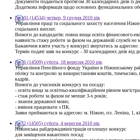
Документи подаються протягом 30 календарних днів із дня
Додаткова інформація щодо основних функціональних обов'
№ 101 (14534) четвер, 9 грудня 2010 рік
Управління праці та соціального захисту населення Ніжинс
соціальних виплат.
Вимоги до кандидатів: повна вища освіта фінансового-еко
наявність стажу роботи за фахом на державній службі не 
Бажаючим взяти участь у конкурсі звертатись за адресою: м. 
Термін подачі заяв на конкурс - 30 календарних днів від 
№ 76 (14509) субота, 18 вересня 2010 рік
Управління Пенсійного фонду України в Ніжинському рай
обліку та контролю за використанням коштів, тимчасово, 
кадрів.
Вимоги до учасників конкурсу на посаду:
- освіта вища за освітньо-кваліфікаційним рівнем магістра,
- стаж роботи за фахом не менше 3-х років;
- знання державної мови;
- вміння працювати з ПК.
Заяви приймаються за адресою: м. Ніжин, пл. Леніна, 1, к
№ 72 (14505) субота, 4 вересня 2010 рік
Ніжинська райдержадміністрація оголошує конкурс
для заміщення вакантних посад: