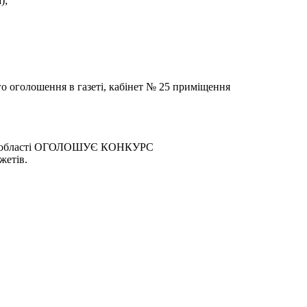
);
го оголошення в газеті, кабінет № 25 приміщення
ькій області ОГОЛОШУЄ КОНКУРС
жетів.