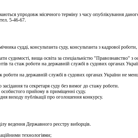
ймаються упродовж місячного терміну з часу опублікування даного
тел. 5-46-67.
ника судді, консультанта суду, консультанта з кадрової роботи, 
и судимості, вища освіта за спеціальністю "Правознавство" з о
тантів та стаж роботи на державній службі в судових органах Укр
таж роботи на державній службі в судових органах України не мен
о засідання та секретаря суду без вимог до стажу роботи.
ас особистого прийому в приміщенні суду.
дня виходу публікації про оголошення конкурсу.
дділу ведення Державного реєстру виборців.
рмаційними технологіями;