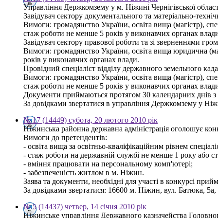
Управління Держкомзему у м. Ніжині Чернігівської облас
Завідувач сектору документального та матеріально-техніч
Вимоги: громадянство України, освіта вища (магістр), с
стаж роботи не менше 5 років у виконавчих органах влади
Завідувач сектору правової роботи та зі зверненнями гром
Вимоги: громадянство України, освіта вища юридична (м
років у виконавчих органах влади.
Провідний спеціаліст відділу державного земельного када
Вимоги: громадянство України, освіта вища (магістр), с
стаж роботи не менше 5 років у виконавчих органах влади
Документи приймаються протягом 30 календарних днів з
За довідками звертатися в управління Держкомзему у Ніжин
№ 17 (14449) субота, 20 лютого 2010 рік
Ніжинська районна державна адміністрація оголошує кон
Вимоги до претендентів:
- освіта вища за освітньо-кваліфікаційним рівнем спеціаліс
- стаж роботи на державній службі не менше 1 року або с
- вміння працювати на персональному комп'ютері;
- забезпеченість житлом в м. Ніжин.
Заява та документи, необхідні для участі в конкурсі прий
За довідками звертатися: 16600 м. Ніжин, вул. Батюка, 5а, 
№ 5 (14437) четвер, 14 січня 2010 рік
Ніжинське управління Державного казначейства Головного