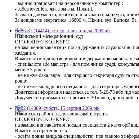
- вміння працювати на персональному комп'ютері;
- забезпеченість житлом в м. Ніжині.
Заява та документи, необхідні для участі в конкурсі, при
За довідками звертатися: 16600 м. Ніжин, вул. Батюка, 5а, 
№ 86-87 (14414) четвер, 5 листопада 2009 рік
Ніжинський міськрайонний суд
ОГОЛОШУЄ КОНКУРС
на заміщення вакантних посад державних службовців: поміч
засідання.
Вимоги до кандидатів: володіння державною мовою, не мат
- спеціаліста або магістра - для помічника судді, консуль
менше 3 років;
- не нижче бакалавра - для старшого секретаря суду та с
років;
- не нижче молодшого спеціаліста - для секретаря судовог
Додаткова інформація надається за тел. 5-20-73 або під ч
Документи приймаються протягом 30 календарних днів з 
№ 62 (14389) субота, 15 серпня 2009 рік
Ніжинська районна державна адміністрація
ОГОЛОШУЄ КОНКУРС
на заміщення вакантної посади спеціаліста 2 категорії ві
Вимоги до претендентів:
- освіта повна вища за спеціальністю, пов'язаною з інфо