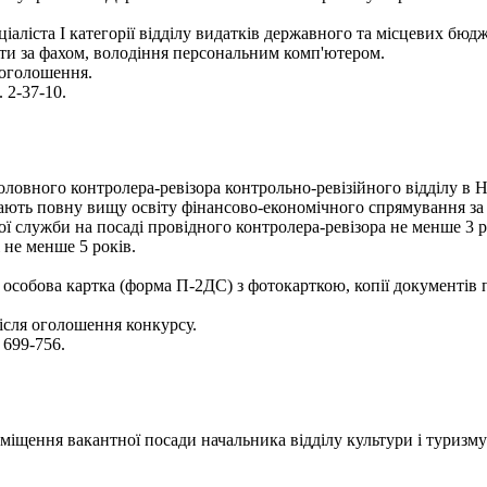
іаліста І категорії відділу видатків державного та місцевих бюдж
оти за фахом, володіння персональним комп'ютером.
 оголошення.
 2-37-10.
ловного контролера-ревізора контрольно-ревізійного відділу в Н
ають повну вищу освіту фінансово-економічного спрямування за о
ої служби на посаді провідного контролера-ревізора не менше 3 р
 не менше 5 років.
 особова картка (форма П-2ДС) з фотокарткою, копії документів п
сля оголошення конкурсу.
 699-756.
іщення вакантної посади начальника відділу культури і туризму