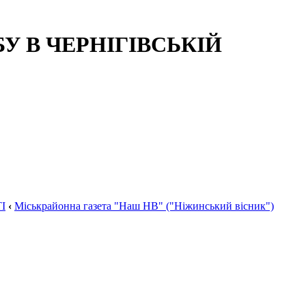
 В ЧЕРНІГІВСЬКІЙ
І
‹
Міськрайонна газета "Наш НВ" ("Ніжинський вісник")