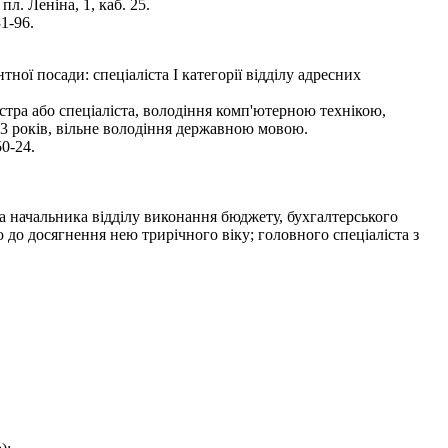
. Леніна, 1, каб. 25.
1-96.
ої посади: спеціаліста І категорії відділу адресних
стра або спеціаліста, володіння комп'ютерною технікою,
 3 років, вільне володіння державною мовою.
50-24.
 начальника відділу виконання бюджету, бухгалтерського
 до досягнення нею трирічного віку; головного спеціаліста з