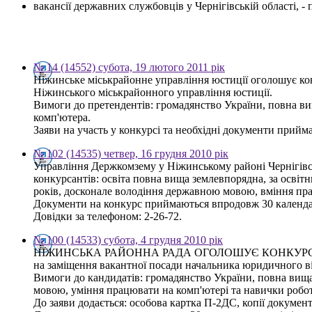
вакансії державних службовців у Чернігівській області, 
№ 14 (14552) субота, 19 лютого 2011 рік
Ніжинське міськрайонне управління юстиції оголошує кон
Ніжинського міськрайонного управління юстиції.
Вимоги до претендентів: громадянство України, повна ви
комп'ютера.
Заяви на участь у конкурсі та необхідні документи прийма
№ 102 (14535) четвер, 16 грудня 2010 рік
Управління Держкомзему у Ніжинському районі Чернігівсь
конкурсантів: освіта повна вища землевпорядна, за освітн
років, досконале володіння державною мовою, вміння пра
Документи на конкурс приймаються впродовж 30 календарн
Довідки за телефоном: 2-26-72.
№ 100 (14533) субота, 4 грудня 2010 рік
НІЖИНСЬКА РАЙОННА РАДА ОГОЛОШУЄ КОНКУР
на заміщення вакантної посади начальника юридичного ві
Вимоги до кандидатів: громадянство України, повна вища 
мовою, уміння працювати на комп'ютері та навички роботи
До заяви додається: особова картка П-2ДС, копії документі