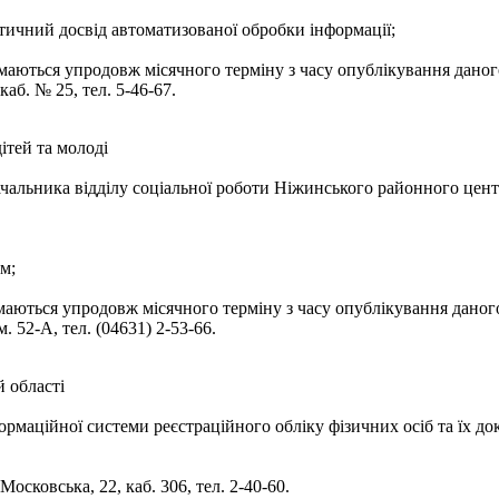
тичний досвід автоматизованої обробки інформації;
ймаються упродовж місячного терміну з часу опублікування даного
каб. № 25, тел. 5-46-67.
ітей та молоді
альника відділу соціальної роботи Ніжинського районного центру 
м;
ймаються упродовж місячного терміну з часу опублікування даног
. 52-А, тел. (04631) 2-53-66.
 області
ормаційної системи реєстраційного обліку фізичних осіб та їх 
ковська, 22, каб. 306, тел. 2-40-60.