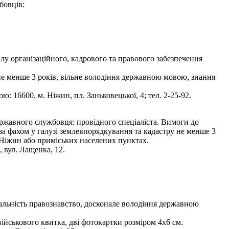
бовців:
лу організаційного, кадрового та правового забезпечення
не менше 3 років, вільне володіння державною мовою, знання
 16600, м. Ніжин, пл. Заньковецької, 4; тел. 2-25-92.
ржавного службовця: провідного спеціаліста. Вимоги до
 за фахом у галузі землевпорядкування та кадастру не менше 3
 Ніжин або приміських населених пунктах.
 вул. Лащенка, 12.
ціальність правознавство, досконале володіння державною
 військового квитка, дві фотокартки розміром 4х6 см.