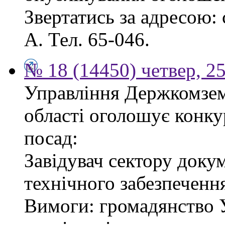
Звертатись за адресою: с
А. Тел. 65-046.
№ 18 (14450) четвер, 2
Управління Держкомзему
області оголошує конку
посад:
Завідувач сектору доку
технічного забезпеченн
Вимоги: громадянство У