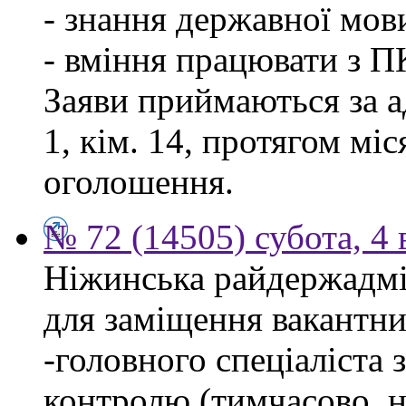
- знання державної мов
- вміння працювати з П
Заяви приймаються за а
1, кім. 14, протягом мі
оголошення.
№ 72 (14505) субота, 4 
Ніжинська райдержадмі
для заміщення вакантни
-головного спеціаліста 
контролю (тимчасово, н