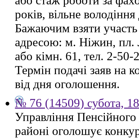
або стаж роботи за фах
років, вільне володінн
Бажаючим взяти участь 
адресою: м. Ніжин, пл. Л
або кімн. 61, тел. 2-50-2
Термін подачі заяв на к
від дня оголошення.
№ 76 (14509) субота, 18
Управління Пенсійного
районі оголошує конкур