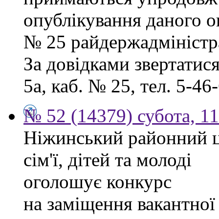
опублікування даного ог
№ 25 райдержадміністра
За довідками звертатися
5а, каб. № 25, тел. 5-46-
№ 52 (14379) субота, 11
Ніжинський районний ц
сім'ї, дітей та молоді
оголошує конкурс
на заміщення вакантної