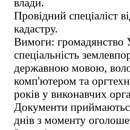
влади.
Провідний спеціаліст в
кадастру.
Вимоги: громадянство У
спеціальність землевпо
державною мовою, вол
комп'ютером та оргтехн
років у виконавчих орг
Документи приймаються
днів з моменту оголоше