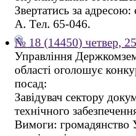
Звертатись за адресою: с
А. Тел. 65-046.
№ 18 (14450) четвер, 2
Управління Держкомзему
області оголошує конку
посад:
Завідувач сектору доку
технічного забезпеченн
Вимоги: громадянство У