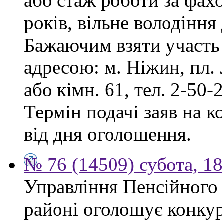
або стаж роботи за фах
років, вільне володінн
Бажаючим взяти участь 
адресою: м. Ніжин, пл. Л
або кімн. 61, тел. 2-50-2
Термін подачі заяв на к
від дня оголошення.
№ 76 (14509) субота, 18
Управління Пенсійного
районі оголошує конкур