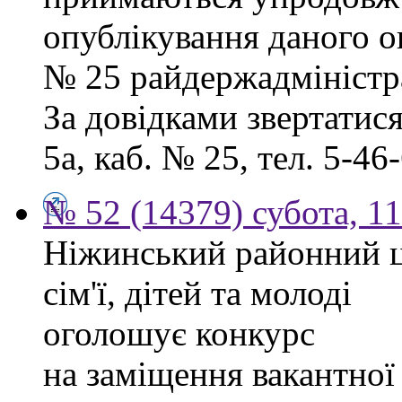
опублікування даного ог
№ 25 райдержадміністра
За довідками звертатися
5а, каб. № 25, тел. 5-46-
№ 52 (14379) субота, 11
Ніжинський районний ц
сім'ї, дітей та молоді
оголошує конкурс
на заміщення вакантної