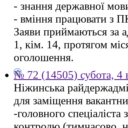
- знання державної мов
- вміння працювати з П
Заяви приймаються за а
1, кім. 14, протягом мі
оголошення.
№ 72 (14505) субота, 4 
Ніжинська райдержадмі
для заміщення вакантни
-головного спеціаліста 
контролю (тимчасово, н