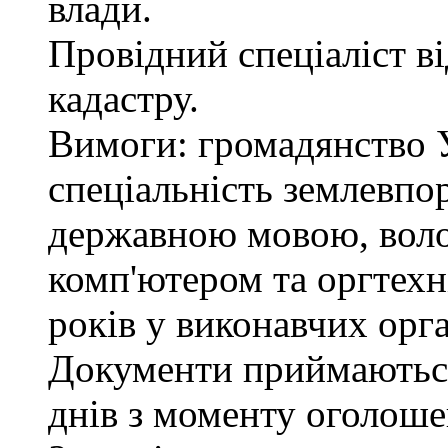
влади.
Провідний спеціаліст в
кадастру.
Вимоги: громадянство У
спеціальність землевпо
державною мовою, вол
комп'ютером та оргтехн
років у виконавчих орг
Документи приймаються
днів з моменту оголоше