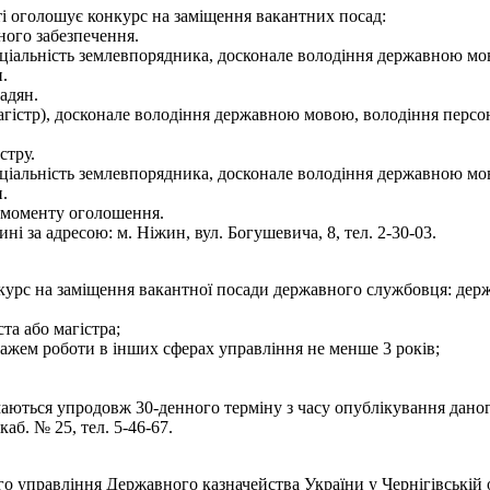
ті оголошує конкурс на заміщення вакантних посад:
ного забезпечення.
пеціальність землевпорядника, досконале володіння державною м
.
адян.
агістр), досконале володіння державною мовою, володіння персо
стру.
пеціальність землевпорядника, досконале володіння державною м
.
 моменту оголошення.
і за адресою: м. Ніжин, вул. Богушевича, 8, тел. 2-30-03.
курс на заміщення вакантної посади державного службовця: держ
та або магістра;
тажем роботи в інших сферах управління не менше 3 років;
маються упродовж 30-денного терміну з часу опублікування даного
каб. № 25, тел. 5-46-67.
 управління Державного казначейства України у Чернігівській 