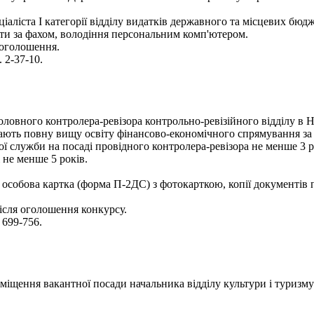
іаліста І категорії відділу видатків державного та місцевих бюдж
оти за фахом, володіння персональним комп'ютером.
 оголошення.
 2-37-10.
ловного контролера-ревізора контрольно-ревізійного відділу в Н
ають повну вищу освіту фінансово-економічного спрямування за о
ої служби на посаді провідного контролера-ревізора не менше 3 р
 не менше 5 років.
 особова картка (форма П-2ДС) з фотокарткою, копії документів п
сля оголошення конкурсу.
 699-756.
іщення вакантної посади начальника відділу культури і туризму