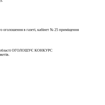
);
го оголошення в газеті, кабінет № 25 приміщення
ькій області ОГОЛОШУЄ КОНКУРС
жетів.