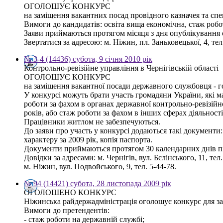
ОГОЛОШУЄ КОНКУРС
на заміщення вакантних посад провідного казначея та спец
Вимоги до кандидатів: освіта вища економічна, стаж роб
Заяви приймаються протягом місяця з дня опублікування
Звертатися за адресою: м. Ніжин, пл. Заньковецької, 4, тел.
№ 3-4 (14436) субота, 9 січня 2010 рік
Контрольно-ревізійне управління в Чернігівській області
ОГОЛОШУЄ КОНКУРС
на заміщення вакантної посади державного службовця - го
У конкурсі можуть брати участь громадяни України, які м
роботи за фахом в органах державної контрольно-ревізійн
років, або стаж роботи за фахом в інших сферах діяльності
Працівники житлом не забезпечуються.
До заяви про участь у конкурсі додаються такі документи:
характеру за 2009 рік, копія паспорта.
Документи приймаються протягом 30 календарних днів пі
Довідки за адресами: м. Чернігів, вул. Бєлінського, 11, тел.
м. Ніжин, вул. Подвойського, 9, тел. 5-44-78.
№ 94 (14421) субота, 28 листопада 2009 рік
ОГОЛОШЕНО КОНКУРС
Ніжинська райдержадміністрація оголошує конкурс для зам
Вимоги до претендентів:
- стаж роботи на державній службі;