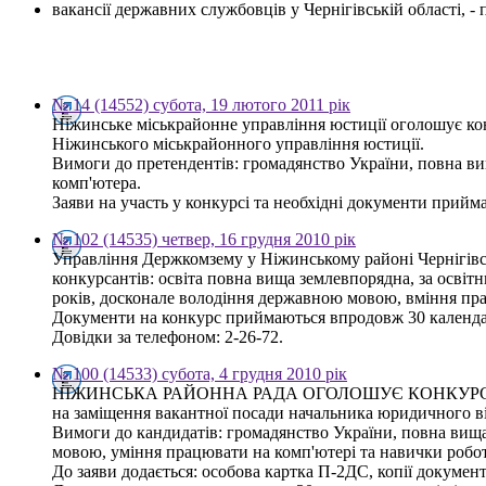
вакансії державних службовців у Чернігівській області, 
№ 14 (14552) субота, 19 лютого 2011 рік
Ніжинське міськрайонне управління юстиції оголошує кон
Ніжинського міськрайонного управління юстиції.
Вимоги до претендентів: громадянство України, повна ви
комп'ютера.
Заяви на участь у конкурсі та необхідні документи прийма
№ 102 (14535) четвер, 16 грудня 2010 рік
Управління Держкомзему у Ніжинському районі Чернігівсь
конкурсантів: освіта повна вища землевпорядна, за освітн
років, досконале володіння державною мовою, вміння пра
Документи на конкурс приймаються впродовж 30 календарн
Довідки за телефоном: 2-26-72.
№ 100 (14533) субота, 4 грудня 2010 рік
НІЖИНСЬКА РАЙОННА РАДА ОГОЛОШУЄ КОНКУР
на заміщення вакантної посади начальника юридичного ві
Вимоги до кандидатів: громадянство України, повна вища 
мовою, уміння працювати на комп'ютері та навички роботи
До заяви додається: особова картка П-2ДС, копії документі