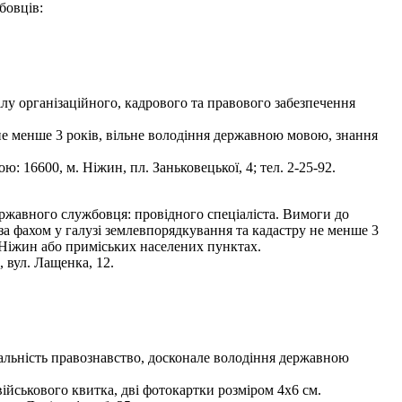
бовців:
лу організаційного, кадрового та правового забезпечення
не менше 3 років, вільне володіння державною мовою, знання
 16600, м. Ніжин, пл. Заньковецької, 4; тел. 2-25-92.
ржавного службовця: провідного спеціаліста. Вимоги до
 за фахом у галузі землевпорядкування та кадастру не менше 3
 Ніжин або приміських населених пунктах.
 вул. Лащенка, 12.
ціальність правознавство, досконале володіння державною
 військового квитка, дві фотокартки розміром 4х6 см.