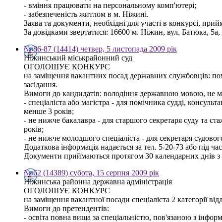
- вміння працювати на персональному комп'ютері;
- забезпеченість житлом в м. Ніжині.
Заява та документи, необхідні для участі в конкурсі, при
За довідками звертатися: 16600 м. Ніжин, вул. Батюка, 5а, 
№ 86-87 (14414) четвер, 5 листопада 2009 рік
Ніжинський міськрайонний суд
ОГОЛОШУЄ КОНКУРС
на заміщення вакантних посад державних службовців: поміч
засідання.
Вимоги до кандидатів: володіння державною мовою, не мат
- спеціаліста або магістра - для помічника судді, консуль
менше 3 років;
- не нижче бакалавра - для старшого секретаря суду та с
років;
- не нижче молодшого спеціаліста - для секретаря судовог
Додаткова інформація надається за тел. 5-20-73 або під ч
Документи приймаються протягом 30 календарних днів з 
№ 62 (14389) субота, 15 серпня 2009 рік
Ніжинська районна державна адміністрація
ОГОЛОШУЄ КОНКУРС
на заміщення вакантної посади спеціаліста 2 категорії ві
Вимоги до претендентів:
- освіта повна вища за спеціальністю, пов'язаною з інфо