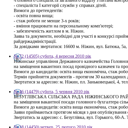
-головного спеціаліста загального відділу з питань контр
- спеціаліста І категорії служби у справах дітей.
Вимоги до претендентів:
- освіта повна вища;
- стаж роботи не менше 3-х років;
- вміння працювати на персональному комп'ютері;
- забезпеченість житлом в м. Ніжин.
Заява та документи, необхідні для участі в конкурсі при
райдержадміністрації.
За довідками звертатися: 16600 м. Ніжин, вул. Батюка, 5а,
№ 72 (14505) субота, 4 вересня 2010 рік
Ніжинське управління Державного казначейства Головн
на заміщення вакантних посад провідного казначея та про
Вимоги до кандидатів: освіта вища економічна, стаж роб
Термін прийняття документів - протягом 30 календарних 
Звертатися за адресою: м. Ніжин, пл. Заньковецької, 4, тел.
№ 46 (14479) субота, 5 червня 2010 рік
БЕЗУГЛІВСЬКА СІЛЬСЬКА РАДА НІЖИНСЬКОГО РА
на заміщення вакантної посади головного бухгалтера сільс
Вимоги до кандидатів: освіта вища економічна, стаж роб
Заяви приймаються протягом місяця з дня опублікування
Звертатись за адресою: с. Безуглівка, вул. Горького, 60-А. 
№ 18 (14450) четвер, 25 лютого 2010 рік