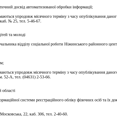
тичний досвід автоматизованої обробки інформації;
ймаються упродовж місячного терміну з часу опублікування даного
каб. № 25, тел. 5-46-67.
ітей та молоді
альника відділу соціальної роботи Ніжинського районного центру 
м;
ймаються упродовж місячного терміну з часу опублікування даног
. 52-А, тел. (04631) 2-53-66.
 області
ормаційної системи реєстраційного обліку фізичних осіб та їх 
ковська, 22, каб. 306, тел. 2-40-60.