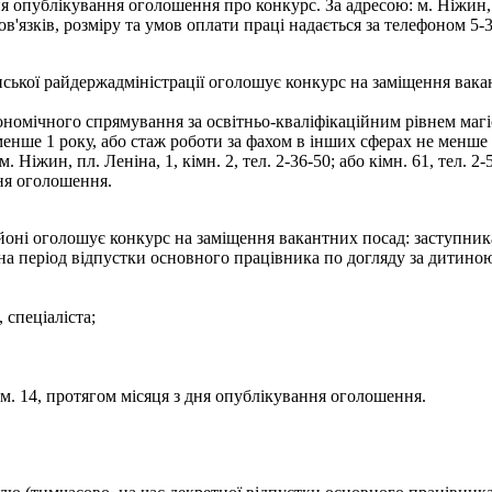
 опублікування оголошення про конкурс. За адресою: м. Ніжин, пл
язків, розміру та умов оплати праці надається за телефоном 5-3
ької райдержадміністрації оголошує конкурс на заміщення вакантн
номічного спрямування за освітньо-кваліфікаційним рівнем магі
менше 1 року, або стаж роботи за фахом в інших сферах не менше
Ніжин, пл. Леніна, 1, кімн. 2, тел. 2-36-50; або кімн. 61, тел. 2-
дня оголошення.
оні оголошує конкурс на заміщення вакантних посад: заступника
на період відпустки основного працівника по догляду за дитиною
 спеціаліста;
ім. 14, протягом місяця з дня опублікування оголошення.