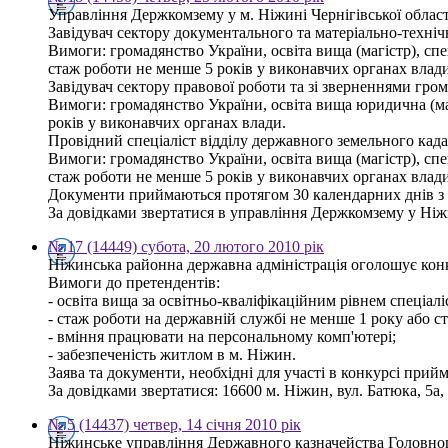
Управління Держкомзему у м. Ніжині Чернігівської облас
Завідувач сектору документального та матеріально-техніч
Вимоги: громадянство України, освіта вища (магістр), с
стаж роботи не менше 5 років у виконавчих органах влади
Завідувач сектору правової роботи та зі зверненнями гром
Вимоги: громадянство України, освіта вища юридична (м
років у виконавчих органах влади.
Провідний спеціаліст відділу державного земельного када
Вимоги: громадянство України, освіта вища (магістр), с
стаж роботи не менше 5 років у виконавчих органах влади
Документи приймаються протягом 30 календарних днів з
За довідками звертатися в управління Держкомзему у Ніжин
№ 17 (14449) субота, 20 лютого 2010 рік
Ніжинська районна державна адміністрація оголошує кон
Вимоги до претендентів:
- освіта вища за освітньо-кваліфікаційним рівнем спеціаліс
- стаж роботи на державній службі не менше 1 року або с
- вміння працювати на персональному комп'ютері;
- забезпеченість житлом в м. Ніжин.
Заява та документи, необхідні для участі в конкурсі прий
За довідками звертатися: 16600 м. Ніжин, вул. Батюка, 5а, 
№ 5 (14437) четвер, 14 січня 2010 рік
Ніжинське управління Державного казначейства Головного