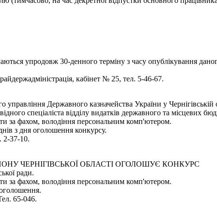
олю (тимчасово, на час декретної відпустки основного працівника
ймаються упродовж 30-денного терміну з часу опублікування дано
 райдержадміністрація, кабінет № 25, тел. 5-46-67.
ого управління Державного казначейства України у Чернігівс
відного спеціаліста відділу видатків державного та місцевих бюд
оти за фахом, володіння персональним комп'ютером.
днів з дня оголошення конкурсу.
 2-37-10.
ЙОНУ ЧЕРНІГІВСЬКОЇ ОБЛАСТІ ОГОЛОШУЄ КОНКУРС
ької ради.
оти за фахом, володіння персональним комп'ютером.
 оголошення.
Тел. 65-046.