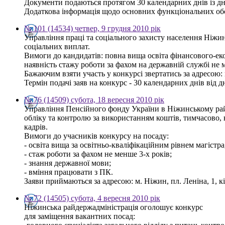
Документи подаються протягом 30 календарних днів із дня
Додаткова інформація щодо основних функціональних обов'
№ 101 (14534) четвер, 9 грудня 2010 рік
Управління праці та соціального захисту населення Ніжинс
соціальних виплат.
Вимоги до кандидатів: повна вища освіта фінансового-еко
наявність стажу роботи за фахом на державній службі не 
Бажаючим взяти участь у конкурсі звертатись за адресою: м. 
Термін подачі заяв на конкурс - 30 календарних днів від 
№ 76 (14509) субота, 18 вересня 2010 рік
Управління Пенсійного фонду України в Ніжинському рай
обліку та контролю за використанням коштів, тимчасово, 
кадрів.
Вимоги до учасників конкурсу на посаду:
- освіта вища за освітньо-кваліфікаційним рівнем магістра,
- стаж роботи за фахом не менше 3-х років;
- знання державної мови;
- вміння працювати з ПК.
Заяви приймаються за адресою: м. Ніжин, пл. Леніна, 1, к
№ 72 (14505) субота, 4 вересня 2010 рік
Ніжинська райдержадміністрація оголошує конкурс
для заміщення вакантних посад: