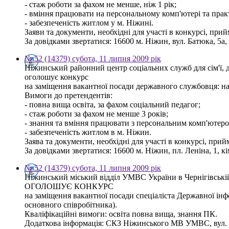
- стаж роботи за фахом не менше, ніж 1 рік;
- вміння працювати на персональному комп'ютері та прак
- забезпеченість житлом у м. Ніжині.
Заяви та документи, необхідні для участі в конкурсі, при
За довідками звертатися: 16600 м. Ніжин, вул. Батюка, 5а, 
№ 52 (14379) субота, 11 липня 2009 рік
Ніжинський районний центр соціальних служб для сім'ї, д
оголошує конкурс
на заміщення вакантної посади державного службовця: нач
Вимоги до претендентів:
- повна вища освіта, за фахом соціальний педагог;
- стаж роботи за фахом не менше 3 років;
- знання та вміння працювати з персональним комп'ютеро
- забезпеченість житлом в м. Ніжин.
Заява та документи, необхідні для участі в конкурсі, при
За довідками звертатися: 16600 м. Ніжин, пл. Леніна, 1, кім
№ 52 (14379) субота, 11 липня 2009 рік
Ніжинський міський відділ УМВС України в Чернігівській
ОГОЛОШУЄ КОНКУРС
на заміщення вакантної посади спеціаліста Державної інф
основного співробітника).
Кваліфікаційні вимоги: освіта повна вища, знання ПК.
Додаткова інформація: СКЗ Ніжинського МВ УМВС, вул. Мос