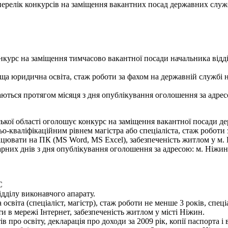
- перелік конкурсів на заміщення вакантних посад державних служ
курс на заміщення тимчасово вакантної посади начальника відді
ща юридична освіта, стаж роботи за фахом на державній службі 
ються протягом місяця з дня опублікування оголошення за адресою:
кої області оголошує конкурс на заміщення вакантної посади де
ьо-кваліфікаційним рівнем магістра або спеціаліста, стаж роботи
цювати на ПК (MS Word, MS Excel), забезпеченість житлом у м.
их днів з дня опублікування оголошення за адресою: м. Ніжин,
С
дділу виконавчого апарату.
освіта (спеціаліст, магістр), стаж роботи не менше 3 років, спе
 в мережі Інтернет, забезпеченість житлом у місті Ніжин.
в про освіту, декларація про доходи за 2009 рік, копії паспорта і