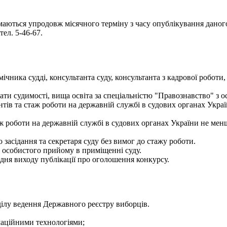
ймаються упродовж місячного терміну з часу опублікування даного
тел. 5-46-67.
ника судді, консультанта суду, консультанта з кадрової роботи, 
и судимості, вища освіта за спеціальністю "Правознавство" з о
тантів та стаж роботи на державній службі в судових органах Укр
таж роботи на державній службі в судових органах України не мен
о засідання та секретаря суду без вимог до стажу роботи.
ас особистого прийому в приміщенні суду.
дня виходу публікації про оголошення конкурсу.
дділу ведення Державного реєстру виборців.
рмаційними технологіями;