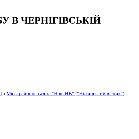
 В ЧЕРНІГІВСЬКІЙ
І
‹
Міськрайонна газета "Наш НВ" ("Ніжинський вісник")