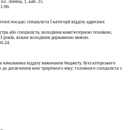
. Леніна, 1, каб. 25.
1-96.
ої посади: спеціаліста І категорії відділу адресних
стра або спеціаліста, володіння комп'ютерною технікою,
 3 років, вільне володіння державною мовою.
50-24.
 начальника відділу виконання бюджету, бухгалтерського
 до досягнення нею трирічного віку; головного спеціаліста з