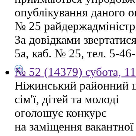
опублікування даного ог
№ 25 райдержадміністра
За довідками звертатися
5а, каб. № 25, тел. 5-46-
№ 52 (14379) субота, 11
Ніжинський районний ц
сім'ї, дітей та молоді
оголошує конкурс
на заміщення вакантної