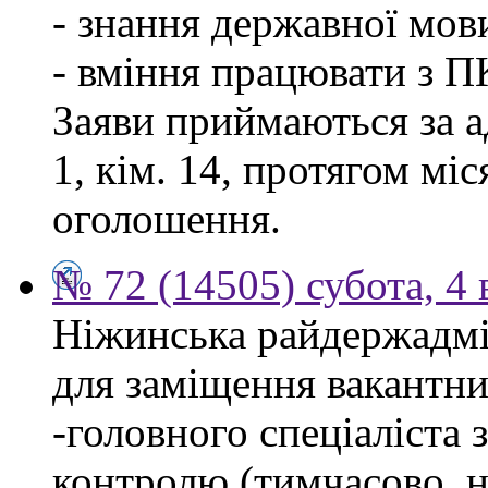
- знання державної мов
- вміння працювати з П
Заяви приймаються за а
1, кім. 14, протягом мі
оголошення.
№ 72 (14505) субота, 4 
Ніжинська райдержадмі
для заміщення вакантни
-головного спеціаліста 
контролю (тимчасово, н