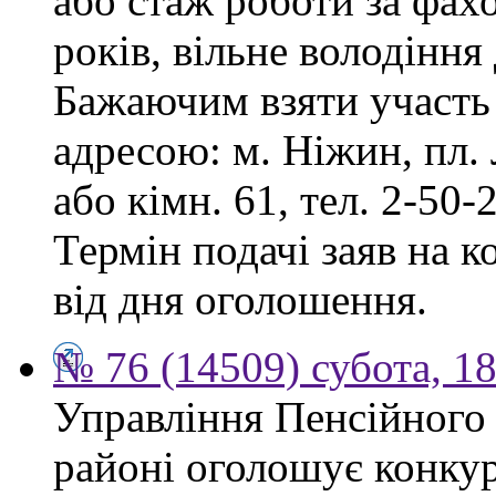
або стаж роботи за фах
років, вільне володінн
Бажаючим взяти участь 
адресою: м. Ніжин, пл. Л
або кімн. 61, тел. 2-50-2
Термін подачі заяв на к
від дня оголошення.
№ 76 (14509) субота, 18
Управління Пенсійного
районі оголошує конкур