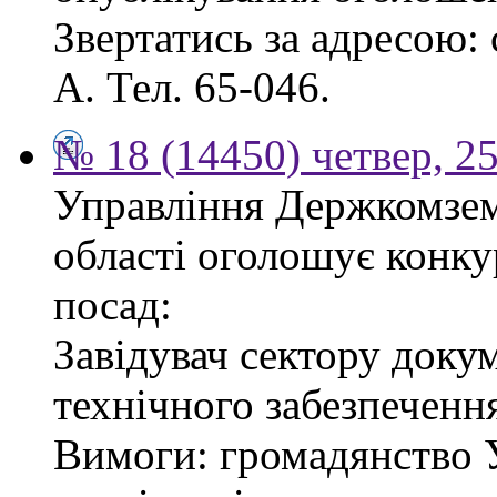
Звертатись за адресою: с
А. Тел. 65-046.
№ 18 (14450) четвер, 2
Управління Держкомзему
області оголошує конку
посад:
Завідувач сектору доку
технічного забезпеченн
Вимоги: громадянство У