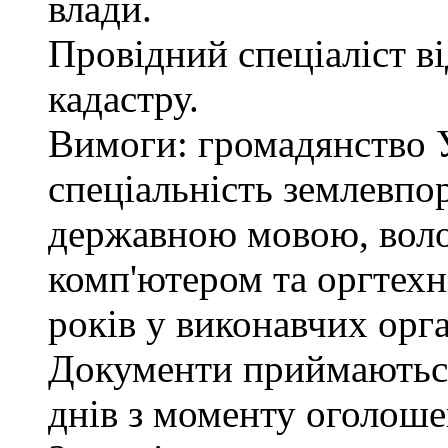
влади.
Провідний спеціаліст в
кадастру.
Вимоги: громадянство У
спеціальність землевпо
державною мовою, вол
комп'ютером та оргтехн
років у виконавчих орг
Документи приймаються
днів з моменту оголоше