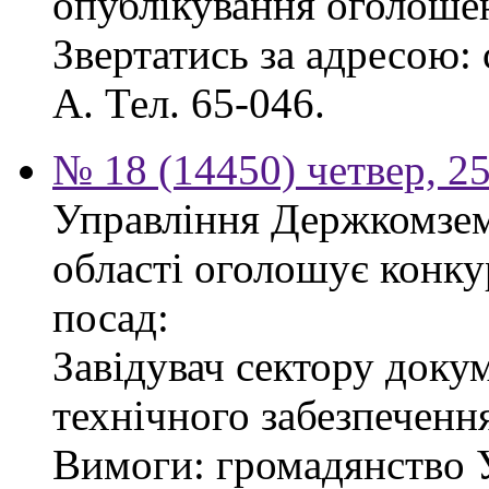
опублікування оголоше
Звертатись за адресою: с
А. Тел. 65-046.
№ 18 (14450) четвер, 2
Управління Держкомзему
області оголошує конку
посад:
Завідувач сектору доку
технічного забезпеченн
Вимоги: громадянство У