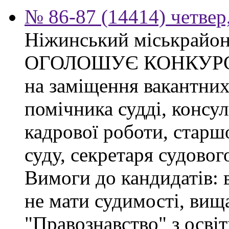
№ 86-87 (14414) четвер,
Ніжинський міськрайон
ОГОЛОШУЄ КОНКУР
на заміщення вакантних
помічника судді, консул
кадрової роботи, старшо
суду, секретаря судовог
Вимоги до кандидатів:
не мати судимості, вища
"Правознавство" з осві