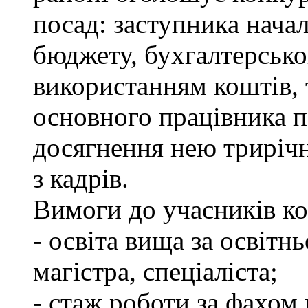
посад: заступника нача
бюджету, бухгалтерсько
використанням коштів, 
основного працівника п
досягнення нею трирічно
з кадрів.
Вимоги до учасників ко
- освіта вища за освітн
магістра, спеціаліста;
- стаж роботи за фахом 