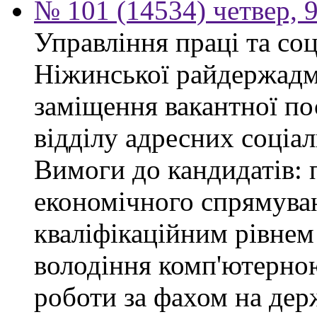
№ 101 (14534) четвер, 9
Управління праці та со
Ніжинської райдержадмі
заміщення вакантної пос
відділу адресних соціал
Вимоги до кандидатів: 
економічного спрямуван
кваліфікаційним рівнем 
володіння комп'ютерною
роботи за фахом на дер