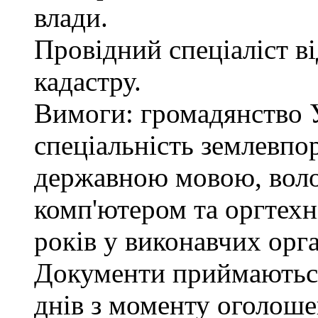
влади.
Провідний спеціаліст в
кадастру.
Вимоги: громадянство У
спеціальність землевпо
державною мовою, вол
комп'ютером та оргтехн
років у виконавчих орг
Документи приймаються
днів з моменту оголоше