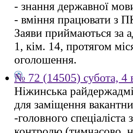
- знання державної мов
- вміння працювати з П
Заяви приймаються за а
1, кім. 14, протягом мі
оголошення.
№ 72 (14505) субота, 4 
Ніжинська райдержадмі
для заміщення вакантни
-головного спеціаліста 
контролю (тимчасово, н