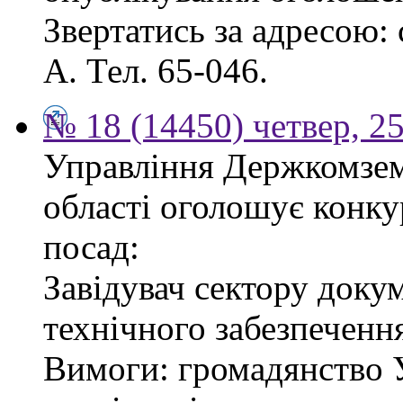
Звертатись за адресою: с
А. Тел. 65-046.
№ 18 (14450) четвер, 2
Управління Держкомзему
області оголошує конку
посад:
Завідувач сектору доку
технічного забезпеченн
Вимоги: громадянство У