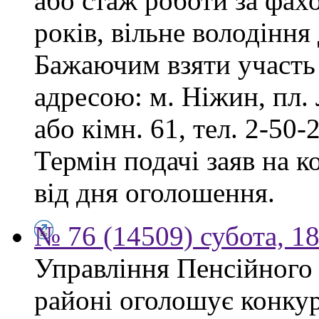
або стаж роботи за фах
років, вільне володінн
Бажаючим взяти участь 
адресою: м. Ніжин, пл. Л
або кімн. 61, тел. 2-50-2
Термін подачі заяв на к
від дня оголошення.
№ 76 (14509) субота, 18
Управління Пенсійного
районі оголошує конкур