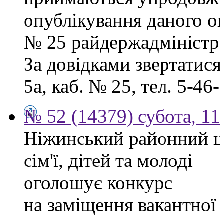
опублікування даного ог
№ 25 райдержадміністра
За довідками звертатися
5а, каб. № 25, тел. 5-46-
№ 52 (14379) субота, 11
Ніжинський районний ц
сім'ї, дітей та молоді
оголошує конкурс
на заміщення вакантної