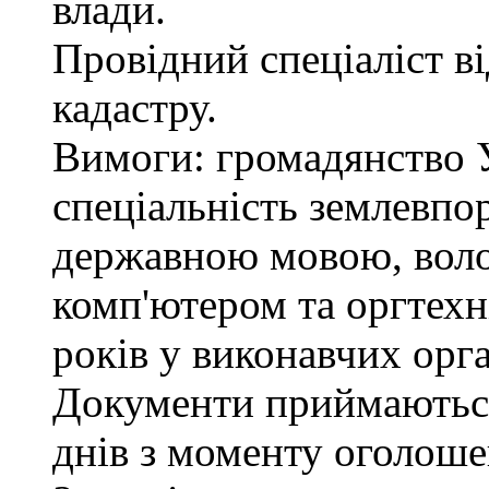
влади.
Провідний спеціаліст в
кадастру.
Вимоги: громадянство У
спеціальність землевпо
державною мовою, вол
комп'ютером та оргтехн
років у виконавчих орг
Документи приймаються
днів з моменту оголоше