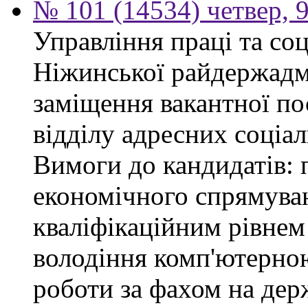
№ 101 (14534) четвер, 9
Управління праці та со
Ніжинської райдержадмі
заміщення вакантної пос
відділу адресних соціал
Вимоги до кандидатів: 
економічного спрямуван
кваліфікаційним рівнем 
володіння комп'ютерною
роботи за фахом на дер