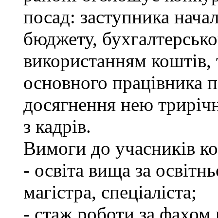
посад: заступника нача
бюджету, бухгалтерсько
використанням коштів, 
основного працівника п
досягнення нею трирічно
з кадрів.
Вимоги до учасників ко
- освіта вища за освітн
магістра, спеціаліста;
- стаж роботи за фахом 