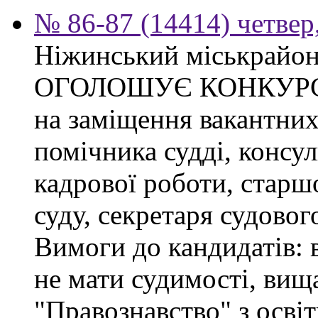
№ 86-87 (14414) четвер,
Ніжинський міськрайон
ОГОЛОШУЄ КОНКУР
на заміщення вакантних
помічника судді, консул
кадрової роботи, старшо
суду, секретаря судовог
Вимоги до кандидатів:
не мати судимості, вища
"Правознавство" з осві