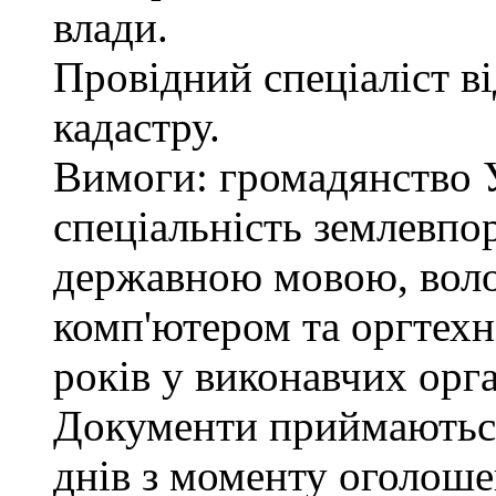
влади.
Провідний спеціаліст в
кадастру.
Вимоги: громадянство У
спеціальність землевпо
державною мовою, вол
комп'ютером та оргтехн
років у виконавчих орг
Документи приймаються
днів з моменту оголоше