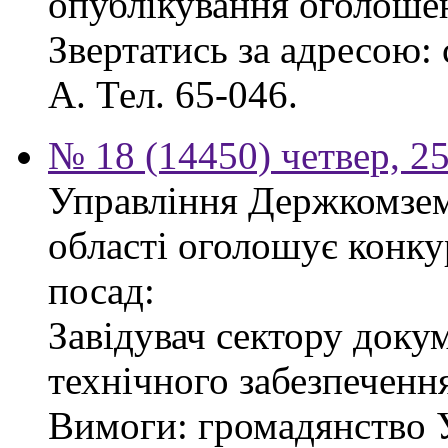
опублікування оголоше
Звертатись за адресою: с
А. Тел. 65-046.
№ 18 (14450) четвер, 2
Управління Держкомзему
області оголошує конку
посад:
Завідувач сектору доку
технічного забезпеченн
Вимоги: громадянство У