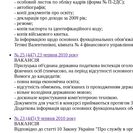
- особовий листок по обліку кадрів (форма № П-2ДС);
- автобіографія;
- копії документів про освіту;
- декларація про доходи за 2009 рік;
- резюме;
- копія паспорта та ідентифікаційного коду;
- копія військового квитка.
За інформацією щодо основних функціональних обов'язків,
Тетяні Валентинівні, кімната № 4 фінансового управління м
№ 25 (447) 23 червня 2010 року
ВАКАНСІЯ
Прилуцька об'єднана державна податкова інспекція оголо
фізичних осіб (тимчасово, на період відсутності основног
Вимоги до кандидатів:
- повна вища економічна освіта;
- відсутність обмежень, пов'язаних із проходженням держ
- вільне володіння державною мовою;
- досконале користування комп'ютерною технікою.
Документи для участі в конкурсі приймаються протягом 30
Додаткова інформація щодо основних функціональних обов'
№ 23 (445) 9 червня 2010 року
ВАКАНСІЯ
Відповідно до статті 10 Закону України "Про службу в ор