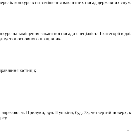
- перелік конкурсів на заміщення вакантних посад державних служ
урс на заміщення вакантної посади спеціаліста І категорії відді
ідпустки основного працівника.
правління юстиції;
а адресою: м. Прилуки, вул. Пушкіна, буд. 73, четвертий поверх, 
рсу.