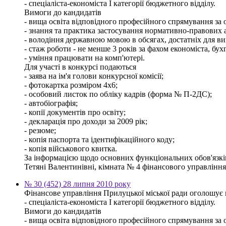
- спеціаліста-економіста І категорії бюджетного відділу.
Вимоги до кандидатів
- вища освіта відповідного професійного спрямування за о
- знання та практика застосування нормативно-правових ак
- володіння державною мовою в обсягах, достатніх для ви
- стаж роботи - не менше 3 років за фахом економіста, бух
- уміння працювати на комп'ютері.
Для участі в конкурсі подаються
- заява на ім'я голови конкурсної комісії;
- фотокартка розміром 4х6;
- особовий листок по обліку кадрів (форма № П-2ДС);
- автобіографія;
- копії документів про освіту;
- декларація про доходи за 2009 рік;
- резюме;
- копія паспорта та ідентифікаційного коду;
- копія військового квитка.
За інформацією щодо основних функціональних обов'язків,
Тетяні Валентинівні, кімната № 4 фінансового управління м
№ 30 (452) 28 липня 2010 року
Фінансове управління Прилуцької міської ради оголошує 
- спеціаліста-економіста І категорії бюджетного відділу.
Вимоги до кандидатів
- вища освіта відповідного професійного спрямування за о