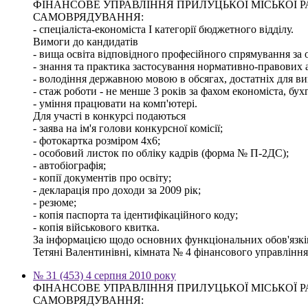
ФІНАНСОВЕ УПРАВЛІННЯ ПРИЛУЦЬКОЇ МІСЬКОЇ
САМОВРЯДУВАННЯ:
- спеціаліста-економіста І категорії бюджетного відділу.
Вимоги до кандидатів
- вища освіта відповідного професійного спрямування за о
- знання та практика застосування нормативно-правових ак
- володіння державною мовою в обсягах, достатніх для ви
- стаж роботи - не менше 3 років за фахом економіста, бух
- уміння працювати на комп'ютері.
Для участі в конкурсі подаються
- заява на ім'я голови конкурсної комісії;
- фотокартка розміром 4х6;
- особовий листок по обліку кадрів (форма № П-2ДС);
- автобіографія;
- копії документів про освіту;
- декларація про доходи за 2009 рік;
- резюме;
- копія паспорта та ідентифікаційного коду;
- копія військового квитка.
За інформацією щодо основних функціональних обов'язків,
Тетяні Валентинівні, кімната № 4 фінансового управління м
№ 31 (453) 4 серпня 2010 року
ФІНАНСОВЕ УПРАВЛІННЯ ПРИЛУЦЬКОЇ МІСЬКОЇ
САМОВРЯДУВАННЯ: