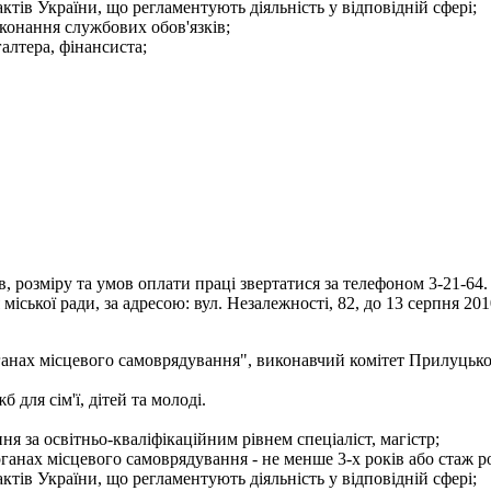
тів України, що регламентують діяльність у відповідній сфері;
конання службових обов'язків;
галтера, фінансиста;
 розміру та умов оплати праці звертатися за телефоном 3-21-64.
іської ради, за адресою: вул. Незалежності, 82, до 13 серпня 201
ганах місцевого самоврядування", виконавчий комітет Прилуцько
для сім'ї, дітей та молоді.
я за освітньо-кваліфікаційним рівнем спеціаліст, магістр;
рганах місцевого самоврядування - не менше 3-х років або стаж р
тів України, що регламентують діяльність у відповідній сфері;