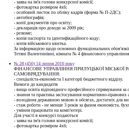
- заява на ім'я голови конкурсної комісії;
- фотокартка розміром 4х6;
- особовий листок по обліку кадрів (форма № П-2ДС);
- автобіографія;
- копії документів про освіту;
- декларація про доходи за 2009 рік;
- резюме;
- копія паспорта та ідентифікаційного коду;
- копія військового квитка.
За інформацією щодо основних функціональних обов'язків,
Тетяні Валентинівні, кімната № 4 фінансового управління м
№ 28 (450) 14 липня 2010 року
ФІНАНСОВЕ УПРАВЛІННЯ ПРИЛУЦЬКОЇ МІСЬКОЇ
САМОВРЯДУВАННЯ:
- спеціаліста-економіста І категорії бюджетного відділу.
Вимоги до кандидатів
- вища освіта відповідного професійного спрямування за о
- знання та практика застосування нормативно-правових ак
- володіння державною мовою в обсягах, достатніх для ви
- стаж роботи - не менше 3 років за фахом економіста, бух
- уміння працювати на комп'ютері.
Для участі в конкурсі подаються
- заява на ім'я голови конкурсної комісії;
- фотокартка розміром 4х6;