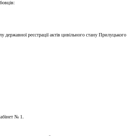
бовців:
лу державної реєстрації актів цивільного стану Прилуцького
кабінет № 1.