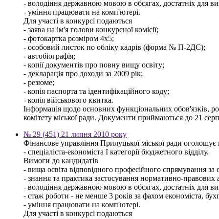
- володіння державною мовою в обсягах, достатніх для ви
- уміння працювати на комп'ютері.
Для участі в конкурсі подаються
- заява на ім'я голови конкурсної комісії;
- фотокартка розміром 4х5;
- особовий листок по обліку кадрів (форма № П-2ДС);
- автобіографія;
- копії документів про повну вищу освіту;
- декларація про доходи за 2009 рік;
- резюме;
- копія паспорта та ідентифікаційного коду;
- копія військового квитка.
Інформація щодо основних функціональних обов'язків, розм
комітету міської ради. Документи приймаються до 21 серп
№ 29 (451) 21 липня 2010 року
Фінансове управління Прилуцької міської ради оголошує 
- спеціаліста-економіста І категорії бюджетного відділу.
Вимоги до кандидатів
- вища освіта відповідного професійного спрямування за о
- знання та практика застосування нормативно-правових ак
- володіння державною мовою в обсягах, достатніх для ви
- стаж роботи - не менше 3 років за фахом економіста, бух
- уміння працювати на комп'ютері.
Для участі в конкурсі подаються