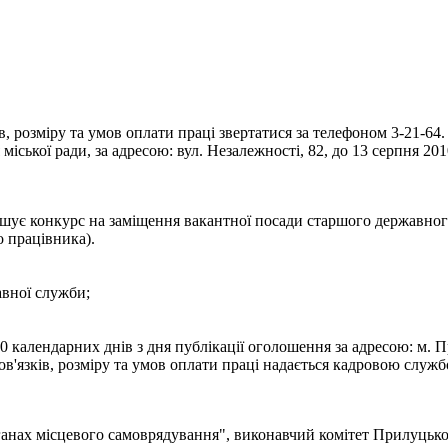
 розміру та умов оплати праці звертатися за телефоном 3-21-64.
іської ради, за адресою: вул. Незалежності, 82, до 13 серпня 201
шує конкурс на заміщення вакантної посади старшого державного 
о працівника).
авної служби;
 календарних днів з дня публікації оголошення за адресою: м. Пр
язків, розміру та умов оплати праці надається кадровою службою
ганах місцевого самоврядування", виконавчий комітет Прилуцько