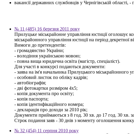
вакансії державних службовців у Чернігівській області, 
№ 11 (485) 16 березня 2011 року
Прилуцьке міськрайонне управління юстиції оголошує конк
міськрайонного управління юстиції на період декретної в
Вимоги до претендентів:
- громадянство України;
- володіння українською мовою;
- повна вища юридична освіта (магістр, спеціаліст).
Для участі в конкурсі подаються документи:
- заява на ім'я начальника Прилуцького міськрайонного у
- особовий листок по обліку кадрів;
- автобіографія;
- дві фотокартки розміром 4х5;
- копія документа про освіту;
- копія паспорта;
- копія ідентифікаційного номера;
- декларація про доходи за 2010 рік;
Документи приймаються з 8 год. 30 хв. до 17 год. 30 хв. з
Строк подання заяв - 30 днів з моменту оголошення конку
№ 32 (454) 11 серпня 2010 року