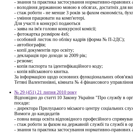
- знання та практика застосування нормативно-правових ак
- володіння державною мовою в обсягах, достатніх для ви
- стаж роботи - не менше 3 років за фахом економіста, бух
- уміння працювати на комп'ютері.
Для участі в конкурсі подаються
- заява на ім'я голови конкурсної комісії;
- фотокартка розміром 4х6;
- особовий листок по обліку кадрів (форма № П-2ДС);
- автобіографія;
- копії документів про освіту;
- декларація про доходи за 2009 рік;
- резюме;
- копія паспорта та ідентифікаційного коду;
- копія військового квитка.
За інформацією щодо основних функціональних обов'язків,
Тетяні Валентинівні, кімната № 4 фінансового управління м
№ 29 (451) 21 липня 2010 року
Відповідно до статті 10 Закону України "Про службу в ор
посади:
- директора Прилуцького міського центру соціальних служб 
Вимоги до кандидатів
- повна вища освіта відповідного професійного спрямуванн
- стаж роботи за фахом на державній службі та службі в о
- знання та практика застосування нормативно-правових ак