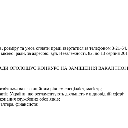
 розміру та умов оплати праці звертатися за телефоном 3-21-64.
іської ради, за адресою: вул. Незалежності, 82, до 13 серпня 201
 РАДИ ОГОЛОШУЄ КОНКУРС НА ЗАМІЩЕННЯ ВАКАНТНОЇ
світньо-кваліфікаційним рівнем спеціаліст, магістр;
тів України, що регламентують діяльність у відповідній сфері;
конання службових обов'язків;
галтера, фінансиста;