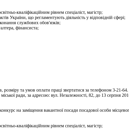
світньо-кваліфікаційним рівнем спеціаліст, магістр;
тів України, що регламентують діяльність у відповідній сфері;
конання службових обов'язків;
галтера, фінансиста;
 розміру та умов оплати праці звертатися за телефоном 3-21-64.
іської ради, за адресою: вул. Незалежності, 82, до 13 серпня 201
конкурс на заміщення вакантної посади посадової особи місцево
світньо-кваліфікаційним рівнем спеціаліст, магістр;