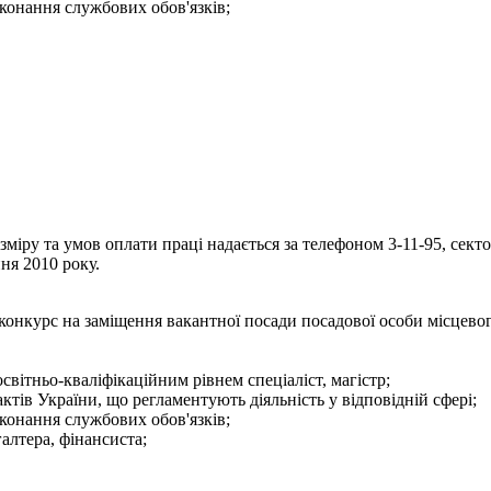
конання службових обов'язків;
іру та умов оплати праці надається за телефоном 3-11-95, секто
ня 2010 року.
конкурс на заміщення вакантної посади посадової особи місцево
світньо-кваліфікаційним рівнем спеціаліст, магістр;
тів України, що регламентують діяльність у відповідній сфері;
конання службових обов'язків;
галтера, фінансиста;