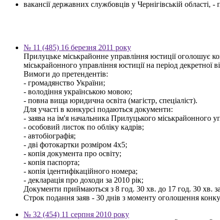
вакансії державних службовців у Чернігівській області, 
№ 11 (485) 16 березня 2011 року
Прилуцьке міськрайонне управління юстиції оголошує конк
міськрайонного управління юстиції на період декретної в
Вимоги до претендентів:
- громадянство України;
- володіння українською мовою;
- повна вища юридична освіта (магістр, спеціаліст).
Для участі в конкурсі подаються документи:
- заява на ім'я начальника Прилуцького міськрайонного у
- особовий листок по обліку кадрів;
- автобіографія;
- дві фотокартки розміром 4х5;
- копія документа про освіту;
- копія паспорта;
- копія ідентифікаційного номера;
- декларація про доходи за 2010 рік;
Документи приймаються з 8 год. 30 хв. до 17 год. 30 хв. з
Строк подання заяв - 30 днів з моменту оголошення конку
№ 32 (454) 11 серпня 2010 року