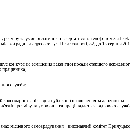
 розміру та умов оплати праці звертатися за телефоном 3-21-64.
іської ради, за адресою: вул. Незалежності, 82, до 13 серпня 201
шує конкурс на заміщення вакантної посади старшого державного 
о працівника).
авної служби;
 календарних днів з дня публікації оголошення за адресою: м. Пр
язків, розміру та умов оплати праці надається кадровою службою
ганах місцевого самоврядування", виконавчий комітет Прилуцько