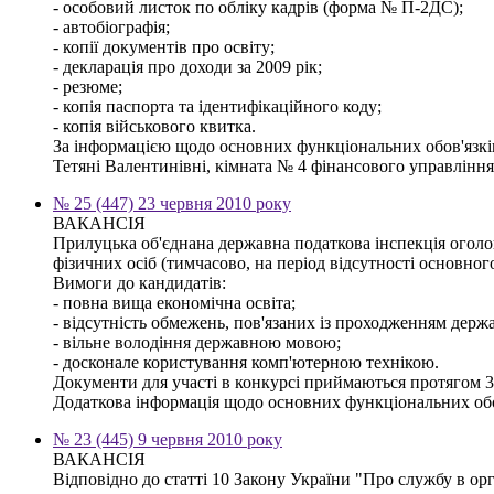
- особовий листок по обліку кадрів (форма № П-2ДС);
- автобіографія;
- копії документів про освіту;
- декларація про доходи за 2009 рік;
- резюме;
- копія паспорта та ідентифікаційного коду;
- копія військового квитка.
За інформацією щодо основних функціональних обов'язків,
Тетяні Валентинівні, кімната № 4 фінансового управління м
№ 25 (447) 23 червня 2010 року
ВАКАНСІЯ
Прилуцька об'єднана державна податкова інспекція оголо
фізичних осіб (тимчасово, на період відсутності основног
Вимоги до кандидатів:
- повна вища економічна освіта;
- відсутність обмежень, пов'язаних із проходженням держ
- вільне володіння державною мовою;
- досконале користування комп'ютерною технікою.
Документи для участі в конкурсі приймаються протягом 30
Додаткова інформація щодо основних функціональних обов'
№ 23 (445) 9 червня 2010 року
ВАКАНСІЯ
Відповідно до статті 10 Закону України "Про службу в ор