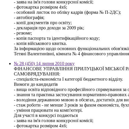
- заява на ім'я голови конкурсної комісії;
- фотокартка розміром 4х6;
- особовий листок по обліку кадрів (форма № П-2ДС);
- автобіографія;
- копії документів про освіту;
- декларація про доходи за 2009 рік;
- резюме;
- копія паспорта та ідентифікаційного коду;
- копія військового квитка.
За інформацією щодо основних функціональних обов'язків,
Тетяні Валентинівні, кімната № 4 фінансового управління м
№ 28 (450) 14 липня 2010 року
ФІНАНСОВЕ УПРАВЛІННЯ ПРИЛУЦЬКОЇ МІСЬКОЇ
САМОВРЯДУВАННЯ:
- спеціаліста-економіста І категорії бюджетного відділу.
Вимоги до кандидатів
- вища освіта відповідного професійного спрямування за о
- знання та практика застосування нормативно-правових ак
- володіння державною мовою в обсягах, достатніх для ви
- стаж роботи - не менше 3 років за фахом економіста, бух
- уміння працювати на комп'ютері.
Для участі в конкурсі подаються
- заява на ім'я голови конкурсної комісії;
- фотокартка розміром 4х6;