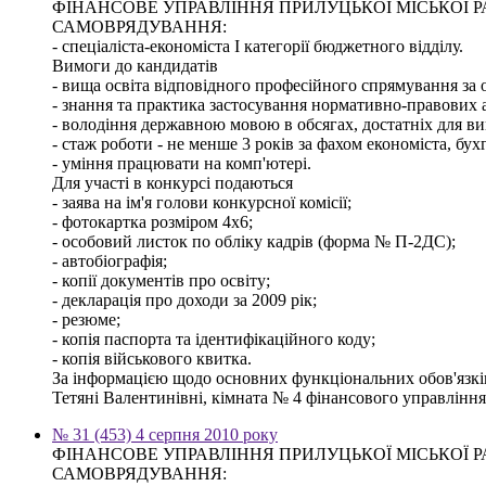
ФІНАНСОВЕ УПРАВЛІННЯ ПРИЛУЦЬКОЇ МІСЬКОЇ
САМОВРЯДУВАННЯ:
- спеціаліста-економіста І категорії бюджетного відділу.
Вимоги до кандидатів
- вища освіта відповідного професійного спрямування за о
- знання та практика застосування нормативно-правових ак
- володіння державною мовою в обсягах, достатніх для ви
- стаж роботи - не менше 3 років за фахом економіста, бух
- уміння працювати на комп'ютері.
Для участі в конкурсі подаються
- заява на ім'я голови конкурсної комісії;
- фотокартка розміром 4х6;
- особовий листок по обліку кадрів (форма № П-2ДС);
- автобіографія;
- копії документів про освіту;
- декларація про доходи за 2009 рік;
- резюме;
- копія паспорта та ідентифікаційного коду;
- копія військового квитка.
За інформацією щодо основних функціональних обов'язків,
Тетяні Валентинівні, кімната № 4 фінансового управління м
№ 31 (453) 4 серпня 2010 року
ФІНАНСОВЕ УПРАВЛІННЯ ПРИЛУЦЬКОЇ МІСЬКОЇ
САМОВРЯДУВАННЯ: