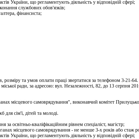
тів України, що регламентують діяльність у відповідній сфері;
конання службових обов'язків;
галтера, фінансиста;
 розміру та умов оплати праці звертатися за телефоном 3-21-64.
іської ради, за адресою: вул. Незалежності, 82, до 13 серпня 201
ганах місцевого самоврядування", виконавчий комітет Прилуцько
для сім'ї, дітей та молоді.
я за освітньо-кваліфікаційним рівнем спеціаліст, магістр;
рганах місцевого самоврядування - не менше 3-х років або стаж р
тів України, що регламентують діяльність у відповідній сфері;