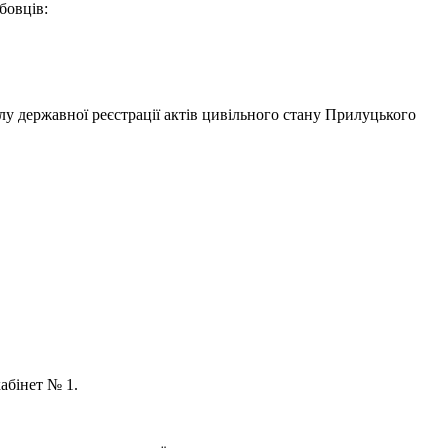
бовців:
лу державної реєстрації актів цивільного стану Прилуцького
кабінет № 1.