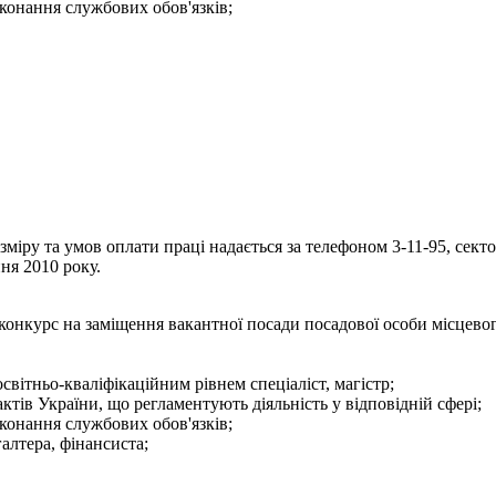
конання службових обов'язків;
іру та умов оплати праці надається за телефоном 3-11-95, секто
ня 2010 року.
конкурс на заміщення вакантної посади посадової особи місцево
світньо-кваліфікаційним рівнем спеціаліст, магістр;
тів України, що регламентують діяльність у відповідній сфері;
конання службових обов'язків;
галтера, фінансиста;