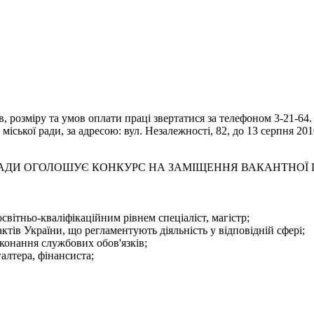
 розміру та умов оплати праці звертатися за телефоном 3-21-64.
іської ради, за адресою: вул. Незалежності, 82, до 13 серпня 201
 РАДИ ОГОЛОШУЄ КОНКУРС НА ЗАМІЩЕННЯ ВАКАНТНОЇ
світньо-кваліфікаційним рівнем спеціаліст, магістр;
тів України, що регламентують діяльність у відповідній сфері;
конання службових обов'язків;
галтера, фінансиста;