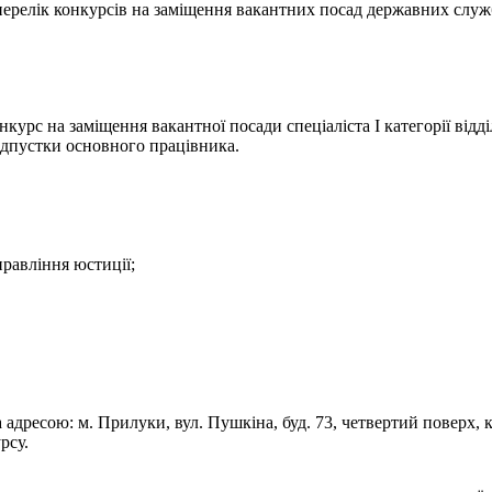
- перелік конкурсів на заміщення вакантних посад державних служ
урс на заміщення вакантної посади спеціаліста І категорії відді
ідпустки основного працівника.
правління юстиції;
а адресою: м. Прилуки, вул. Пушкіна, буд. 73, четвертий поверх, 
рсу.