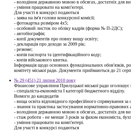
- володіння державною мовою в обсягах, достатніх для ви
- уміння працювати на комп'ютері.
Для участі в конкурсі подаються
- заява на ім'я голови конкурсної комісії;
- фотокартка розміром 4х5;
- особовий листок по обліку кадрів (форма № П-2ДС);
- автобіографія;
- копії документів про повну вищу освіту;
- декларація про доходи за 2009 рік;
- резюме;
- копія паспорта та ідентифікаційного коду;
- копія військового квитка.
Інформація щодо основних функціональних обов'язків, розм
комітету міської ради. Документи приймаються до 21 серп
№ 29 (451) 21 липня 2010 року
Фінансове управління Прилуцької міської ради оголошує 
- спеціаліста-економіста І категорії бюджетного відділу.
Вимоги до кандидатів
- вища освіта відповідного професійного спрямування за о
- знання та практика застосування нормативно-правових ак
- володіння державною мовою в обсягах, достатніх для ви
- стаж роботи - не менше 3 років за фахом економіста, бух
- уміння працювати на комп'ютері.
Для участі в конкурсі подаються