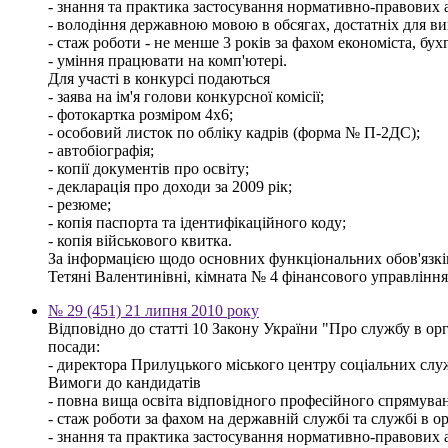
- знання та практика застосування нормативно-правових ак
- володіння державною мовою в обсягах, достатніх для ви
- стаж роботи - не менше 3 років за фахом економіста, бух
- уміння працювати на комп'ютері.
Для участі в конкурсі подаються
- заява на ім'я голови конкурсної комісії;
- фотокартка розміром 4х6;
- особовий листок по обліку кадрів (форма № П-2ДС);
- автобіографія;
- копії документів про освіту;
- декларація про доходи за 2009 рік;
- резюме;
- копія паспорта та ідентифікаційного коду;
- копія військового квитка.
За інформацією щодо основних функціональних обов'язків,
Тетяні Валентинівні, кімната № 4 фінансового управління м
№ 29 (451) 21 липня 2010 року
Відповідно до статті 10 Закону України "Про службу в ор
посади:
- директора Прилуцького міського центру соціальних служб 
Вимоги до кандидатів
- повна вища освіта відповідного професійного спрямуванн
- стаж роботи за фахом на державній службі та службі в о
- знання та практика застосування нормативно-правових ак