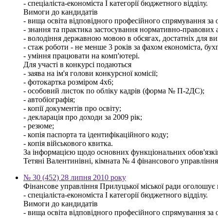
- спеціаліста-економіста І категорії бюджетного відділу.
Вимоги до кандидатів
- вища освіта відповідного професійного спрямування за о
- знання та практика застосування нормативно-правових ак
- володіння державною мовою в обсягах, достатніх для ви
- стаж роботи - не менше 3 років за фахом економіста, бух
- уміння працювати на комп'ютері.
Для участі в конкурсі подаються
- заява на ім'я голови конкурсної комісії;
- фотокартка розміром 4х6;
- особовий листок по обліку кадрів (форма № П-2ДС);
- автобіографія;
- копії документів про освіту;
- декларація про доходи за 2009 рік;
- резюме;
- копія паспорта та ідентифікаційного коду;
- копія військового квитка.
За інформацією щодо основних функціональних обов'язків,
Тетяні Валентинівні, кімната № 4 фінансового управління м
№ 30 (452) 28 липня 2010 року
Фінансове управління Прилуцької міської ради оголошує 
- спеціаліста-економіста І категорії бюджетного відділу.
Вимоги до кандидатів
- вища освіта відповідного професійного спрямування за о