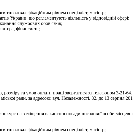
світньо-кваліфікаційним рівнем спеціаліст, магістр;
тів України, що регламентують діяльність у відповідній сфері;
конання службових обов'язків;
галтера, фінансиста;
 розміру та умов оплати праці звертатися за телефоном 3-21-64.
іської ради, за адресою: вул. Незалежності, 82, до 13 серпня 201
конкурс на заміщення вакантної посади посадової особи місцево
світньо-кваліфікаційним рівнем спеціаліст, магістр;