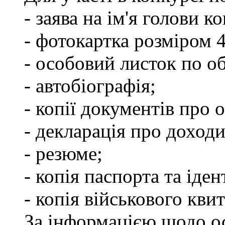
- заява на ім'я голови к
- фотокартка розміром 
- особовий листок по о
- автобіографія;
- копії документів про о
- декларація про доходи
- резюме;
- копія паспорта та іде
- копія військового квит
За інформацією щодо о