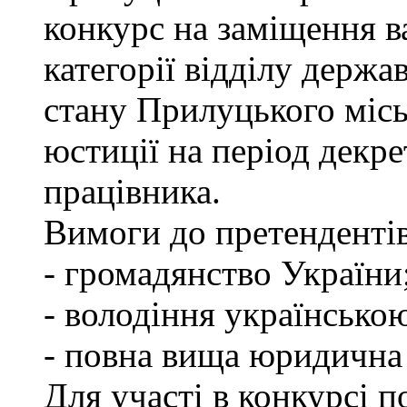
конкурс на заміщення ва
категорії відділу держа
стану Прилуцького міс
юстиції на період декр
працівника.
Вимоги до претендентів
- громадянство України
- володіння українсько
- повна вища юридична о
Для участі в конкурсі 