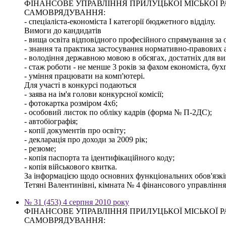
ФІНАНСОВЕ УПРАВЛІННЯ ПРИЛУЦЬКОЇ МІСЬКОЇ
САМОВРЯДУВАННЯ:
- спеціаліста-економіста І категорії бюджетного відділу.
Вимоги до кандидатів
- вища освіта відповідного професійного спрямування за о
- знання та практика застосування нормативно-правових ак
- володіння державною мовою в обсягах, достатніх для ви
- стаж роботи - не менше 3 років за фахом економіста, бух
- уміння працювати на комп'ютері.
Для участі в конкурсі подаються
- заява на ім'я голови конкурсної комісії;
- фотокартка розміром 4х6;
- особовий листок по обліку кадрів (форма № П-2ДС);
- автобіографія;
- копії документів про освіту;
- декларація про доходи за 2009 рік;
- резюме;
- копія паспорта та ідентифікаційного коду;
- копія військового квитка.
За інформацією щодо основних функціональних обов'язків,
Тетяні Валентинівні, кімната № 4 фінансового управління м
№ 31 (453) 4 серпня 2010 року
ФІНАНСОВЕ УПРАВЛІННЯ ПРИЛУЦЬКОЇ МІСЬКОЇ
САМОВРЯДУВАННЯ: