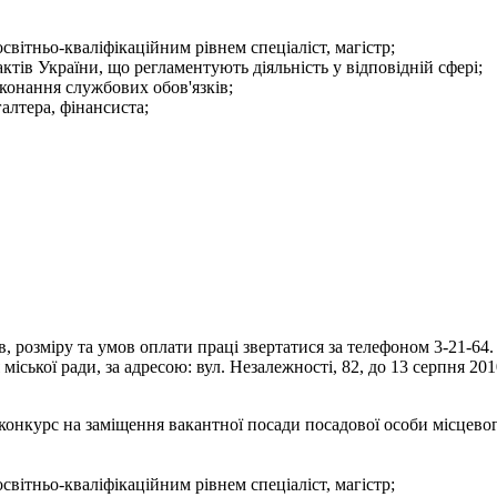
світньо-кваліфікаційним рівнем спеціаліст, магістр;
тів України, що регламентують діяльність у відповідній сфері;
конання службових обов'язків;
галтера, фінансиста;
 розміру та умов оплати праці звертатися за телефоном 3-21-64.
іської ради, за адресою: вул. Незалежності, 82, до 13 серпня 201
конкурс на заміщення вакантної посади посадової особи місцево
світньо-кваліфікаційним рівнем спеціаліст, магістр;