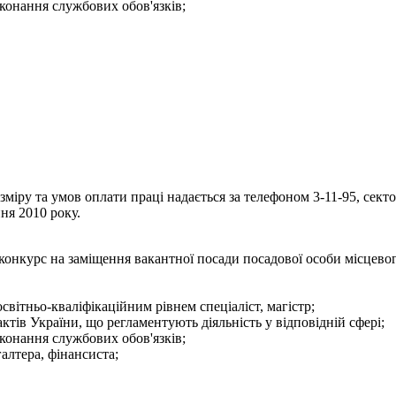
конання службових обов'язків;
іру та умов оплати праці надається за телефоном 3-11-95, секто
ня 2010 року.
конкурс на заміщення вакантної посади посадової особи місцево
світньо-кваліфікаційним рівнем спеціаліст, магістр;
тів України, що регламентують діяльність у відповідній сфері;
конання службових обов'язків;
галтера, фінансиста;