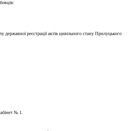
бовців:
лу державної реєстрації актів цивільного стану Прилуцького
кабінет № 1.