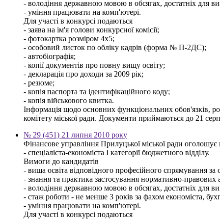
- володіння державною мовою в обсягах, достатніх для ви
- уміння працювати на комп'ютері.
Для участі в конкурсі подаються
- заява на ім'я голови конкурсної комісії;
- фотокартка розміром 4х5;
- особовий листок по обліку кадрів (форма № П-2ДС);
- автобіографія;
- копії документів про повну вищу освіту;
- декларація про доходи за 2009 рік;
- резюме;
- копія паспорта та ідентифікаційного коду;
- копія військового квитка.
Інформація щодо основних функціональних обов'язків, розм
комітету міської ради. Документи приймаються до 21 серп
№ 29 (451) 21 липня 2010 року
Фінансове управління Прилуцької міської ради оголошує 
- спеціаліста-економіста І категорії бюджетного відділу.
Вимоги до кандидатів
- вища освіта відповідного професійного спрямування за о
- знання та практика застосування нормативно-правових ак
- володіння державною мовою в обсягах, достатніх для ви
- стаж роботи - не менше 3 років за фахом економіста, бух
- уміння працювати на комп'ютері.
Для участі в конкурсі подаються