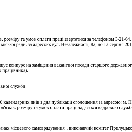
 розміру та умов оплати праці звертатися за телефоном 3-21-64.
іської ради, за адресою: вул. Незалежності, 82, до 13 серпня 201
шує конкурс на заміщення вакантної посади старшого державного 
о працівника).
авної служби;
 календарних днів з дня публікації оголошення за адресою: м. Пр
язків, розміру та умов оплати праці надається кадровою службою
ганах місцевого самоврядування", виконавчий комітет Прилуцько