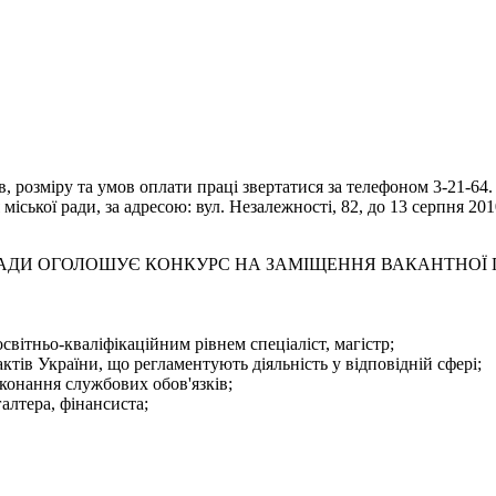
 розміру та умов оплати праці звертатися за телефоном 3-21-64.
іської ради, за адресою: вул. Незалежності, 82, до 13 серпня 201
 РАДИ ОГОЛОШУЄ КОНКУРС НА ЗАМІЩЕННЯ ВАКАНТНОЇ
світньо-кваліфікаційним рівнем спеціаліст, магістр;
тів України, що регламентують діяльність у відповідній сфері;
конання службових обов'язків;
галтера, фінансиста;