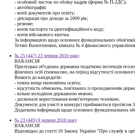
- особовий листок по обліку кадрів (форма № П-2ДС);
- автобіографія;
- копії документів про освіту;
- декларація про доходи за 2009 рік;
- резюме;
- копія паспорта та ідентифікаційного коду;
- копія військового квитка.
За інформацією щодо основних функціональних обов'язків,
Тетяні Валентинівні, кімната № 4 фінансового управління м
№ 25 (447) 23 червня 2010 року
ВАКАНСІЯ
Прилуцька об'єднана державна податкова інспекція оголо
фізичних осіб (тимчасово, на період відсутності основног
Вимоги до кандидатів:
- повна вища економічна освіта;
- відсутність обмежень, пов'язаних із проходженням держ
- вільне володіння державною мовою;
- досконале користування комп'ютерною технікою.
Документи для участі в конкурсі приймаються протягом 30
Додаткова інформація щодо основних функціональних обов'
№ 23 (445) 9 червня 2010 року
ВАКАНСІЯ
Відповідно до статті 10 Закону України "Про службу в ор