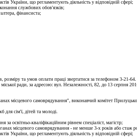
тів України, що регламентують діяльність у відповідній сфері;
конання службових обов'язків;
галтера, фінансиста;
 розміру та умов оплати праці звертатися за телефоном 3-21-64.
іської ради, за адресою: вул. Незалежності, 82, до 13 серпня 201
ганах місцевого самоврядування", виконавчий комітет Прилуцько
для сім'ї, дітей та молоді.
я за освітньо-кваліфікаційним рівнем спеціаліст, магістр;
рганах місцевого самоврядування - не менше 3-х років або стаж р
тів України, що регламентують діяльність у відповідній сфері;