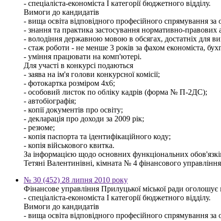
- спеціаліста-економіста І категорії бюджетного відділу.
Вимоги до кандидатів
- вища освіта відповідного професійного спрямування за о
- знання та практика застосування нормативно-правових ак
- володіння державною мовою в обсягах, достатніх для ви
- стаж роботи - не менше 3 років за фахом економіста, бух
- уміння працювати на комп'ютері.
Для участі в конкурсі подаються
- заява на ім'я голови конкурсної комісії;
- фотокартка розміром 4х6;
- особовий листок по обліку кадрів (форма № П-2ДС);
- автобіографія;
- копії документів про освіту;
- декларація про доходи за 2009 рік;
- резюме;
- копія паспорта та ідентифікаційного коду;
- копія військового квитка.
За інформацією щодо основних функціональних обов'язків,
Тетяні Валентинівні, кімната № 4 фінансового управління м
№ 30 (452) 28 липня 2010 року
Фінансове управління Прилуцької міської ради оголошує 
- спеціаліста-економіста І категорії бюджетного відділу.
Вимоги до кандидатів
- вища освіта відповідного професійного спрямування за о