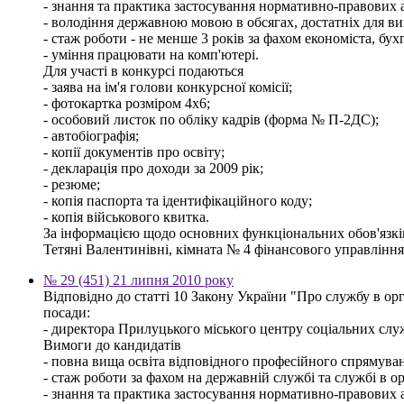
- знання та практика застосування нормативно-правових ак
- володіння державною мовою в обсягах, достатніх для ви
- стаж роботи - не менше 3 років за фахом економіста, бух
- уміння працювати на комп'ютері.
Для участі в конкурсі подаються
- заява на ім'я голови конкурсної комісії;
- фотокартка розміром 4х6;
- особовий листок по обліку кадрів (форма № П-2ДС);
- автобіографія;
- копії документів про освіту;
- декларація про доходи за 2009 рік;
- резюме;
- копія паспорта та ідентифікаційного коду;
- копія військового квитка.
За інформацією щодо основних функціональних обов'язків,
Тетяні Валентинівні, кімната № 4 фінансового управління м
№ 29 (451) 21 липня 2010 року
Відповідно до статті 10 Закону України "Про службу в ор
посади:
- директора Прилуцького міського центру соціальних служб 
Вимоги до кандидатів
- повна вища освіта відповідного професійного спрямуванн
- стаж роботи за фахом на державній службі та службі в о
- знання та практика застосування нормативно-правових ак