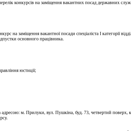
- перелік конкурсів на заміщення вакантних посад державних служ
урс на заміщення вакантної посади спеціаліста І категорії відді
ідпустки основного працівника.
правління юстиції;
а адресою: м. Прилуки, вул. Пушкіна, буд. 73, четвертий поверх, 
рсу.