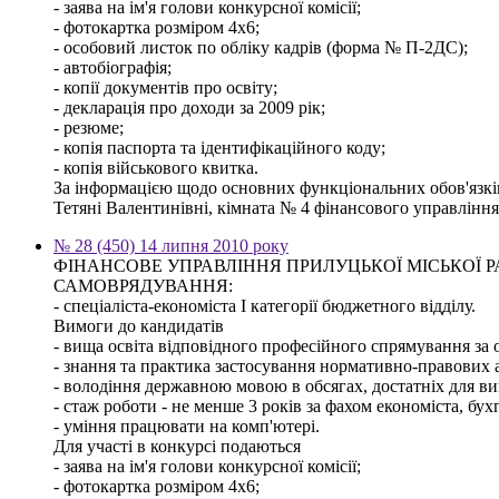
- заява на ім'я голови конкурсної комісії;
- фотокартка розміром 4х6;
- особовий листок по обліку кадрів (форма № П-2ДС);
- автобіографія;
- копії документів про освіту;
- декларація про доходи за 2009 рік;
- резюме;
- копія паспорта та ідентифікаційного коду;
- копія військового квитка.
За інформацією щодо основних функціональних обов'язків,
Тетяні Валентинівні, кімната № 4 фінансового управління м
№ 28 (450) 14 липня 2010 року
ФІНАНСОВЕ УПРАВЛІННЯ ПРИЛУЦЬКОЇ МІСЬКОЇ
САМОВРЯДУВАННЯ:
- спеціаліста-економіста І категорії бюджетного відділу.
Вимоги до кандидатів
- вища освіта відповідного професійного спрямування за о
- знання та практика застосування нормативно-правових ак
- володіння державною мовою в обсягах, достатніх для ви
- стаж роботи - не менше 3 років за фахом економіста, бух
- уміння працювати на комп'ютері.
Для участі в конкурсі подаються
- заява на ім'я голови конкурсної комісії;
- фотокартка розміром 4х6;