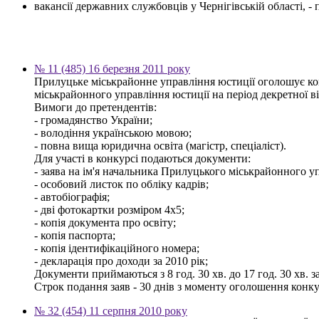
вакансії державних службовців у Чернігівській області, 
№ 11 (485) 16 березня 2011 року
Прилуцьке міськрайонне управління юстиції оголошує конк
міськрайонного управління юстиції на період декретної в
Вимоги до претендентів:
- громадянство України;
- володіння українською мовою;
- повна вища юридична освіта (магістр, спеціаліст).
Для участі в конкурсі подаються документи:
- заява на ім'я начальника Прилуцького міськрайонного у
- особовий листок по обліку кадрів;
- автобіографія;
- дві фотокартки розміром 4х5;
- копія документа про освіту;
- копія паспорта;
- копія ідентифікаційного номера;
- декларація про доходи за 2010 рік;
Документи приймаються з 8 год. 30 хв. до 17 год. 30 хв. з
Строк подання заяв - 30 днів з моменту оголошення конку
№ 32 (454) 11 серпня 2010 року