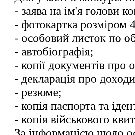
- заява на ім'я голови к
- фотокартка розміром 
- особовий листок по о
- автобіографія;
- копії документів про о
- декларація про доходи
- резюме;
- копія паспорта та іде
- копія військового квит
За інформацією щодо о