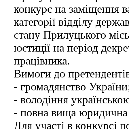
конкурс на заміщення ва
категорії відділу держа
стану Прилуцького міс
юстиції на період декр
працівника.
Вимоги до претендентів
- громадянство України
- володіння українсько
- повна вища юридична о
Для участі в конкурсі 