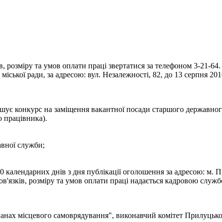
 розміру та умов оплати праці звертатися за телефоном 3-21-64.
іської ради, за адресою: вул. Незалежності, 82, до 13 серпня 201
шує конкурс на заміщення вакантної посади старшого державного 
о працівника).
авної служби;
 календарних днів з дня публікації оголошення за адресою: м. Пр
язків, розміру та умов оплати праці надається кадровою службою
ганах місцевого самоврядування", виконавчий комітет Прилуцько