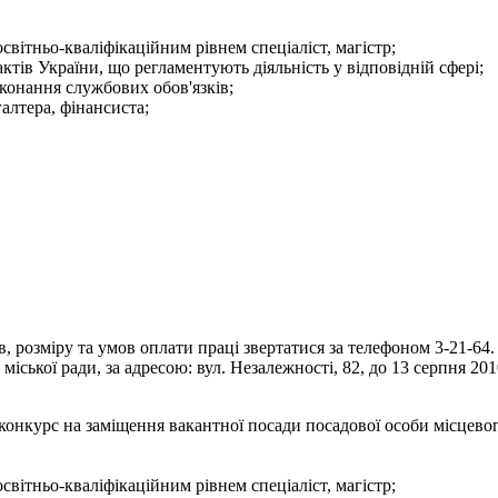
світньо-кваліфікаційним рівнем спеціаліст, магістр;
тів України, що регламентують діяльність у відповідній сфері;
конання службових обов'язків;
галтера, фінансиста;
 розміру та умов оплати праці звертатися за телефоном 3-21-64.
іської ради, за адресою: вул. Незалежності, 82, до 13 серпня 201
конкурс на заміщення вакантної посади посадової особи місцево
світньо-кваліфікаційним рівнем спеціаліст, магістр;