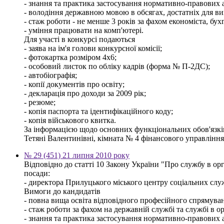
- знання та практика застосування нормативно-правових ак
- володіння державною мовою в обсягах, достатніх для ви
- стаж роботи - не менше 3 років за фахом економіста, бух
- уміння працювати на комп'ютері.
Для участі в конкурсі подаються
- заява на ім'я голови конкурсної комісії;
- фотокартка розміром 4х6;
- особовий листок по обліку кадрів (форма № П-2ДС);
- автобіографія;
- копії документів про освіту;
- декларація про доходи за 2009 рік;
- резюме;
- копія паспорта та ідентифікаційного коду;
- копія військового квитка.
За інформацією щодо основних функціональних обов'язків,
Тетяні Валентинівні, кімната № 4 фінансового управління м
№ 29 (451) 21 липня 2010 року
Відповідно до статті 10 Закону України "Про службу в ор
посади:
- директора Прилуцького міського центру соціальних служб 
Вимоги до кандидатів
- повна вища освіта відповідного професійного спрямуванн
- стаж роботи за фахом на державній службі та службі в о
- знання та практика застосування нормативно-правових ак