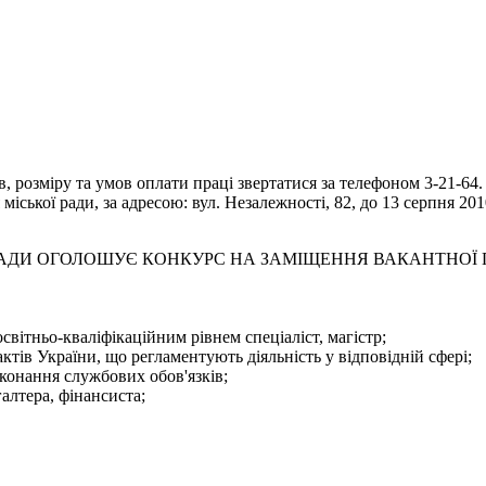
 розміру та умов оплати праці звертатися за телефоном 3-21-64.
іської ради, за адресою: вул. Незалежності, 82, до 13 серпня 201
 РАДИ ОГОЛОШУЄ КОНКУРС НА ЗАМІЩЕННЯ ВАКАНТНОЇ
світньо-кваліфікаційним рівнем спеціаліст, магістр;
тів України, що регламентують діяльність у відповідній сфері;
конання службових обов'язків;
галтера, фінансиста;