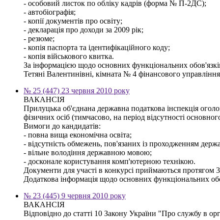
- особовий листок по обліку кадрів (форма № П-2ДС);
- автобіографія;
- копії документів про освіту;
- декларація про доходи за 2009 рік;
- резюме;
- копія паспорта та ідентифікаційного коду;
- копія військового квитка.
За інформацією щодо основних функціональних обов'язків,
Тетяні Валентинівні, кімната № 4 фінансового управління м
№ 25 (447) 23 червня 2010 року
ВАКАНСІЯ
Прилуцька об'єднана державна податкова інспекція оголо
фізичних осіб (тимчасово, на період відсутності основног
Вимоги до кандидатів:
- повна вища економічна освіта;
- відсутність обмежень, пов'язаних із проходженням держ
- вільне володіння державною мовою;
- досконале користування комп'ютерною технікою.
Документи для участі в конкурсі приймаються протягом 30
Додаткова інформація щодо основних функціональних обов'
№ 23 (445) 9 червня 2010 року
ВАКАНСІЯ
Відповідно до статті 10 Закону України "Про службу в ор