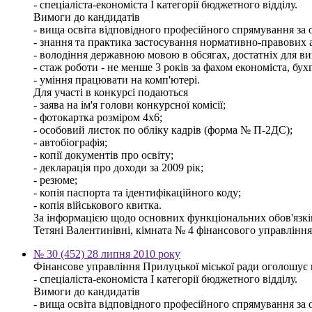
- спеціаліста-економіста І категорії бюджетного відділу.
Вимоги до кандидатів
- вища освіта відповідного професійного спрямування за о
- знання та практика застосування нормативно-правових ак
- володіння державною мовою в обсягах, достатніх для ви
- стаж роботи - не менше 3 років за фахом економіста, бух
- уміння працювати на комп'ютері.
Для участі в конкурсі подаються
- заява на ім'я голови конкурсної комісії;
- фотокартка розміром 4х6;
- особовий листок по обліку кадрів (форма № П-2ДС);
- автобіографія;
- копії документів про освіту;
- декларація про доходи за 2009 рік;
- резюме;
- копія паспорта та ідентифікаційного коду;
- копія військового квитка.
За інформацією щодо основних функціональних обов'язків,
Тетяні Валентинівні, кімната № 4 фінансового управління м
№ 30 (452) 28 липня 2010 року
Фінансове управління Прилуцької міської ради оголошує 
- спеціаліста-економіста І категорії бюджетного відділу.
Вимоги до кандидатів
- вища освіта відповідного професійного спрямування за о