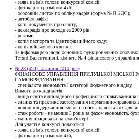
- заява на ім'я голови конкурсної комісії;
- фотокартка розміром 4х6;
- особовий листок по обліку кадрів (форма № П-2ДС);
- автобіографія;
- копії документів про освіту;
- декларація про доходи за 2009 рік;
- резюме;
- копія паспорта та ідентифікаційного коду;
- копія військового квитка.
За інформацією щодо основних функціональних обов'язків,
Тетяні Валентинівні, кімната № 4 фінансового управління м
№ 28 (450) 14 липня 2010 року
ФІНАНСОВЕ УПРАВЛІННЯ ПРИЛУЦЬКОЇ МІСЬКОЇ
САМОВРЯДУВАННЯ:
- спеціаліста-економіста І категорії бюджетного відділу.
Вимоги до кандидатів
- вища освіта відповідного професійного спрямування за о
- знання та практика застосування нормативно-правових ак
- володіння державною мовою в обсягах, достатніх для ви
- стаж роботи - не менше 3 років за фахом економіста, бух
- уміння працювати на комп'ютері.
Для участі в конкурсі подаються
- заява на ім'я голови конкурсної комісії;
- фотокартка розміром 4х6;