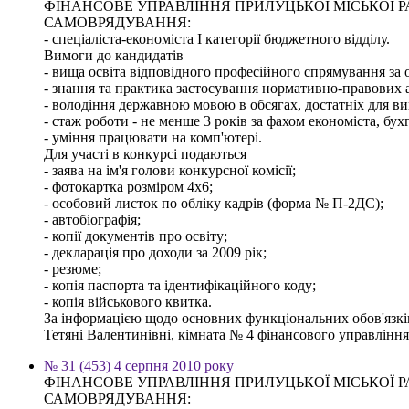
ФІНАНСОВЕ УПРАВЛІННЯ ПРИЛУЦЬКОЇ МІСЬКОЇ
САМОВРЯДУВАННЯ:
- спеціаліста-економіста І категорії бюджетного відділу.
Вимоги до кандидатів
- вища освіта відповідного професійного спрямування за о
- знання та практика застосування нормативно-правових ак
- володіння державною мовою в обсягах, достатніх для ви
- стаж роботи - не менше 3 років за фахом економіста, бух
- уміння працювати на комп'ютері.
Для участі в конкурсі подаються
- заява на ім'я голови конкурсної комісії;
- фотокартка розміром 4х6;
- особовий листок по обліку кадрів (форма № П-2ДС);
- автобіографія;
- копії документів про освіту;
- декларація про доходи за 2009 рік;
- резюме;
- копія паспорта та ідентифікаційного коду;
- копія військового квитка.
За інформацією щодо основних функціональних обов'язків,
Тетяні Валентинівні, кімната № 4 фінансового управління м
№ 31 (453) 4 серпня 2010 року
ФІНАНСОВЕ УПРАВЛІННЯ ПРИЛУЦЬКОЇ МІСЬКОЇ
САМОВРЯДУВАННЯ: