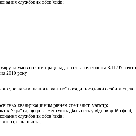
конання службових обов'язків;
іру та умов оплати праці надається за телефоном 3-11-95, секто
ня 2010 року.
конкурс на заміщення вакантної посади посадової особи місцево
світньо-кваліфікаційним рівнем спеціаліст, магістр;
тів України, що регламентують діяльність у відповідній сфері;
конання службових обов'язків;
галтера, фінансиста;