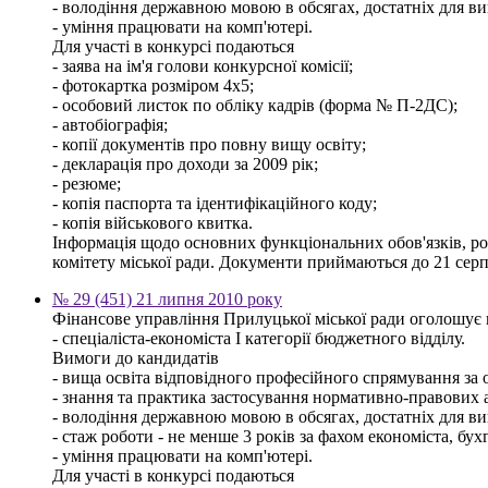
- володіння державною мовою в обсягах, достатніх для ви
- уміння працювати на комп'ютері.
Для участі в конкурсі подаються
- заява на ім'я голови конкурсної комісії;
- фотокартка розміром 4х5;
- особовий листок по обліку кадрів (форма № П-2ДС);
- автобіографія;
- копії документів про повну вищу освіту;
- декларація про доходи за 2009 рік;
- резюме;
- копія паспорта та ідентифікаційного коду;
- копія військового квитка.
Інформація щодо основних функціональних обов'язків, розм
комітету міської ради. Документи приймаються до 21 серп
№ 29 (451) 21 липня 2010 року
Фінансове управління Прилуцької міської ради оголошує 
- спеціаліста-економіста І категорії бюджетного відділу.
Вимоги до кандидатів
- вища освіта відповідного професійного спрямування за о
- знання та практика застосування нормативно-правових ак
- володіння державною мовою в обсягах, достатніх для ви
- стаж роботи - не менше 3 років за фахом економіста, бух
- уміння працювати на комп'ютері.
Для участі в конкурсі подаються