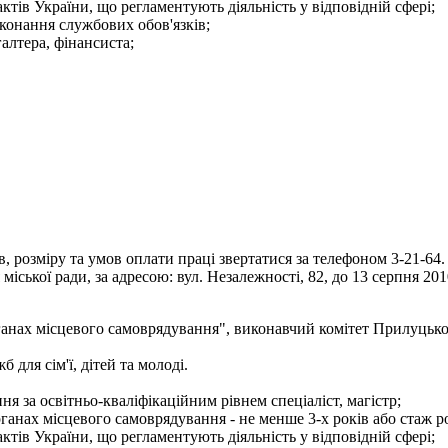
тів України, що регламентують діяльність у відповідній сфері;
конання службових обов'язків;
галтера, фінансиста;
 розміру та умов оплати праці звертатися за телефоном 3-21-64.
іської ради, за адресою: вул. Незалежності, 82, до 13 серпня 201
ганах місцевого самоврядування", виконавчий комітет Прилуцько
для сім'ї, дітей та молоді.
я за освітньо-кваліфікаційним рівнем спеціаліст, магістр;
рганах місцевого самоврядування - не менше 3-х років або стаж р
тів України, що регламентують діяльність у відповідній сфері;