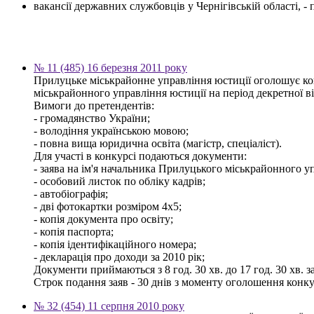
вакансії державних службовців у Чернігівській області, 
№ 11 (485) 16 березня 2011 року
Прилуцьке міськрайонне управління юстиції оголошує конк
міськрайонного управління юстиції на період декретної в
Вимоги до претендентів:
- громадянство України;
- володіння українською мовою;
- повна вища юридична освіта (магістр, спеціаліст).
Для участі в конкурсі подаються документи:
- заява на ім'я начальника Прилуцького міськрайонного у
- особовий листок по обліку кадрів;
- автобіографія;
- дві фотокартки розміром 4х5;
- копія документа про освіту;
- копія паспорта;
- копія ідентифікаційного номера;
- декларація про доходи за 2010 рік;
Документи приймаються з 8 год. 30 хв. до 17 год. 30 хв. з
Строк подання заяв - 30 днів з моменту оголошення конку
№ 32 (454) 11 серпня 2010 року