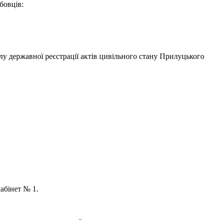
бовців:
лу державної реєстрації актів цивільного стану Прилуцького
кабінет № 1.