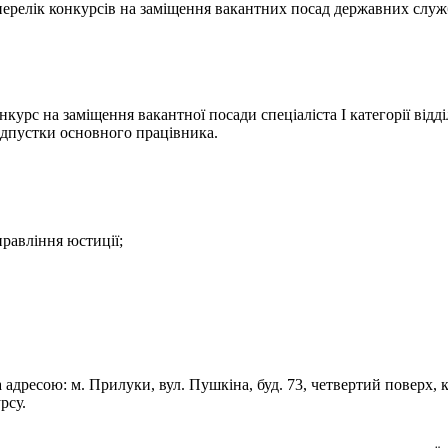
- перелік конкурсів на заміщення вакантних посад державних служ
урс на заміщення вакантної посади спеціаліста І категорії відді
ідпустки основного працівника.
правління юстиції;
а адресою: м. Прилуки, вул. Пушкіна, буд. 73, четвертий поверх, 
рсу.