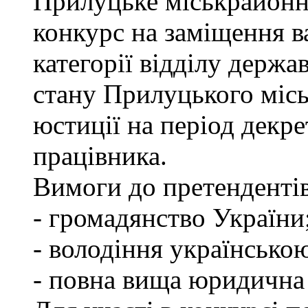
Прилуцьке міськрайонн
конкурс на заміщення ва
категорії відділу держа
стану Прилуцького міс
юстиції на період декр
працівника.
Вимоги до претендентів
- громадянство України
- володіння українсько
- повна вища юридична о