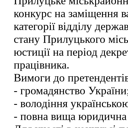
Прилуцьке міськрайонн
конкурс на заміщення ва
категорії відділу держа
стану Прилуцького міс
юстиції на період декр
працівника.
Вимоги до претендентів
- громадянство України
- володіння українсько
- повна вища юридична о