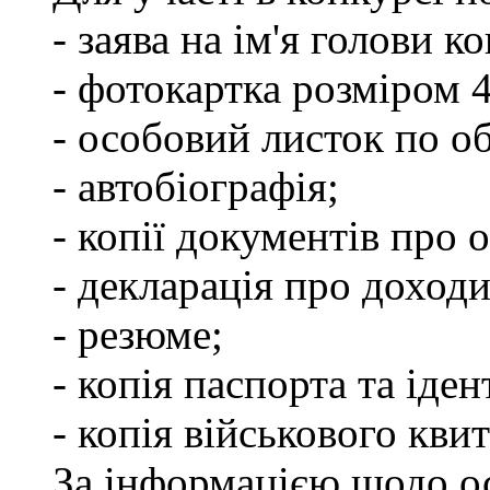
- заява на ім'я голови к
- фотокартка розміром 
- особовий листок по о
- автобіографія;
- копії документів про о
- декларація про доходи
- резюме;
- копія паспорта та іде
- копія військового квит
За інформацією щодо о