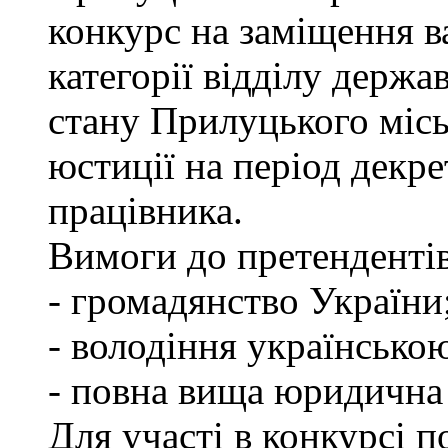
конкурс на заміщення ва
категорії відділу держа
стану Прилуцького міс
юстиції на період декр
працівника.
Вимоги до претендентів
- громадянство України
- володіння українсько
- повна вища юридична о
Для участі в конкурсі 