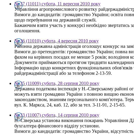
№ 37 (11011) субота, 11 вересня 2010 року
Управління агропромислового розвитку райдержадміністрац
Вимоги до кандидатів: громадянство України; освіта пов
щодо перебування на державній службі.
Бажаючим взяти участь у конкурсі необхідно звертатись за
оголошення.
№ 36 (11010) субота, 4 вересня 2010 року
Районна державна адміністрація оголошує конкурс на зам
Вимоги до претендентів: громадянство України; повна вищ
фахом на керівних посадах не менше 5 років; володіння
Документи приймаються протягом тридцяти календарних дн
Інформацію щодо конкретних функціональних обов'язків т
райдержадміністрації або за телефоном 2-13-59.
№ 35 (11009) субота, 28 серпня 2010 року
Державна податкова інспекція у Н.-Сіверському районі о
можуть взяти громадяни України з повною вищою економі
законодавством, знанням персонального комп'ютера. Термі
вул. К. Маркса, 24, каб. 12, або за тел. 3-11-91, 2-15-65.
№ 33 (11007) субота, 14 серпня 2010 року
Н.-Сіверська установа виконання покарань Управління ДД
бухгалтера фінансового відділу установи.
Вимоги до кандидатів: громадянство України, відсутність