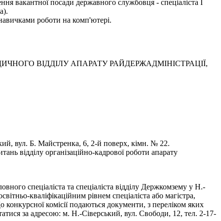
ння вакантної посади державного службовця - спеціаліста І
а).
навичками роботи на комп'ютері.
ЧНОГО ВІДДІЛУ АПАРАТУ РАЙДЕРЖАДМІНІСТРАЦІЇ,
, вул. Б. Майстренка, 6, 2-й поверх, кімн. № 22.
тань відділу організаційно-кадрової роботи апарату
вного спеціаліста та спеціаліста відділу Держкомзему у Н.-
світньо-кваліфікаційним рівнем спеціаліста або магістра,
До конкурсної комісії подаються документи, з переліком яких
ся за адресою: м. Н.-Сіверський, вул. Свободи, 12, тел. 2-17-