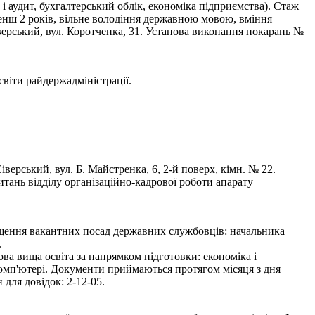
 і аудит, бухгалтерський облік, економіка підприємства). Стаж
менш 2 років, вільне володіння державною мовою, вміння
ерський, вул. Коротченка, 31. Установа виконання покарань №
и райдержадміністрації.
рський, вул. Б. Майстренка, 6, 2-й поверх, кімн. № 22.
тань відділу організаційно-кадрової роботи апарату
іщення вакантних посад державних службовців: начальника
.
ва вища освіта за напрямком підготовки: економіка і
комп'ютері. Документи приймаються протягом місяця з дня
для довідок: 2-12-05.