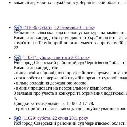
вакансії державних службовців у Чернігівській області, 
№ 10 (11036) субота, 12 березня 2011 року
Чайкинська сільська рада оголошує конкурс на заміщення 
Вимоги до кандидатів: громадянство України, освіта за 
комп'ютера. Термін прийняття документів - протягом 30 ка
22
№ 5 (11031) субота, 5 лютого 2011 року
Новгород-Сіверський районний суд Чернігівської області 
Вимоги до кандидатів:
- вища освіта відповідного професійного спрямування з ос
- стаж роботи на державній службі в органах судової влад
- вільне володіння державною мовою;
- вміння працювати на персональному комп'ютері.
З заявами про участь в конкурсі та отримання додаткової 
4.
Довідки за телефонами - 3-15-96, 2-17-78.
Термін прийняття заяв - місяць з дня опублікування огол
№ 3 (11029) субота, 22 січня 2011 року
Новгород-Сіверський районний суд Чернігівської області 