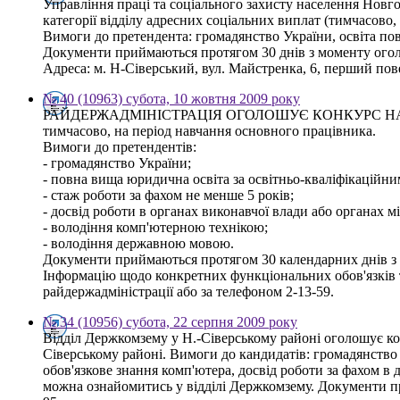
Управління праці та соціального захисту населення Новго
категорії відділу адресних соціальних виплат (тимчасово,
Вимоги до претендента: громадянство України, освіта по
Документи приймаються протягом 30 днів з моменту ого
Адреса: м. Н-Сіверський, вул. Майстренка, 6, перший повер
№ 40 (10963) субота, 10 жовтня 2009 року
РАЙДЕРЖАДМІНІСТРАЦІЯ ОГОЛОШУЄ КОНКУРС НА
тимчасово, на період навчання основного працівника.
Вимоги до претендентів:
- громадянство України;
- повна вища юридична освіта за освітньо-кваліфікаційним
- стаж роботи за фахом не менше 5 років;
- досвід роботи в органах виконавчої влади або органах 
- володіння комп'ютерною технікою;
- володіння державною мовою.
Документи приймаються протягом 30 календарних днів з дн
Інформацію щодо конкретних функціональних обов'язків т
райдержадміністрації або за телефоном 2-13-59.
№ 34 (10956) субота, 22 серпня 2009 року
Відділ Держкомзему у Н.-Сіверському районі оголошує кон
Сіверському районі. Вимоги до кандидатів: громадянство У
обов'язкове знання комп'ютера, досвід роботи за фахом в 
можна ознайомитись у відділі Держкомзему. Документи при