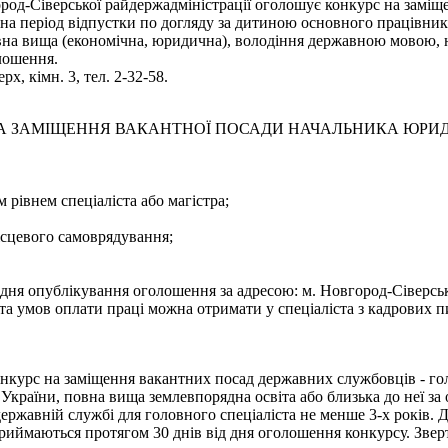
род-Сіверської райдержадміністрації оголошує конкурс на заміще
 на період відпустки по догляду за дитиною основного працівник
вна вища (економічна, юридична), володіння державною мовою, 
лошення.
х, кімн. 3, тел. 2-32-58.
 ЗАМІЩЕННЯ ВАКАНТНОЇ ПОСАДИ НАЧАЛЬНИКА ЮРИДИ
 рівнем спеціаліста або магістра;
місцевого самоврядування;
я опублікування оголошення за адресою: м. Новгород-Сіверський
а умов оплати праці можна отримати у спеціаліста з кадрових пи
курс на заміщення вакантних посад державних службовців - голо
країни, повна вища землевпорядна освіта або близька до неї за о
державній службі для головного спеціаліста не менше 3-х років. 
ймаються протягом 30 днів від дня оголошення конкурсу. Звертати