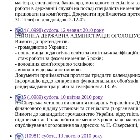
магістра, спеціаліста, бакалавра, молодшого спеціаліста з
роботи в державній службі на посаді спеціаліста не менш
працювати на комп'ютері. Документи приймаються протяго
31. Телефон для довідок: 2-12-05.
№ 24 (10998) субота, 12 червня 2010 року
РАЙОННА ДЕРЖАВНА АДМІНІСТРАЦІЯ ОГОЛОШУЄ КОНКУРС 
Вимоги до претендентів:
- громадянство України;
- повна вища педагогічна освіта за освітньо-кваліфікаційн
- стаж роботи за фахом не менше 5 років;
- володіння комп'ютерною технікою;
- володіння державною мовою.
Документи приймаються протягом тридцяти календарних дн
Інформацію щодо конкретних функціональних обов'язків т
райдержадміністрації або за телефоном 2-13-59.
№ 15 (10989) субота, 10 квітня 2010 року
Н.-Сіверська установа виконання покарань Управління Д
фінансового відділу установи та спеціаліста (з організац
Вимоги до кандидатів: громадянство України, відсутність
підприємство. Стаж роботи не менше 3 років на держслуж
опублікування оголошення за адресою: м. Н.-Сіверський, 
№ 7 (10981) субота, 13 лютого 2010 року