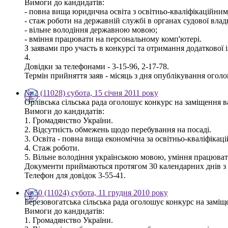
Вимоги до кандидатів:
- повна вища юридична освіта з освітньо-кваліфікаційним 
- стаж роботи на державній службі в органах судової влад
- вільне володіння державною мовою;
- вміння працювати на персональному комп'ютері.
З заявами про участь в конкурсі та отримання додаткової 
4.
Довідки за телефонами - 3-15-96, 2-17-78.
Термін прийняття заяв - місяць з дня опублікування огол
№ 2 (11028) субота, 15 січня 2011 року
Орлівська сільська рада оголошує конкурс на заміщення ва
Вимоги до кандидатів:
1. Громадянство України.
2. Відсутність обмежень щодо перебування на посаді.
3. Освіта - повна вища економічна за освітньо-кваліфікаці
4. Стаж роботи.
5. Вільне володіння українською мовою, уміння працюват
Документи приймаються протягом 30 календарних днів з д
Телефон для довідок 3-55-41.
№ 50 (11024) субота, 11 грудня 2010 року
Березовогатська сільська рада оголошує конкурс на заміще
Вимоги до кандидатів:
1. Громадянство України.