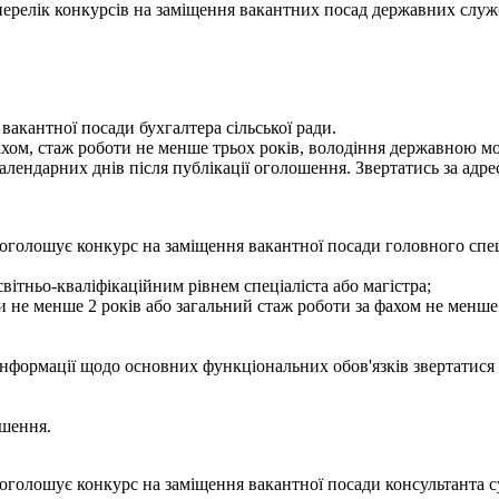
- перелік конкурсів на заміщення вакантних посад державних служ
вакантної посади бухгалтера сільської ради.
фахом, стаж роботи не менше трьох років, володіння державною 
лендарних днів після публікації оголошення. Звертатись за адресо
оголошує конкурс на заміщення вакантної посади головного спец
вітньо-кваліфікаційним рівнем спеціаліста або магістра;
и не менше 2 років або загальний стаж роботи за фахом не менше 
інформації щодо основних функціональних обов'язків звертатися з
ошення.
оголошує конкурс на заміщення вакантної посади консультанта с