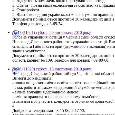
2. Відсутність обмежень щодо перебування на посаді.
3. Освіта - повна вища економічна за освітньо-кваліфікаці
4. Стаж роботи.
5. Вільне володіння українською мовою, уміння працюват
Документи приймаються протягом 30 календарних днів з д
Телефон для довідок 3-65-74.
№ 47 (11021) субота, 20 листопада 2010 року
Головне управління юстиції у Чернігівській області ого
Новгород-Сіверського районного управління юстиції. Вим
спеціаліста І або ІІ категорій (державного виконавця) н
знання комп'ютера.
Документи приймаються протягом 30 календарних днів з д
області, кабінет № 109. Телефон для довідок - 69-80-68.
№ 46 (11020) субота, 13 листопада 2010 року
Новгород-Сіверський районний суд Чернігівської о
Вимоги до кандидатів:
- повна вища економічна освіта з освітньо-кваліфікаційним
- стаж роботи за фахом на державній службі не менше 3 ро
- вільне володіння державною мовою;
- вміння працювати на персональному комп'ютері.
Із заявами про участь в конкурсі та отримання додаткової
4.
Довідки за телефонами - 3-15-96, 2-17-73.