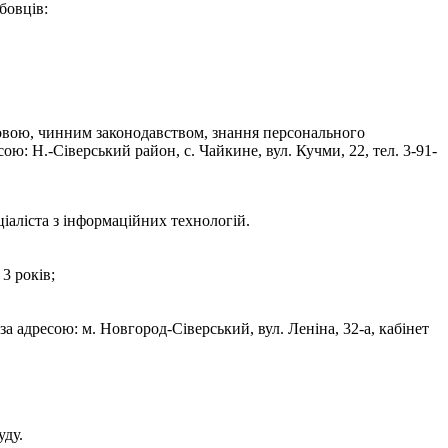
бовців:
мовою, чинним законодавством, знання персонального
ю: Н.-Сіверський район, с. Чайкине, вул. Кучми, 22, тел. 3-91-
іаліста з інформаційних технологій.
3 років;
а адресою: м. Новгород-Сіверський, вул. Леніна, 32-а, кабінет
уду.