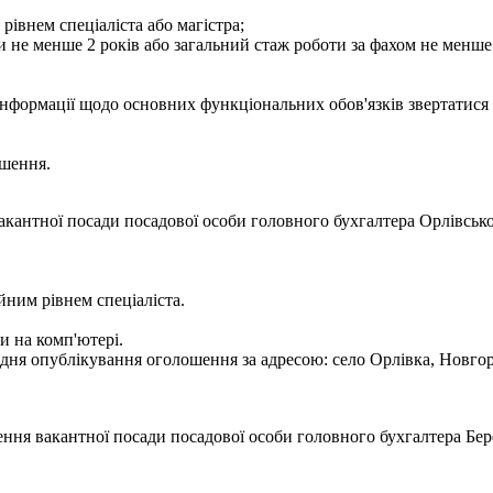
рівнем спеціаліста або магістра;
и не менше 2 років або загальний стаж роботи за фахом не менше 
інформації щодо основних функціональних обов'язків звертатися з
ошення.
кантної посади посадової особи головного бухгалтера Орлівської
йним рівнем спеціаліста.
и на комп'ютері.
ня опублікування оголошення за адресою: село Орлівка, Новгород
ння вакантної посади посадової особи головного бухгалтера Бере