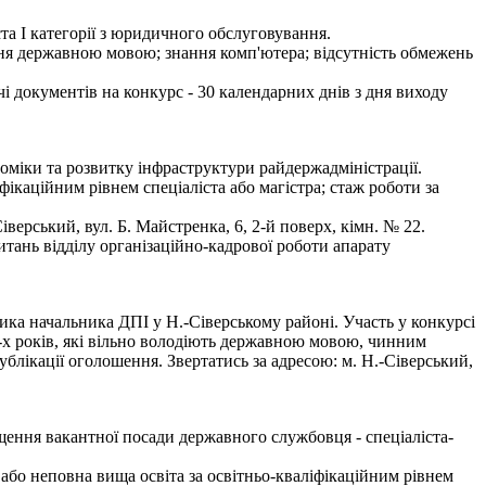
та І категорії з юридичного обслуговування.
ння державною мовою; знання комп'ютера; відсутність обмежень
чі документів на конкурс - 30 календарних днів з дня виходу
оміки та розвитку інфраструктури райдержадміністрації.
ікаційним рівнем спеціаліста або магістра; стаж роботи за
рський, вул. Б. Майстренка, 6, 2-й поверх, кімн. № 22.
тань відділу організаційно-кадрової роботи апарату
ка начальника ДПІ у Н.-Сіверському районі. Участь у конкурсі
х років, які вільно володіють державною мовою, чинним
блікації оголошення. Звертатись за адресою: м. Н.-Сіверський,
ення вакантної посади державного службовця - спеціаліста-
або неповна вища освіта за освітньо-кваліфікаційним рівнем