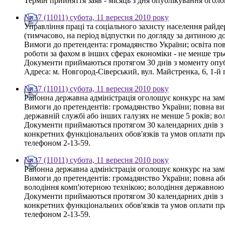
Термін прийняття заяв - місяць з дня опублікування огол
№ 37 (11011) субота, 11 вересня 2010 року
Управління праці та соціального захисту населення райд
(тимчасово, на період відпустки по догляду за дитиною д
Вимоги до претендента: громадянство України; освіта пов
роботи за фахом в інших сферах економіки - не менше тр
Документи приймаються протягом 30 днів з моменту опу
Адреса: м. Новгород-Сіверський, вул. Майстренка, 6, 1-й п
№ 37 (11011) субота, 11 вересня 2010 року
Районна державна адміністрація оголошує конкурс на зам
Вимоги до претендентів: громадянство України; повна вищ
державній службі або інших галузях не менше 5 років; 
Документи приймаються протягом 30 календарних днів з д
конкретних функціональних обов'язків та умов оплати пра
телефоном 2-13-59.
№ 37 (11011) субота, 11 вересня 2010 року
Районна державна адміністрація оголошує конкурс на заміщ
Вимоги до претендентів: громадянство України; повна або
володіння комп'ютерною технікою; володіння державною
Документи приймаються протягом 30 календарних днів з д
конкретних функціональних обов'язків та умов оплати пра
телефоном 2-13-59.