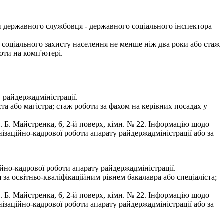
и державного службовця - державного соціального інспектора
 соціального захисту населення не менше ніж два роки або стаж
оти на комп'ютері.
 райдержадміністрації.
а або магістра; стаж роботи за фахом на керівних посадах у
 Б. Майстренка, 6, 2-й поверх, кімн. № 22. Інформацію щодо
ізаційно-кадрової роботи апарату райдержадміністрації або за
ійно-кадрової роботи апарату райдержадміністрації.
а освітньо-кваліфікаційним рівнем бакалавра або спеціаліста;
 Б. Майстренка, 6, 2-й поверх, кімн. № 22. Інформацію щодо
ізаційно-кадрової роботи апарату райдержадміністрації або за