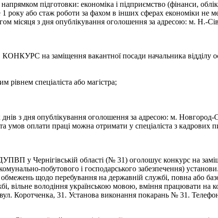
а напрямком підготовки: економіка і підприємство (фінанси, облік
е 1 року або стаж роботи за фахом в інших сферах економіки не 
м місяця з дня опублікування оголошення за адресою: м. Н.-Сів
на заміщення вакантної посади начальника відділу освіт
им рівнем спеціаліста або магістра;
ів з дня опублікування оголошення за адресою: м. Новгород-Сіве
а умов оплати праці можна отримати у спеціаліста з кадрових пи
ДУПВП у Чернігівській області (№ 31) оголошує конкурс на зам
ії комунально-побутового і господарського забезпечення) установи
 обмежень щодо перебування на державній службі, повна або базо
бі, вільне володіння українською мовою, вміння працювати на 
вул. Коротченка, 31. Установа виконання покарань № 31. Телефон 