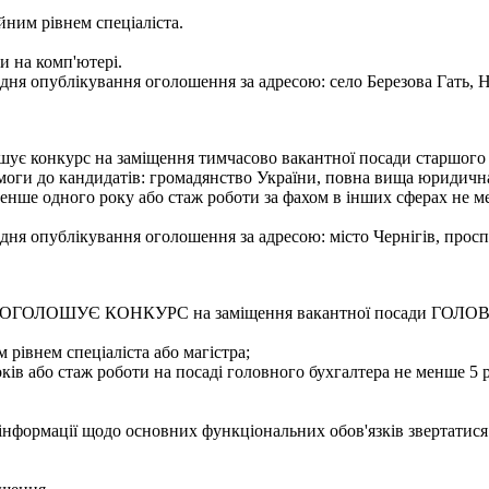
йним рівнем спеціаліста.
и на комп'ютері.
ня опублікування оголошення за адресою: село Березова Гать, Н
лошує конкурс на заміщення тимчасово вакантної посади старшог
оги до кандидатів: громадянство України, повна вища юридична 
е менше одного року або стаж роботи за фахом в інших сферах не
ня опублікування оголошення за адресою: місто Чернігів, проспе
бласті ОГОЛОШУЄ КОНКУРС на заміщення вакантної посади Г
 рівнем спеціаліста або магістра;
ків або стаж роботи на посаді головного бухгалтера не менше 5 р
 інформації щодо основних функціональних обов'язків звертатися 