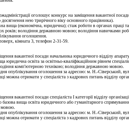
ошення.
ержадміністрації оголошує конкурс на заміщення вакантної посад
о досягнення нею трирічного віку основного працівника).
на вища (економічна, юридична); стаж роботи в органах праці та
ьох років; володіння державною мовою; володіння навичками роб
блікування оголошення.
оверх, кімната 3, телефон 2-31-59.
іщення вакантної посади начальника юридичного відділу апарату
а юридична освіта за освітньо-кваліфікаційним рівнем спеціаліст
володіння комп'ютерною технікою; володіння державною мовою.
ня опублікування оголошення за адресою: м. Н.-Сіверський, вул.
ці можна отримати у спеціаліста з кадрових питань відділу орган
ення вакантної посади спеціаліста І категорії відділу організац
 базова вища освіта юридичного або гуманітарного спрямування з
 мовою.
ня опублікування оголошення за адресою: м. Н.-Сіверський, вул.
ці можна отримати у спеціаліста з кадрових питань відділу орган