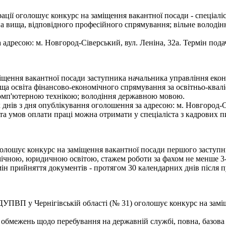
ії оголошує конкурс на заміщення вакантної посади - спеціаліс
на вища, відповідного професійного спрямування; вільне володі
 адресою: м. Новгород-Сіверський, вул. Леніна, 32а. Термін пода
іщення вакантної посади заступника начальника управління екон
а освіта фінансово-економічного спрямування за освітньо-кваліф
 комп'ютерною технікою; володіння державною мовою.
ів з дня опублікування оголошення за адресою: м. Новгород-Сіве
а умов оплати праці можна отримати у спеціаліста з кадрових пи
голошує конкурс на заміщення вакантної посади першого заступни
чною, юридичною освітою, стажем роботи за фахом не менше 3-
н прийняття документів - протягом 30 календарних днів після пу
УПВП у Чернігівській області (№ 31) оголошує конкурс на заміщ
 обмежень щодо перебування на державній службі, повна, базова 