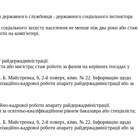
и державного службовця - державного соціального інспектора
 соціального захисту населення не менше ніж два роки або стаж
оти на комп'ютері.
 райдержадміністрації.
а або магістра; стаж роботи за фахом на керівних посадах у
 Б. Майстренка, 6, 2-й поверх, кімн. № 22. Інформацію щодо
ізаційно-кадрової роботи апарату райдержадміністрації або за
ійно-кадрової роботи апарату райдержадміністрації.
а освітньо-кваліфікаційним рівнем бакалавра або спеціаліста;
 Б. Майстренка, 6, 2-й поверх, кімн. № 22. Інформацію щодо
ізаційно-кадрової роботи апарату райдержадміністрації або за