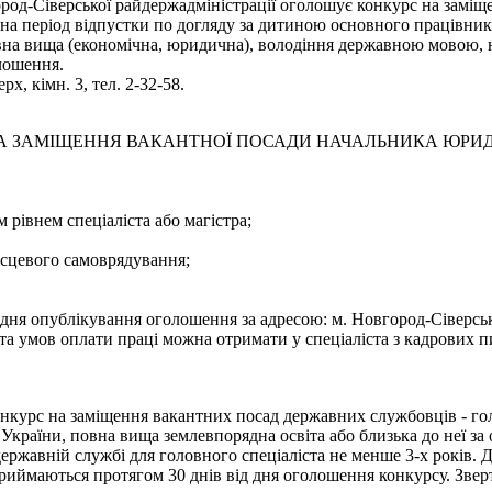
род-Сіверської райдержадміністрації оголошує конкурс на заміще
 на період відпустки по догляду за дитиною основного працівник
вна вища (економічна, юридична), володіння державною мовою, 
лошення.
х, кімн. 3, тел. 2-32-58.
 ЗАМІЩЕННЯ ВАКАНТНОЇ ПОСАДИ НАЧАЛЬНИКА ЮРИДИ
 рівнем спеціаліста або магістра;
місцевого самоврядування;
я опублікування оголошення за адресою: м. Новгород-Сіверський
а умов оплати праці можна отримати у спеціаліста з кадрових пи
курс на заміщення вакантних посад державних службовців - голо
країни, повна вища землевпорядна освіта або близька до неї за о
державній службі для головного спеціаліста не менше 3-х років. 
ймаються протягом 30 днів від дня оголошення конкурсу. Звертати