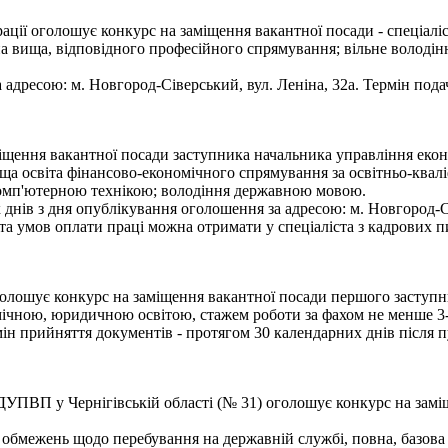
ії оголошує конкурс на заміщення вакантної посади - спеціаліс
на вища, відповідного професійного спрямування; вільне володі
 адресою: м. Новгород-Сіверський, вул. Леніна, 32а. Термін пода
іщення вакантної посади заступника начальника управління екон
а освіта фінансово-економічного спрямування за освітньо-кваліф
 комп'ютерною технікою; володіння державною мовою.
ів з дня опублікування оголошення за адресою: м. Новгород-Сіве
а умов оплати праці можна отримати у спеціаліста з кадрових пи
голошує конкурс на заміщення вакантної посади першого заступни
чною, юридичною освітою, стажем роботи за фахом не менше 3-
н прийняття документів - протягом 30 календарних днів після пу
УПВП у Чернігівській області (№ 31) оголошує конкурс на заміщ
 обмежень щодо перебування на державній службі, повна, базова 