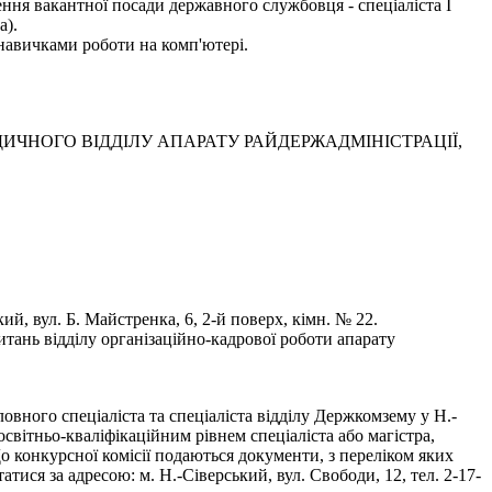
ння вакантної посади державного службовця - спеціаліста І
а).
навичками роботи на комп'ютері.
ЧНОГО ВІДДІЛУ АПАРАТУ РАЙДЕРЖАДМІНІСТРАЦІЇ,
, вул. Б. Майстренка, 6, 2-й поверх, кімн. № 22.
тань відділу організаційно-кадрової роботи апарату
вного спеціаліста та спеціаліста відділу Держкомзему у Н.-
світньо-кваліфікаційним рівнем спеціаліста або магістра,
До конкурсної комісії подаються документи, з переліком яких
ся за адресою: м. Н.-Сіверський, вул. Свободи, 12, тел. 2-17-