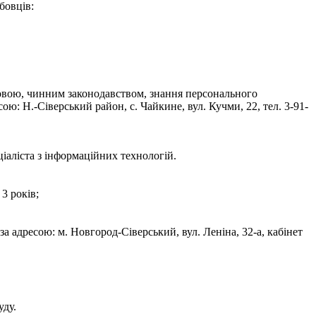
бовців:
мовою, чинним законодавством, знання персонального
ю: Н.-Сіверський район, с. Чайкине, вул. Кучми, 22, тел. 3-91-
іаліста з інформаційних технологій.
3 років;
а адресою: м. Новгород-Сіверський, вул. Леніна, 32-а, кабінет
уду.