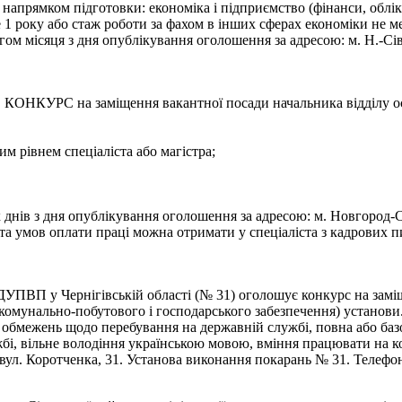
а напрямком підготовки: економіка і підприємство (фінанси, облік
е 1 року або стаж роботи за фахом в інших сферах економіки не 
м місяця з дня опублікування оголошення за адресою: м. Н.-Сів
на заміщення вакантної посади начальника відділу освіт
им рівнем спеціаліста або магістра;
ів з дня опублікування оголошення за адресою: м. Новгород-Сіве
а умов оплати праці можна отримати у спеціаліста з кадрових пи
ДУПВП у Чернігівській області (№ 31) оголошує конкурс на зам
ії комунально-побутового і господарського забезпечення) установи
 обмежень щодо перебування на державній службі, повна або базо
бі, вільне володіння українською мовою, вміння працювати на 
вул. Коротченка, 31. Установа виконання покарань № 31. Телефон 