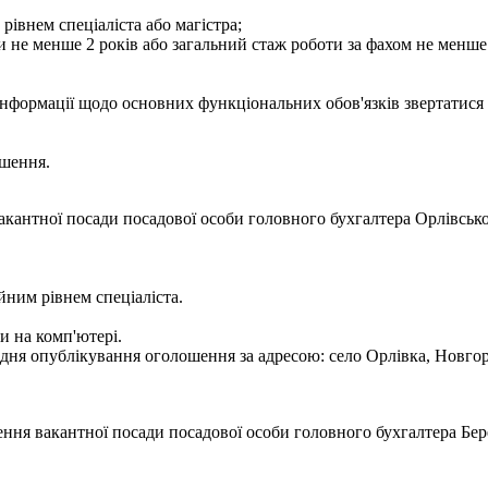
рівнем спеціаліста або магістра;
и не менше 2 років або загальний стаж роботи за фахом не менше 
інформації щодо основних функціональних обов'язків звертатися з
ошення.
кантної посади посадової особи головного бухгалтера Орлівської
йним рівнем спеціаліста.
и на комп'ютері.
ня опублікування оголошення за адресою: село Орлівка, Новгород
ння вакантної посади посадової особи головного бухгалтера Бере