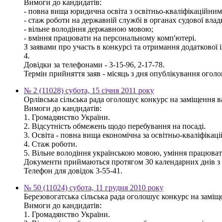
Вимоги до кандидатів:
- повна вища юридична освіта з освітньо-кваліфікаційним 
- стаж роботи на державній службі в органах судової влад
- вільне володіння державною мовою;
- вміння працювати на персональному комп'ютері.
З заявами про участь в конкурсі та отримання додаткової 
4.
Довідки за телефонами - 3-15-96, 2-17-78.
Термін прийняття заяв - місяць з дня опублікування огол
№ 2 (11028) субота, 15 січня 2011 року
Орлівська сільська рада оголошує конкурс на заміщення ва
Вимоги до кандидатів:
1. Громадянство України.
2. Відсутність обмежень щодо перебування на посаді.
3. Освіта - повна вища економічна за освітньо-кваліфікаці
4. Стаж роботи.
5. Вільне володіння українською мовою, уміння працюват
Документи приймаються протягом 30 календарних днів з д
Телефон для довідок 3-55-41.
№ 50 (11024) субота, 11 грудня 2010 року
Березовогатська сільська рада оголошує конкурс на заміще
Вимоги до кандидатів:
1. Громадянство України.