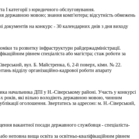
та І категорії з юридичного обслуговування.
ння державною мовою; знання комп'ютера; відсутність обмежень
чі документів на конкурс - 30 календарних днів з дня виходу
оміки та розвитку інфраструктури райдержадміністрації.
ікаційним рівнем спеціаліста або магістра; стаж роботи за
рський, вул. Б. Майстренка, 6, 2-й поверх, кімн. № 22.
тань відділу організаційно-кадрової роботи апарату
ка начальника ДПІ у Н.-Сіверському районі. Участь у конкурсі
х років, які вільно володіють державною мовою, чинним
блікації оголошення. Звертатись за адресою: м. Н.-Сіверський,
ення вакантної посади державного службовця - спеціаліста-
або неповна вища освіта за освітньо-кваліфікаційним рівнем