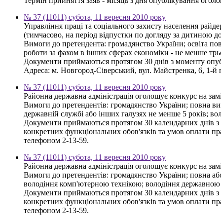
Термін прийняття заяв - місяць з дня опублікування огол
№ 37 (11011) субота, 11 вересня 2010 року
Управління праці та соціального захисту населення райд
(тимчасово, на період відпустки по догляду за дитиною д
Вимоги до претендента: громадянство України; освіта пов
роботи за фахом в інших сферах економіки - не менше тр
Документи приймаються протягом 30 днів з моменту опу
Адреса: м. Новгород-Сіверський, вул. Майстренка, 6, 1-й п
№ 37 (11011) субота, 11 вересня 2010 року
Районна державна адміністрація оголошує конкурс на зам
Вимоги до претендентів: громадянство України; повна вищ
державній службі або інших галузях не менше 5 років; 
Документи приймаються протягом 30 календарних днів з д
конкретних функціональних обов'язків та умов оплати пра
телефоном 2-13-59.
№ 37 (11011) субота, 11 вересня 2010 року
Районна державна адміністрація оголошує конкурс на заміщ
Вимоги до претендентів: громадянство України; повна або
володіння комп'ютерною технікою; володіння державною
Документи приймаються протягом 30 календарних днів з д
конкретних функціональних обов'язків та умов оплати пра
телефоном 2-13-59.