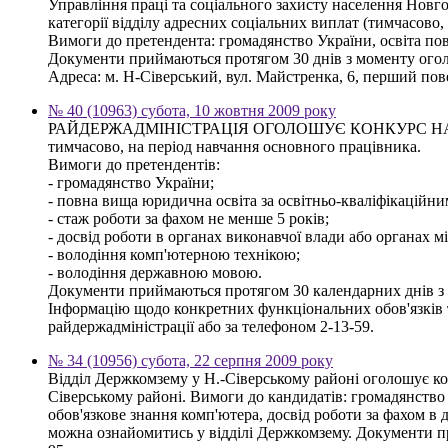
Управління праці та соціального захисту населення Новго
категорії відділу адресних соціальних виплат (тимчасово,
Вимоги до претендента: громадянство України, освіта по
Документи приймаються протягом 30 днів з моменту ого
Адреса: м. Н-Сіверський, вул. Майстренка, 6, перший повер
№ 40 (10963) субота, 10 жовтня 2009 року
РАЙДЕРЖАДМІНІСТРАЦІЯ ОГОЛОШУЄ КОНКУРС НА
тимчасово, на період навчання основного працівника.
Вимоги до претендентів:
- громадянство України;
- повна вища юридична освіта за освітньо-кваліфікаційним
- стаж роботи за фахом не менше 5 років;
- досвід роботи в органах виконавчої влади або органах 
- володіння комп'ютерною технікою;
- володіння державною мовою.
Документи приймаються протягом 30 календарних днів з дн
Інформацію щодо конкретних функціональних обов'язків т
райдержадміністрації або за телефоном 2-13-59.
№ 34 (10956) субота, 22 серпня 2009 року
Відділ Держкомзему у Н.-Сіверському районі оголошує кон
Сіверському районі. Вимоги до кандидатів: громадянство У
обов'язкове знання комп'ютера, досвід роботи за фахом в 
можна ознайомитись у відділі Держкомзему. Документи при