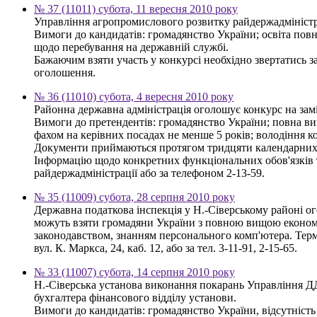
№ 37 (11011) субота, 11 вересня 2010 року
Управління агропромислового розвитку райдержадміністрац
Вимоги до кандидатів: громадянство України; освіта пов
щодо перебування на державній службі.
Бажаючим взяти участь у конкурсі необхідно звертатись за
оголошення.
№ 36 (11010) субота, 4 вересня 2010 року
Районна державна адміністрація оголошує конкурс на зам
Вимоги до претендентів: громадянство України; повна вищ
фахом на керівних посадах не менше 5 років; володіння
Документи приймаються протягом тридцяти календарних дн
Інформацію щодо конкретних функціональних обов'язків т
райдержадміністрації або за телефоном 2-13-59.
№ 35 (11009) субота, 28 серпня 2010 року
Державна податкова інспекція у Н.-Сіверському районі о
можуть взяти громадяни України з повною вищою економі
законодавством, знанням персонального комп'ютера. Термі
вул. К. Маркса, 24, каб. 12, або за тел. 3-11-91, 2-15-65.
№ 33 (11007) субота, 14 серпня 2010 року
Н.-Сіверська установа виконання покарань Управління ДД
бухгалтера фінансового відділу установи.
Вимоги до кандидатів: громадянство України, відсутність