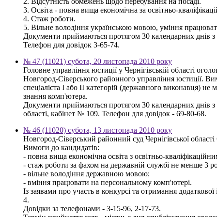
2. Відсутність обмежень щодо перебування на посаді.
3. Освіта - повна вища економічна за освітньо-кваліфікаці
4. Стаж роботи.
5. Вільне володіння українською мовою, уміння працюват
Документи приймаються протягом 30 календарних днів з д
Телефон для довідок 3-65-74.
№ 47 (11021) субота, 20 листопада 2010 року
Головне управління юстиції у Чернігівській області ого
Новгород-Сіверського районного управління юстиції. Вим
спеціаліста І або ІІ категорій (державного виконавця) н
знання комп'ютера.
Документи приймаються протягом 30 календарних днів з д
області, кабінет № 109. Телефон для довідок - 69-80-68.
№ 46 (11020) субота, 13 листопада 2010 року
Новгород-Сіверський районний суд Чернігівської о
Вимоги до кандидатів:
- повна вища економічна освіта з освітньо-кваліфікаційним
- стаж роботи за фахом на державній службі не менше 3 ро
- вільне володіння державною мовою;
- вміння працювати на персональному комп'ютері.
Із заявами про участь в конкурсі та отримання додаткової
4.
Довідки за телефонами - 3-15-96, 2-17-73.