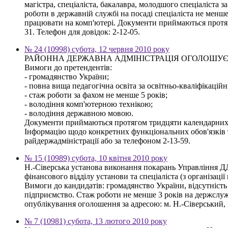
магістра, спеціаліста, бакалавра, молодшого спеціаліста з
роботи в державній службі на посаді спеціаліста не менш
працювати на комп'ютері. Документи приймаються протяго
31. Телефон для довідок: 2-12-05.
№ 24 (10998) субота, 12 червня 2010 року
РАЙОННА ДЕРЖАВНА АДМІНІСТРАЦІЯ ОГОЛОШУЄ КОНКУРС 
Вимоги до претендентів:
- громадянство України;
- повна вища педагогічна освіта за освітньо-кваліфікаційн
- стаж роботи за фахом не менше 5 років;
- володіння комп'ютерною технікою;
- володіння державною мовою.
Документи приймаються протягом тридцяти календарних дн
Інформацію щодо конкретних функціональних обов'язків т
райдержадміністрації або за телефоном 2-13-59.
№ 15 (10989) субота, 10 квітня 2010 року
Н.-Сіверська установа виконання покарань Управління Д
фінансового відділу установи та спеціаліста (з організац
Вимоги до кандидатів: громадянство України, відсутність
підприємство. Стаж роботи не менше 3 років на держслуж
опублікування оголошення за адресою: м. Н.-Сіверський, 
№ 7 (10981) субота, 13 лютого 2010 року