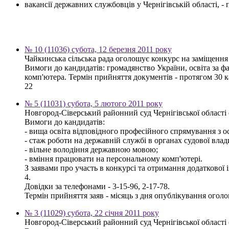
вакансії державних службовців у Чернігівській області, 
№ 10 (11036) субота, 12 березня 2011 року
Чайкинська сільська рада оголошує конкурс на заміщення 
Вимоги до кандидатів: громадянство України, освіта за 
комп'ютера. Термін прийняття документів - протягом 30 ка
22
№ 5 (11031) субота, 5 лютого 2011 року
Новгород-Сіверський районний суд Чернігівської області 
Вимоги до кандидатів:
- вища освіта відповідного професійного спрямування з ос
- стаж роботи на державній службі в органах судової влад
- вільне володіння державною мовою;
- вміння працювати на персональному комп'ютері.
З заявами про участь в конкурсі та отримання додаткової 
4.
Довідки за телефонами - 3-15-96, 2-17-78.
Термін прийняття заяв - місяць з дня опублікування огол
№ 3 (11029) субота, 22 січня 2011 року
Новгород-Сіверський районний суд Чернігівської області 