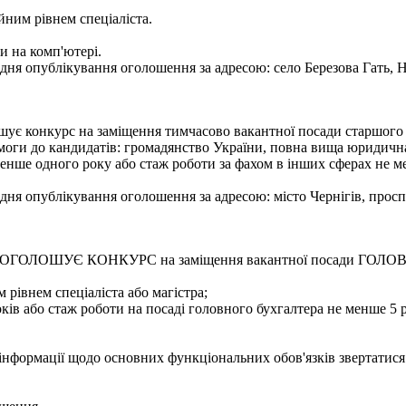
йним рівнем спеціаліста.
и на комп'ютері.
ня опублікування оголошення за адресою: село Березова Гать, Н
лошує конкурс на заміщення тимчасово вакантної посади старшог
оги до кандидатів: громадянство України, повна вища юридична 
е менше одного року або стаж роботи за фахом в інших сферах не
ня опублікування оголошення за адресою: місто Чернігів, проспе
бласті ОГОЛОШУЄ КОНКУРС на заміщення вакантної посади Г
 рівнем спеціаліста або магістра;
ків або стаж роботи на посаді головного бухгалтера не менше 5 р
 інформації щодо основних функціональних обов'язків звертатися 