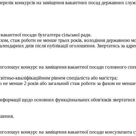
- перелік конкурсів на заміщення вакантних посад державних служ
вакантної посади бухгалтера сільської ради.
фахом, стаж роботи не менше трьох років, володіння державною 
лендарних днів після публікації оголошення. Звертатись за адресо
оголошує конкурс на заміщення вакантної посади головного спец
вітньо-кваліфікаційним рівнем спеціаліста або магістра;
и не менше 2 років або загальний стаж роботи за фахом не менше 
інформації щодо основних функціональних обов'язків звертатися з
ошення.
оголошує конкурс на заміщення вакантної посади консультанта с