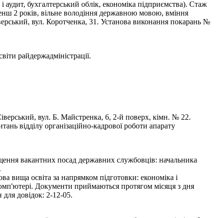
 і аудит, бухгалтерський облік, економіка підприємства). Стаж
менш 2 років, вільне володіння державною мовою, вміння
ерський, вул. Коротченка, 31. Установа виконання покарань №
и райдержадміністрації.
рський, вул. Б. Майстренка, 6, 2-й поверх, кімн. № 22.
тань відділу організаційно-кадрової роботи апарату
іщення вакантних посад державних службовців: начальника
.
ва вища освіта за напрямком підготовки: економіка і
комп'ютері. Документи приймаються протягом місяця з дня
для довідок: 2-12-05.