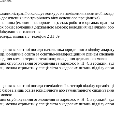
ошення.
ержадміністрації оголошує конкурс на заміщення вакантної посад
о досягнення нею трирічного віку основного працівника).
на вища (економічна, юридична); стаж роботи в органах праці та
ьох років; володіння державною мовою; володіння навичками роб
блікування оголошення.
оверх, кімната 3, телефон 2-31-59.
іщення вакантної посади начальника юридичного відділу апарату
а юридична освіта за освітньо-кваліфікаційним рівнем спеціаліст
володіння комп'ютерною технікою; володіння державною мовою.
ня опублікування оголошення за адресою: м. Н.-Сіверський, вул.
ці можна отримати у спеціаліста з кадрових питань відділу орган
ення вакантної посади спеціаліста І категорії відділу організац
 базова вища освіта юридичного або гуманітарного спрямування з
 мовою.
ня опублікування оголошення за адресою: м. Н.-Сіверський, вул.
ці можна отримати у спеціаліста з кадрових питань відділу орган