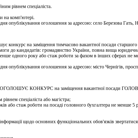
йним рівнем спеціаліста.
и на комп'ютері.
ня опублікування оголошення за адресою: село Березова Гать, Н
лошує конкурс на заміщення тимчасово вакантної посади старшог
оги до кандидатів: громадянство України, повна вища юридична 
е менше одного року або стаж роботи за фахом в інших сферах не
ня опублікування оголошення за адресою: місто Чернігів, проспе
бласті ОГОЛОШУЄ КОНКУРС на заміщення вакантної посади Г
 рівнем спеціаліста або магістра;
ків або стаж роботи на посаді головного бухгалтера не менше 5 р
 інформації щодо основних функціональних обов'язків звертатися 