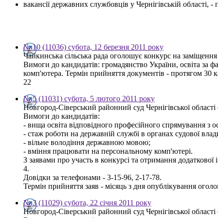
вакансії державних службовців у Чернігівській області, 
№ 10 (11036) субота, 12 березня 2011 року
Чайкинська сільська рада оголошує конкурс на заміщення 
Вимоги до кандидатів: громадянство України, освіта за 
комп'ютера. Термін прийняття документів - протягом 30 ка
22
№ 5 (11031) субота, 5 лютого 2011 року
Новгород-Сіверський районний суд Чернігівської області 
Вимоги до кандидатів:
- вища освіта відповідного професійного спрямування з ос
- стаж роботи на державній службі в органах судової влад
- вільне володіння державною мовою;
- вміння працювати на персональному комп'ютері.
З заявами про участь в конкурсі та отримання додаткової 
4.
Довідки за телефонами - 3-15-96, 2-17-78.
Термін прийняття заяв - місяць з дня опублікування огол
№ 3 (11029) субота, 22 січня 2011 року
Новгород-Сіверський районний суд Чернігівської області 