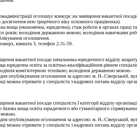
ошення.
ержадміністрації оголошує конкурс на заміщення вакантної посад
о досягнення нею трирічного віку основного працівника).
на вища (економічна, юридична); стаж роботи в органах праці та
ьох років; володіння державною мовою; володіння навичками роб
блікування оголошення.
оверх, кімната 3, телефон 2-31-59.
іщення вакантної посади начальника юридичного відділу апарату
а юридична освіта за освітньо-кваліфікаційним рівнем спеціаліст
володіння комп'ютерною технікою; володіння державною мовою.
ня опублікування оголошення за адресою: м. Н.-Сіверський, вул.
ці можна отримати у спеціаліста з кадрових питань відділу орган
ення вакантної посади спеціаліста І категорії відділу організац
 базова вища освіта юридичного або гуманітарного спрямування з
 мовою.
ня опублікування оголошення за адресою: м. Н.-Сіверський, вул.
ці можна отримати у спеціаліста з кадрових питань відділу орган