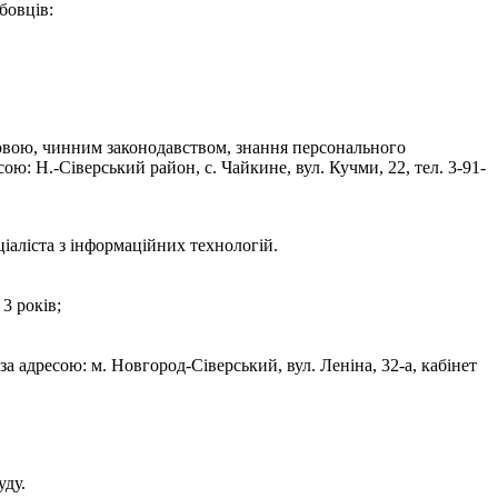
бовців:
мовою, чинним законодавством, знання персонального
ю: Н.-Сіверський район, с. Чайкине, вул. Кучми, 22, тел. 3-91-
іаліста з інформаційних технологій.
3 років;
а адресою: м. Новгород-Сіверський, вул. Леніна, 32-а, кабінет
уду.