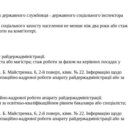
и державного службовця - державного соціального інспектора
 соціального захисту населення не менше ніж два роки або стаж
оти на комп'ютері.
 райдержадміністрації.
а або магістра; стаж роботи за фахом на керівних посадах у
 Б. Майстренка, 6, 2-й поверх, кімн. № 22. Інформацію щодо
ізаційно-кадрової роботи апарату райдержадміністрації або за
ійно-кадрової роботи апарату райдержадміністрації.
а освітньо-кваліфікаційним рівнем бакалавра або спеціаліста;
 Б. Майстренка, 6, 2-й поверх, кімн. № 22. Інформацію щодо
ізаційно-кадрової роботи апарату райдержадміністрації або за