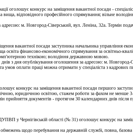
ії оголошує конкурс на заміщення вакантної посади - спеціаліс
на вища, відповідного професійного спрямування; вільне володі
 адресою: м. Новгород-Сіверський, вул. Леніна, 32а. Термін пода
іщення вакантної посади заступника начальника управління екон
а освіта фінансово-економічного спрямування за освітньо-кваліф
 комп'ютерною технікою; володіння державною мовою.
ів з дня опублікування оголошення за адресою: м. Новгород-Сіве
а умов оплати праці можна отримати у спеціаліста з кадрових пи
голошує конкурс на заміщення вакантної посади першого заступни
чною, юридичною освітою, стажем роботи за фахом не менше 3-
н прийняття документів - протягом 30 календарних днів після пу
УПВП у Чернігівській області (№ 31) оголошує конкурс на заміщ
 обмежень щодо перебування на державній службі, повна, базова 