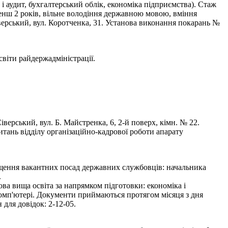
 і аудит, бухгалтерський облік, економіка підприємства). Стаж
менш 2 років, вільне володіння державною мовою, вміння
ерський, вул. Коротченка, 31. Установа виконання покарань №
и райдержадміністрації.
рський, вул. Б. Майстренка, 6, 2-й поверх, кімн. № 22.
тань відділу організаційно-кадрової роботи апарату
іщення вакантних посад державних службовців: начальника
.
ва вища освіта за напрямком підготовки: економіка і
комп'ютері. Документи приймаються протягом місяця з дня
для довідок: 2-12-05.