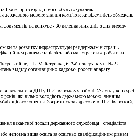
та І категорії з юридичного обслуговування.
ння державною мовою; знання комп'ютера; відсутність обмежень
чі документів на конкурс - 30 календарних днів з дня виходу
оміки та розвитку інфраструктури райдержадміністрації.
ікаційним рівнем спеціаліста або магістра; стаж роботи за
рський, вул. Б. Майстренка, 6, 2-й поверх, кімн. № 22.
тань відділу організаційно-кадрової роботи апарату
ка начальника ДПІ у Н.-Сіверському районі. Участь у конкурсі
х років, які вільно володіють державною мовою, чинним
блікації оголошення. Звертатись за адресою: м. Н.-Сіверський,
ення вакантної посади державного службовця - спеціаліста-
або неповна вища освіта за освітньо-кваліфікаційним рівнем