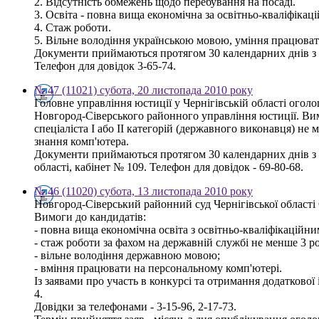
2. Відсутність обмежень щодо перебування на посаді.
3. Освіта - повна вища економічна за освітньо-кваліфікаці
4. Стаж роботи.
5. Вільне володіння українською мовою, уміння працюват
Документи приймаються протягом 30 календарних днів з д
Телефон для довідок 3-65-74.
№ 47 (11021) субота, 20 листопада 2010 року
Головне управління юстиції у Чернігівській області ого
Новгород-Сіверського районного управління юстиції. Вим
спеціаліста І або ІІ категорій (державного виконавця) н
знання комп'ютера.
Документи приймаються протягом 30 календарних днів з д
області, кабінет № 109. Телефон для довідок - 69-80-68.
№ 46 (11020) субота, 13 листопада 2010 року
Новгород-Сіверський районний суд Чернігівської о
Вимоги до кандидатів:
- повна вища економічна освіта з освітньо-кваліфікаційним
- стаж роботи за фахом на державній службі не менше 3 ро
- вільне володіння державною мовою;
- вміння працювати на персональному комп'ютері.
Із заявами про участь в конкурсі та отримання додаткової
4.
Довідки за телефонами - 3-15-96, 2-17-73.