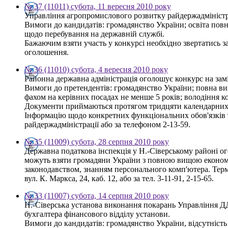
№ 37 (11011) субота, 11 вересня 2010 року
Управління агропромислового розвитку райдержадміністрац
Вимоги до кандидатів: громадянство України; освіта пов
щодо перебування на державній службі.
Бажаючим взяти участь у конкурсі необхідно звертатись за
оголошення.
№ 36 (11010) субота, 4 вересня 2010 року
Районна державна адміністрація оголошує конкурс на зам
Вимоги до претендентів: громадянство України; повна вищ
фахом на керівних посадах не менше 5 років; володіння
Документи приймаються протягом тридцяти календарних дн
Інформацію щодо конкретних функціональних обов'язків т
райдержадміністрації або за телефоном 2-13-59.
№ 35 (11009) субота, 28 серпня 2010 року
Державна податкова інспекція у Н.-Сіверському районі о
можуть взяти громадяни України з повною вищою економі
законодавством, знанням персонального комп'ютера. Термі
вул. К. Маркса, 24, каб. 12, або за тел. 3-11-91, 2-15-65.
№ 33 (11007) субота, 14 серпня 2010 року
Н.-Сіверська установа виконання покарань Управління ДД
бухгалтера фінансового відділу установи.
Вимоги до кандидатів: громадянство України, відсутність