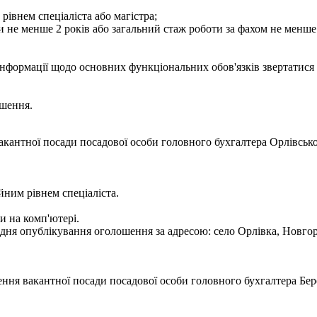
рівнем спеціаліста або магістра;
и не менше 2 років або загальний стаж роботи за фахом не менше 
інформації щодо основних функціональних обов'язків звертатися з
ошення.
кантної посади посадової особи головного бухгалтера Орлівської
йним рівнем спеціаліста.
и на комп'ютері.
ня опублікування оголошення за адресою: село Орлівка, Новгород
ння вакантної посади посадової особи головного бухгалтера Бере