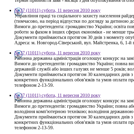
Термін прийняття заяв - місяць з дня опублікування огол
№ 37 (11011) субота, 11 вересня 2010 року
Управління праці та соціального захисту населення райд
(тимчасово, на період відпустки по догляду за дитиною д
Вимоги до претендента: громадянство України; освіта пов
роботи за фахом в інших сферах економіки - не менше тр
Документи приймаються протягом 30 днів з моменту опу
Адреса: м. Новгород-Сіверський, вул. Майстренка, 6, 1-й п
№ 37 (11011) субота, 11 вересня 2010 року
Районна державна адміністрація оголошує конкурс на зам
Вимоги до претендентів: громадянство України; повна вищ
державній службі або інших галузях не менше 5 років; 
Документи приймаються протягом 30 календарних днів з д
конкретних функціональних обов'язків та умов оплати пра
телефоном 2-13-59.
№ 37 (11011) субота, 11 вересня 2010 року
Районна державна адміністрація оголошує конкурс на заміщ
Вимоги до претендентів: громадянство України; повна або
володіння комп'ютерною технікою; володіння державною
Документи приймаються протягом 30 календарних днів з д
конкретних функціональних обов'язків та умов оплати пра
телефоном 2-13-59.