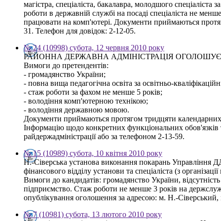
магістра, спеціаліста, бакалавра, молодшого спеціаліста з
роботи в державній службі на посаді спеціаліста не менш
працювати на комп'ютері. Документи приймаються протяго
31. Телефон для довідок: 2-12-05.
№ 24 (10998) субота, 12 червня 2010 року
РАЙОННА ДЕРЖАВНА АДМІНІСТРАЦІЯ ОГОЛОШУЄ КОНКУРС 
Вимоги до претендентів:
- громадянство України;
- повна вища педагогічна освіта за освітньо-кваліфікаційн
- стаж роботи за фахом не менше 5 років;
- володіння комп'ютерною технікою;
- володіння державною мовою.
Документи приймаються протягом тридцяти календарних дн
Інформацію щодо конкретних функціональних обов'язків т
райдержадміністрації або за телефоном 2-13-59.
№ 15 (10989) субота, 10 квітня 2010 року
Н.-Сіверська установа виконання покарань Управління Д
фінансового відділу установи та спеціаліста (з організац
Вимоги до кандидатів: громадянство України, відсутність
підприємство. Стаж роботи не менше 3 років на держслуж
опублікування оголошення за адресою: м. Н.-Сіверський, 
№ 7 (10981) субота, 13 лютого 2010 року