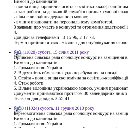
Вимоги до кандидатів:
- повна вища юридична освіта з освітньо-кваліфікаційним 
- стаж роботи на державній службі в органах судової влад
- вільне володіння державною мовою;
- вміння працювати на персональному комп'ютері.
З заявами про участь в конкурсі та отримання додаткової 
4.
Довідки за телефонами - 3-15-96, 2-17-78.
Термін прийняття заяв - місяць з дня опублікування огол
№ 2 (11028) субота, 15 січня 2011 року
Орлівська сільська рада оголошує конкурс на заміщення ва
Вимоги до кандидатів:
1. Громадянство України.
2. Відсутність обмежень щодо перебування на посаді.
3. Освіта - повна вища економічна за освітньо-кваліфікаці
4. Стаж роботи.
5. Вільне володіння українською мовою, уміння працюват
Документи приймаються протягом 30 календарних днів з д
Телефон для довідок 3-55-41.
№ 50 (11024) субота, 11 грудня 2010 року
Березовогатська сільська рада оголошує конкурс на заміще
Вимоги до кандидатів:
1. Громадянство України.