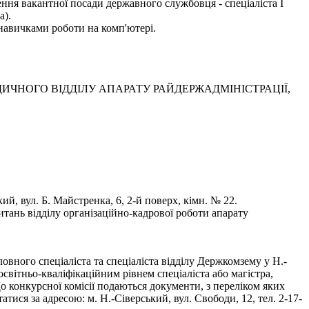
ння вакантної посади державного службовця - спеціаліста І
а).
навичками роботи на комп'ютері.
ЧНОГО ВІДДІЛУ АПАРАТУ РАЙДЕРЖАДМІНІСТРАЦІЇ,
, вул. Б. Майстренка, 6, 2-й поверх, кімн. № 22.
тань відділу організаційно-кадрової роботи апарату
вного спеціаліста та спеціаліста відділу Держкомзему у Н.-
світньо-кваліфікаційним рівнем спеціаліста або магістра,
До конкурсної комісії подаються документи, з переліком яких
ся за адресою: м. Н.-Сіверський, вул. Свободи, 12, тел. 2-17-