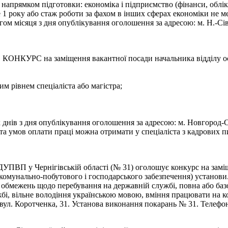
а напрямком підготовки: економіка і підприємство (фінанси, облік
е 1 року або стаж роботи за фахом в інших сферах економіки не 
м місяця з дня опублікування оголошення за адресою: м. Н.-Сів
на заміщення вакантної посади начальника відділу освіт
им рівнем спеціаліста або магістра;
ів з дня опублікування оголошення за адресою: м. Новгород-Сіве
а умов оплати праці можна отримати у спеціаліста з кадрових пи
ДУПВП у Чернігівській області (№ 31) оголошує конкурс на зам
ії комунально-побутового і господарського забезпечення) установи
 обмежень щодо перебування на державній службі, повна або базо
бі, вільне володіння українською мовою, вміння працювати на 
вул. Коротченка, 31. Установа виконання покарань № 31. Телефон 