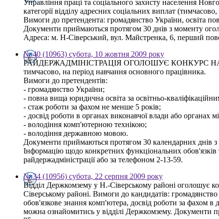
Управління праці та соціального захисту населення Новго
категорії відділу адресних соціальних виплат (тимчасово,
Вимоги до претендента: громадянство України, освіта по
Документи приймаються протягом 30 днів з моменту ого
Адреса: м. Н-Сіверський, вул. Майстренка, 6, перший повер
№ 40 (10963) субота, 10 жовтня 2009 року
РАЙДЕРЖАДМІНІСТРАЦІЯ ОГОЛОШУЄ КОНКУРС НА
тимчасово, на період навчання основного працівника.
Вимоги до претендентів:
- громадянство України;
- повна вища юридична освіта за освітньо-кваліфікаційним
- стаж роботи за фахом не менше 5 років;
- досвід роботи в органах виконавчої влади або органах 
- володіння комп'ютерною технікою;
- володіння державною мовою.
Документи приймаються протягом 30 календарних днів з дн
Інформацію щодо конкретних функціональних обов'язків т
райдержадміністрації або за телефоном 2-13-59.
№ 34 (10956) субота, 22 серпня 2009 року
Відділ Держкомзему у Н.-Сіверському районі оголошує кон
Сіверському районі. Вимоги до кандидатів: громадянство У
обов'язкове знання комп'ютера, досвід роботи за фахом в 
можна ознайомитись у відділі Держкомзему. Документи при