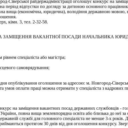
род-Сіверської райдержадміністрації оголошує конкурс на заміще
 на період відпустки по догляду за дитиною основного працівник
вна вища (економічна, юридична), володіння державною мовою, 
лошення.
х, кімн. 3, тел. 2-32-58.
 ЗАМІЩЕННЯ ВАКАНТНОЇ ПОСАДИ НАЧАЛЬНИКА ЮРИДИ
 рівнем спеціаліста або магістра;
місцевого самоврядування;
я опублікування оголошення за адресою: м. Новгород-Сіверський
а умов оплати праці можна отримати у спеціаліста з кадрових пи
курс на заміщення вакантних посад державних службовців - голо
країни, повна вища землевпорядна освіта або близька до неї за о
державній службі для головного спеціаліста не менше 3-х років. 
ймаються протягом 30 днів від дня оголошення конкурсу. Звертати