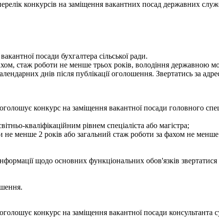
- перелік конкурсів на заміщення вакантних посад державних служ
вакантної посади бухгалтера сільської ради.
фахом, стаж роботи не менше трьох років, володіння державною 
лендарних днів після публікації оголошення. Звертатись за адресо
оголошує конкурс на заміщення вакантної посади головного спец
вітньо-кваліфікаційним рівнем спеціаліста або магістра;
и не менше 2 років або загальний стаж роботи за фахом не менше 
інформації щодо основних функціональних обов'язків звертатися з
ошення.
оголошує конкурс на заміщення вакантної посади консультанта с