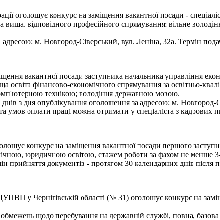
ії оголошує конкурс на заміщення вакантної посади - спеціаліс
на вища, відповідного професійного спрямування; вільне володі
 адресою: м. Новгород-Сіверський, вул. Леніна, 32а. Термін пода
іщення вакантної посади заступника начальника управління екон
а освіта фінансово-економічного спрямування за освітньо-кваліф
 комп'ютерною технікою; володіння державною мовою.
ів з дня опублікування оголошення за адресою: м. Новгород-Сіве
а умов оплати праці можна отримати у спеціаліста з кадрових пи
голошує конкурс на заміщення вакантної посади першого заступни
чною, юридичною освітою, стажем роботи за фахом не менше 3-
н прийняття документів - протягом 30 календарних днів після пу
УПВП у Чернігівській області (№ 31) оголошує конкурс на заміщ
 обмежень щодо перебування на державній службі, повна, базова 