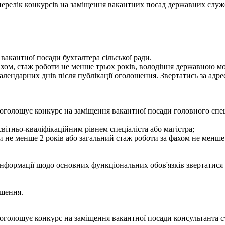
- перелік конкурсів на заміщення вакантних посад державних служ
вакантної посади бухгалтера сільської ради.
фахом, стаж роботи не менше трьох років, володіння державною 
лендарних днів після публікації оголошення. Звертатись за адресо
оголошує конкурс на заміщення вакантної посади головного спец
вітньо-кваліфікаційним рівнем спеціаліста або магістра;
и не менше 2 років або загальний стаж роботи за фахом не менше 
інформації щодо основних функціональних обов'язків звертатися з
ошення.
оголошує конкурс на заміщення вакантної посади консультанта с