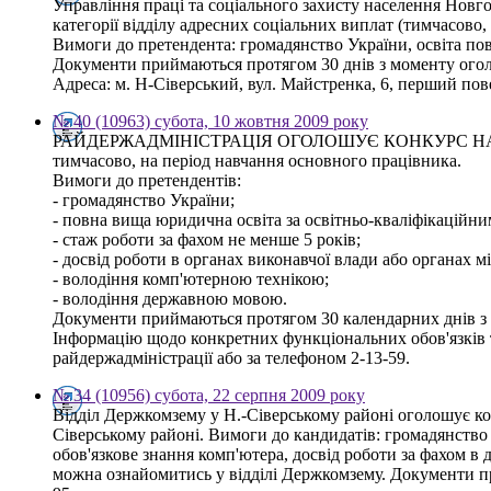
Управління праці та соціального захисту населення Новго
категорії відділу адресних соціальних виплат (тимчасово,
Вимоги до претендента: громадянство України, освіта по
Документи приймаються протягом 30 днів з моменту ого
Адреса: м. Н-Сіверський, вул. Майстренка, 6, перший повер
№ 40 (10963) субота, 10 жовтня 2009 року
РАЙДЕРЖАДМІНІСТРАЦІЯ ОГОЛОШУЄ КОНКУРС НА
тимчасово, на період навчання основного працівника.
Вимоги до претендентів:
- громадянство України;
- повна вища юридична освіта за освітньо-кваліфікаційним
- стаж роботи за фахом не менше 5 років;
- досвід роботи в органах виконавчої влади або органах 
- володіння комп'ютерною технікою;
- володіння державною мовою.
Документи приймаються протягом 30 календарних днів з дн
Інформацію щодо конкретних функціональних обов'язків т
райдержадміністрації або за телефоном 2-13-59.
№ 34 (10956) субота, 22 серпня 2009 року
Відділ Держкомзему у Н.-Сіверському районі оголошує кон
Сіверському районі. Вимоги до кандидатів: громадянство У
обов'язкове знання комп'ютера, досвід роботи за фахом в 
можна ознайомитись у відділі Держкомзему. Документи при