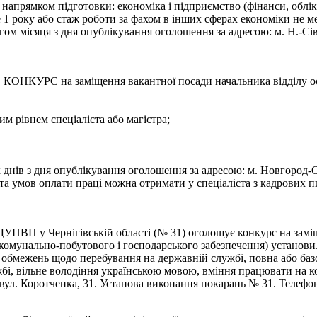
а напрямком підготовки: економіка і підприємство (фінанси, облік
е 1 року або стаж роботи за фахом в інших сферах економіки не 
м місяця з дня опублікування оголошення за адресою: м. Н.-Сів
на заміщення вакантної посади начальника відділу освіт
им рівнем спеціаліста або магістра;
ів з дня опублікування оголошення за адресою: м. Новгород-Сіве
а умов оплати праці можна отримати у спеціаліста з кадрових пи
ДУПВП у Чернігівській області (№ 31) оголошує конкурс на зам
ії комунально-побутового і господарського забезпечення) установи
 обмежень щодо перебування на державній службі, повна або базо
бі, вільне володіння українською мовою, вміння працювати на 
вул. Коротченка, 31. Установа виконання покарань № 31. Телефон 