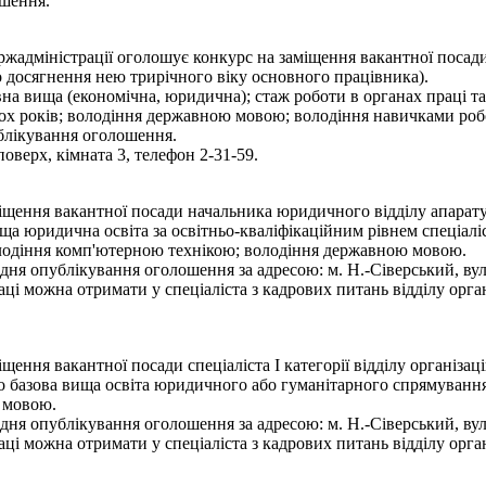
ошення.
ержадміністрації оголошує конкурс на заміщення вакантної посад
о досягнення нею трирічного віку основного працівника).
на вища (економічна, юридична); стаж роботи в органах праці та
ьох років; володіння державною мовою; володіння навичками роб
блікування оголошення.
оверх, кімната 3, телефон 2-31-59.
іщення вакантної посади начальника юридичного відділу апарату
а юридична освіта за освітньо-кваліфікаційним рівнем спеціаліст
володіння комп'ютерною технікою; володіння державною мовою.
ня опублікування оголошення за адресою: м. Н.-Сіверський, вул.
ці можна отримати у спеціаліста з кадрових питань відділу орган
ення вакантної посади спеціаліста І категорії відділу організац
 базова вища освіта юридичного або гуманітарного спрямування з
 мовою.
ня опублікування оголошення за адресою: м. Н.-Сіверський, вул.
ці можна отримати у спеціаліста з кадрових питань відділу орган