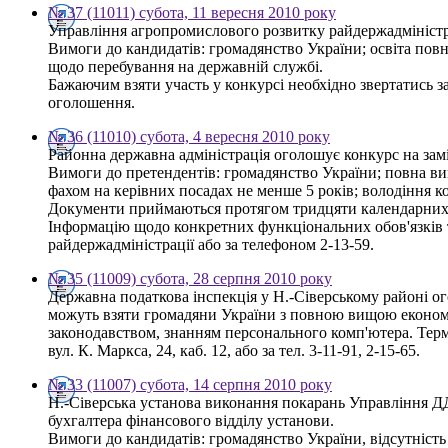
№ 37 (11011) субота, 11 вересня 2010 року
Управління агропромислового розвитку райдержадміністрац
Вимоги до кандидатів: громадянство України; освіта пов
щодо перебування на державній службі.
Бажаючим взяти участь у конкурсі необхідно звертатись за
оголошення.
№ 36 (11010) субота, 4 вересня 2010 року
Районна державна адміністрація оголошує конкурс на зам
Вимоги до претендентів: громадянство України; повна вищ
фахом на керівних посадах не менше 5 років; володіння
Документи приймаються протягом тридцяти календарних дн
Інформацію щодо конкретних функціональних обов'язків т
райдержадміністрації або за телефоном 2-13-59.
№ 35 (11009) субота, 28 серпня 2010 року
Державна податкова інспекція у Н.-Сіверському районі о
можуть взяти громадяни України з повною вищою економі
законодавством, знанням персонального комп'ютера. Термі
вул. К. Маркса, 24, каб. 12, або за тел. 3-11-91, 2-15-65.
№ 33 (11007) субота, 14 серпня 2010 року
Н.-Сіверська установа виконання покарань Управління ДД
бухгалтера фінансового відділу установи.
Вимоги до кандидатів: громадянство України, відсутність