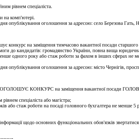
йним рівнем спеціаліста.
и на комп'ютері.
ня опублікування оголошення за адресою: село Березова Гать, Н
лошує конкурс на заміщення тимчасово вакантної посади старшог
оги до кандидатів: громадянство України, повна вища юридична 
е менше одного року або стаж роботи за фахом в інших сферах не
ня опублікування оголошення за адресою: місто Чернігів, проспе
бласті ОГОЛОШУЄ КОНКУРС на заміщення вакантної посади Г
 рівнем спеціаліста або магістра;
ків або стаж роботи на посаді головного бухгалтера не менше 5 р
 інформації щодо основних функціональних обов'язків звертатися 