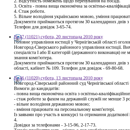
2. Відсутність обмежень щодо перебування на посаді.
3. Освіта - повна вища економічна за освітньо-кваліфікаці
4. Стаж роботи.
5. Вільне володіння українською мовою, уміння працюват
Документи приймаються протягом 30 календарних днів з д
Телефон для довідок 3-65-74.
№ 47 (11021) субота, 20 листопада 2010 року
Головне управління юстиції у Чернігівській області ого
Новгород-Сіверського районного управління юстиції. Вим
спеціаліста І або ІІ категорій (державного виконавця) н
знання комп'ютера.
Документи приймаються протягом 30 календарних днів з д
області, кабінет № 109. Телефон для довідок - 69-80-68.
№ 46 (11020) субота, 13 листопада 2010 року
Новгород-Сіверський районний суд Чернігівської о
Вимоги до кандидатів:
- повна вища економічна освіта з освітньо-кваліфікаційним
- стаж роботи за фахом на державній службі не менше 3 ро
- вільне володіння державною мовою;
- вміння працювати на персональному комп'ютері.
Із заявами про участь в конкурсі та отримання додаткової
4.
Довідки за телефонами - 3-15-96, 2-17-73.