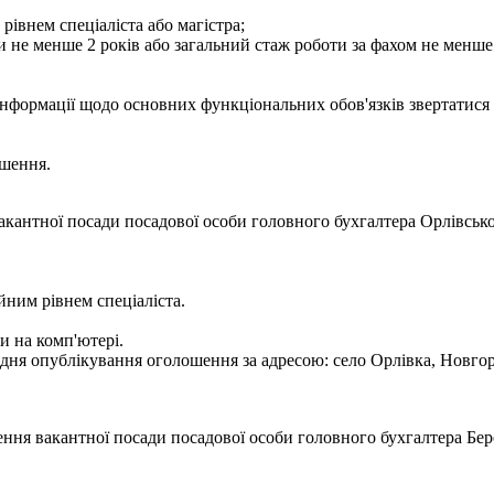
рівнем спеціаліста або магістра;
и не менше 2 років або загальний стаж роботи за фахом не менше 
інформації щодо основних функціональних обов'язків звертатися з
ошення.
кантної посади посадової особи головного бухгалтера Орлівської
йним рівнем спеціаліста.
и на комп'ютері.
ня опублікування оголошення за адресою: село Орлівка, Новгород
ння вакантної посади посадової особи головного бухгалтера Бере