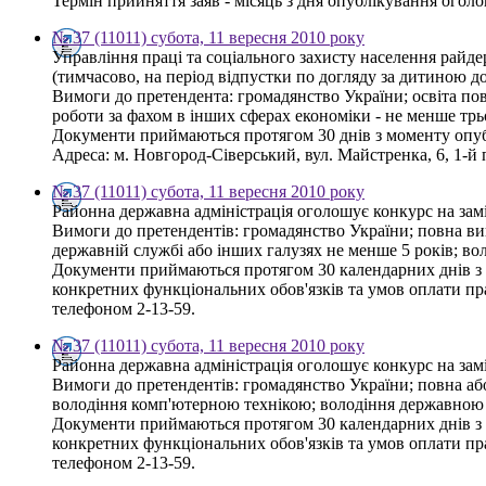
Термін прийняття заяв - місяць з дня опублікування огол
№ 37 (11011) субота, 11 вересня 2010 року
Управління праці та соціального захисту населення райд
(тимчасово, на період відпустки по догляду за дитиною д
Вимоги до претендента: громадянство України; освіта пов
роботи за фахом в інших сферах економіки - не менше тр
Документи приймаються протягом 30 днів з моменту опу
Адреса: м. Новгород-Сіверський, вул. Майстренка, 6, 1-й п
№ 37 (11011) субота, 11 вересня 2010 року
Районна державна адміністрація оголошує конкурс на зам
Вимоги до претендентів: громадянство України; повна вищ
державній службі або інших галузях не менше 5 років; 
Документи приймаються протягом 30 календарних днів з д
конкретних функціональних обов'язків та умов оплати пра
телефоном 2-13-59.
№ 37 (11011) субота, 11 вересня 2010 року
Районна державна адміністрація оголошує конкурс на заміщ
Вимоги до претендентів: громадянство України; повна або
володіння комп'ютерною технікою; володіння державною
Документи приймаються протягом 30 календарних днів з д
конкретних функціональних обов'язків та умов оплати пра
телефоном 2-13-59.