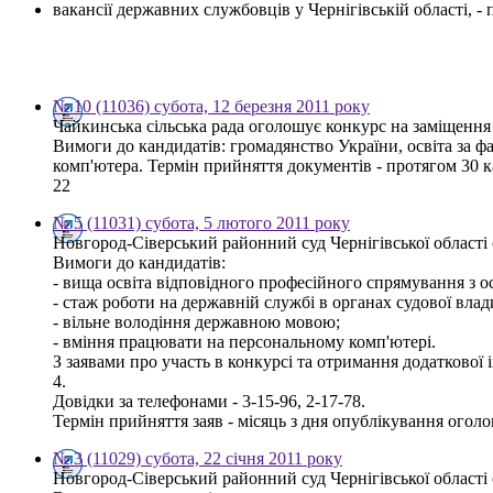
вакансії державних службовців у Чернігівській області, 
№ 10 (11036) субота, 12 березня 2011 року
Чайкинська сільська рада оголошує конкурс на заміщення 
Вимоги до кандидатів: громадянство України, освіта за 
комп'ютера. Термін прийняття документів - протягом 30 ка
22
№ 5 (11031) субота, 5 лютого 2011 року
Новгород-Сіверський районний суд Чернігівської області 
Вимоги до кандидатів:
- вища освіта відповідного професійного спрямування з ос
- стаж роботи на державній службі в органах судової влад
- вільне володіння державною мовою;
- вміння працювати на персональному комп'ютері.
З заявами про участь в конкурсі та отримання додаткової 
4.
Довідки за телефонами - 3-15-96, 2-17-78.
Термін прийняття заяв - місяць з дня опублікування огол
№ 3 (11029) субота, 22 січня 2011 року
Новгород-Сіверський районний суд Чернігівської області 