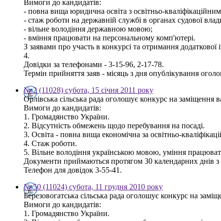
Вимоги до кандидатів:
- повна вища юридична освіта з освітньо-кваліфікаційним 
- стаж роботи на державній службі в органах судової влад
- вільне володіння державною мовою;
- вміння працювати на персональному комп'ютері.
З заявами про участь в конкурсі та отримання додаткової 
4.
Довідки за телефонами - 3-15-96, 2-17-78.
Термін прийняття заяв - місяць з дня опублікування огол
№ 2 (11028) субота, 15 січня 2011 року
Орлівська сільська рада оголошує конкурс на заміщення ва
Вимоги до кандидатів:
1. Громадянство України.
2. Відсутність обмежень щодо перебування на посаді.
3. Освіта - повна вища економічна за освітньо-кваліфікаці
4. Стаж роботи.
5. Вільне володіння українською мовою, уміння працюват
Документи приймаються протягом 30 календарних днів з д
Телефон для довідок 3-55-41.
№ 50 (11024) субота, 11 грудня 2010 року
Березовогатська сільська рада оголошує конкурс на заміще
Вимоги до кандидатів:
1. Громадянство України.