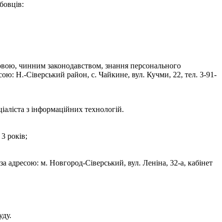
бовців:
мовою, чинним законодавством, знання персонального
ю: Н.-Сіверський район, с. Чайкине, вул. Кучми, 22, тел. 3-91-
іаліста з інформаційних технологій.
3 років;
а адресою: м. Новгород-Сіверський, вул. Леніна, 32-а, кабінет
уду.