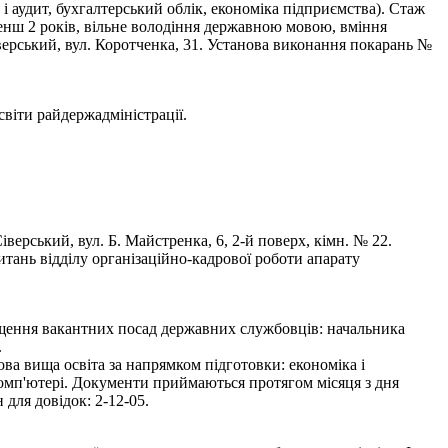
 і аудит, бухгалтерський облік, економіка підприємства). Стаж
менш 2 років, вільне володіння державною мовою, вміння
ерський, вул. Коротченка, 31. Установа виконання покарань №
и райдержадміністрації.
рський, вул. Б. Майстренка, 6, 2-й поверх, кімн. № 22.
тань відділу організаційно-кадрової роботи апарату
іщення вакантних посад державних службовців: начальника
.
ва вища освіта за напрямком підготовки: економіка і
комп'ютері. Документи приймаються протягом місяця з дня
для довідок: 2-12-05.