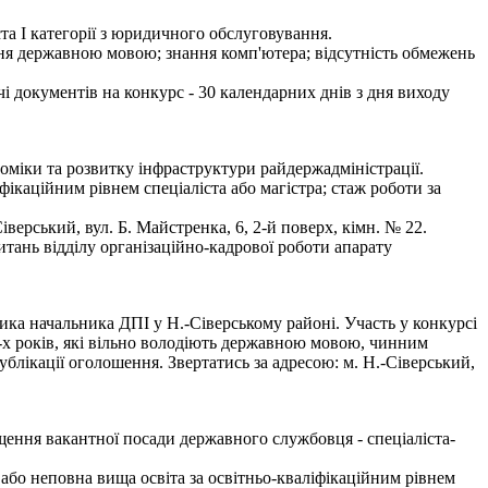
та І категорії з юридичного обслуговування.
ння державною мовою; знання комп'ютера; відсутність обмежень
чі документів на конкурс - 30 календарних днів з дня виходу
оміки та розвитку інфраструктури райдержадміністрації.
ікаційним рівнем спеціаліста або магістра; стаж роботи за
рський, вул. Б. Майстренка, 6, 2-й поверх, кімн. № 22.
тань відділу організаційно-кадрової роботи апарату
ка начальника ДПІ у Н.-Сіверському районі. Участь у конкурсі
х років, які вільно володіють державною мовою, чинним
блікації оголошення. Звертатись за адресою: м. Н.-Сіверський,
ення вакантної посади державного службовця - спеціаліста-
або неповна вища освіта за освітньо-кваліфікаційним рівнем