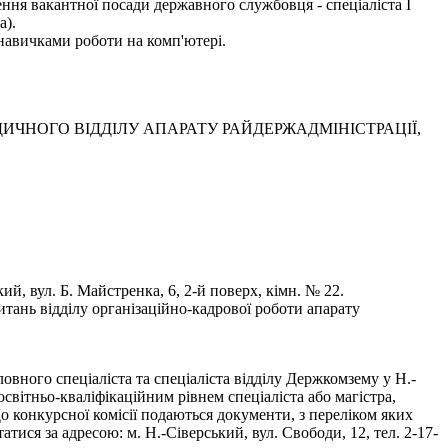
ння вакантної посади державного службовця - спеціаліста І
а).
навичками роботи на комп'ютері.
ЧНОГО ВІДДІЛУ АПАРАТУ РАЙДЕРЖАДМІНІСТРАЦІЇ,
, вул. Б. Майстренка, 6, 2-й поверх, кімн. № 22.
тань відділу організаційно-кадрової роботи апарату
вного спеціаліста та спеціаліста відділу Держкомзему у Н.-
світньо-кваліфікаційним рівнем спеціаліста або магістра,
До конкурсної комісії подаються документи, з переліком яких
ся за адресою: м. Н.-Сіверський, вул. Свободи, 12, тел. 2-17-