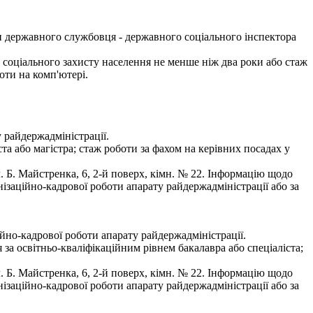
и державного службовця - державного соціального інспектора
 соціального захисту населення не менше ніж два роки або стаж
оти на комп'ютері.
 райдержадміністрації.
а або магістра; стаж роботи за фахом на керівних посадах у
 Б. Майстренка, 6, 2-й поверх, кімн. № 22. Інформацію щодо
ізаційно-кадрової роботи апарату райдержадміністрації або за
ійно-кадрової роботи апарату райдержадміністрації.
а освітньо-кваліфікаційним рівнем бакалавра або спеціаліста;
 Б. Майстренка, 6, 2-й поверх, кімн. № 22. Інформацію щодо
ізаційно-кадрової роботи апарату райдержадміністрації або за