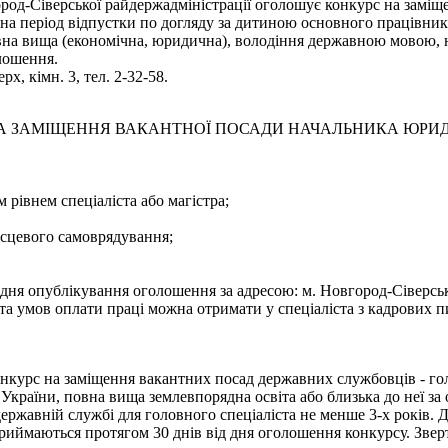
род-Сіверської райдержадміністрації оголошує конкурс на заміще
 на період відпустки по догляду за дитиною основного працівник
вна вища (економічна, юридична), володіння державною мовою, 
лошення.
х, кімн. 3, тел. 2-32-58.
 ЗАМІЩЕННЯ ВАКАНТНОЇ ПОСАДИ НАЧАЛЬНИКА ЮРИДИ
 рівнем спеціаліста або магістра;
місцевого самоврядування;
я опублікування оголошення за адресою: м. Новгород-Сіверський
а умов оплати праці можна отримати у спеціаліста з кадрових пи
курс на заміщення вакантних посад державних службовців - голо
країни, повна вища землевпорядна освіта або близька до неї за о
державній службі для головного спеціаліста не менше 3-х років. 
ймаються протягом 30 днів від дня оголошення конкурсу. Звертати