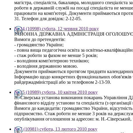
магістра, спеціаліста, бакалавра, молодшого спеціаліста з
роботи в державній службі на посаді спеціаліста не менш
працювати на комп'ютері. Документи приймаються протяго
31. Телефон для довідок: 2-12-05.
№ 24 (10998) субота, 12 червня 2010 року
РАЙОННА ДЕРЖАВНА АДМІНІСТРАЦІЯ ОГОЛОШУЄ КОНКУРС 
Вимоги до претендентів:
- громадянство України;
- повна вища педагогічна освіта за освітньо-кваліфікаційн
- стаж роботи за фахом не менше 5 років;
- володіння комп'ютерною технікою;
- володіння державною мовою.
Документи приймаються протягом тридцяти календарних дн
Інформацію щодо конкретних функціональних обов'язків т
райдержадміністрації або за телефоном 2-13-59.
№ 15 (10989) субота, 10 квітня 2010 року
Н.-Сіверська установа виконання покарань Управління Д
фінансового відділу установи та спеціаліста (з організац
Вимоги до кандидатів: громадянство України, відсутність
підприємство. Стаж роботи не менше 3 років на держслуж
опублікування оголошення за адресою: м. Н.-Сіверський, 
№ 7 (10981) субота, 13 лютого 2010 року