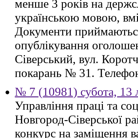
менше 3 років на держс
українською мовою, вмі
Документи приймаються
опублікування оголошен
Сіверський, вул. Корот
покарань № 31. Телефон
№ 7 (10981) субота, 13
Управління праці та со
Новгород-Сіверської ра
конкурс на заміщення в