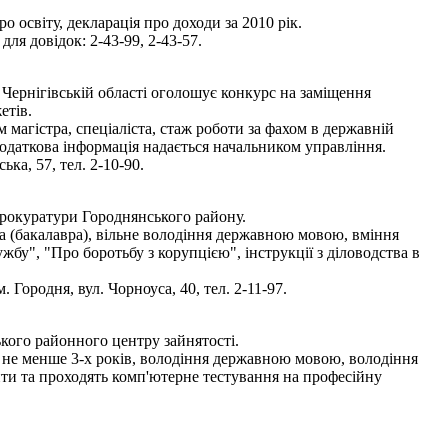
 освіту, декларація про доходи за 2010 рік.
ля довідок: 2-43-99, 2-43-57.
Чернігівській області оголошує конкурс на заміщення
етів.
магістра, спеціаліста, стаж роботи за фахом в державній
одаткова інформація надається начальником управління.
ка, 57, тел. 2-10-90.
прокуратури Городнянського району.
та (бакалавра), вільне володіння державною мовою, вміння
у", "Про боротьбу з корупцією", інструкції з діловодства в
Городня, вул. Чорноуса, 40, тел. 2-11-97.
кого районного центру зайнятості.
ом не менше 3-х років, володіння державною мовою, володіння
ти та проходять комп'ютерне тестування на професійну