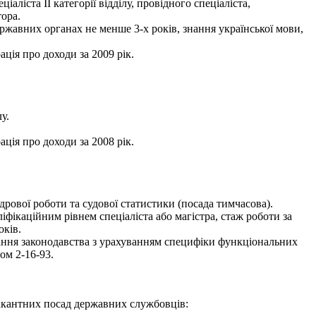
іста ІІ категорії відділу, провідного спеціаліста,
тора.
ржавних органах не менше 3-х років, знання української мови,
ація про доходи за 2009 рік.
у.
ація про доходи за 2008 рік.
ової роботи та судової статистики (посада тимчасова).
іфікаційним рівнем спеціаліста або магістра, стаж роботи за
оків.
нання законодавства з урахуванням специфіки функціональних
ом 2-16-93.
вакантних посад державних службовців: