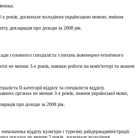
івника;
-х років, досконале володіння українською мовою, вміння
ту, декларація про доходи за 2008 рік.
ади головного спеціаліста з питань інженерно-технічного
боти не менше 3-х років, навики роботи на комп'ютері та знання
ста ІІ категорії відділу та спеціаліста відділу.
авних органах не менше 3-х років, знання української мови,
ларація про доходи за 2008 рік.
ачальника відділу культури і туризму райдержадміністрації.
вних посадах не менше 5 років, досконале володіння