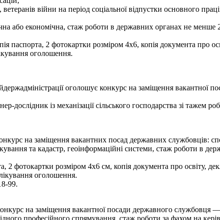
сацій;
в, ветеранів війни на період соціальної відпустки основного прац
на або економічна, стаж роботи в державних органах не менше 2
ія паспорта, 2 фотокартки розміром 4х6, копія документа про осві
ікування оголошення.
держадміністрації оголошує конкурс на заміщення вакантної пос
ер-дослідник із механізації сільського господарства зі тажем ро
урс на заміщення вакантних посад державних службовців: спеціалі
ування та кадастр, геоінформаційні системи, стаж роботи в держ
, 2 фотокартки розміром 4х6 см, копія документа про освіту, дек
блікування оголошення.
18-99.
онкурс на заміщення вакантної посади державного службовця — н
ідного професійного спрямування, стаж роботи за фахом на кері