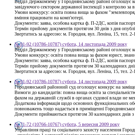
Відділ Держкомзему у Городнянському районі оголошує кон
завідуючого сектором державної інспекції з контролю за 
Умови конкурсу: освіта повна вища за фахом "землевпоряд
вміння працювати на комп'ютері.
Документи: заява, особова картка ф. П-2ДС, копія паспорта
Термін прийому документів протягом 30 днів з дня опубл
Звертатись за адресою: м. Городня, вул. Леніна, 15, тел. 2-
№ 91-92 (10786-10787) субота, 14 листопада 2009 року
Відділ Держкомзему у Городнянському районі оголошує кон
Умови конкурсу: освіта повна вища за фахом юрист, знанн
Документи: заява, особова картка ф. П-2ДС, копія паспорта
Термін прийому документів протягом 30 календарних дні
Звертатися за адресою: м. Городня, вул. Леніна, 15, тел. 2-
№ 91-92 (10786-10787) субота, 14 листопада 2009 року
Городнянський районний суд оголошує конкурс на заміщен
Вимоги до кандидатів: повна вища освіта за спеціальністю
фахом на державній службі в органах судової влади не мен
Додаткова інформація щодо основних функціональних обов
повноважень тощо надається в приміщенні Городнянського
Документи приймаються протягом 30 календарних днів з 
№ 71-72 (10766-10767) субота, 5 вересня 2009 року
Управління праці та соціального захисту населення Горо