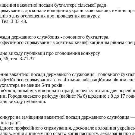
іщення вакантної посади бухгалтера сільської ради.
прямування, досконале володіння українською мовою, вміння пра
днів з дня оголошення про проведення конкурсу.
 Тел. 3-33-43.
осади державного службовця - головного бухгалтера.
рофесійного спрямування з освітньо-кваліфікаційним рівнем спе
дня виходу публікації про оголошення конкурсу.
 56, тел. 3-71-37.
ня вакантної посади державного службовця - головного бухгалт
офесійного спрямування за освітньо-кваліфікаційним рівнем спец
ухгалтера не менше 5-ти років.
язків, розміру, умов оплати праці, переліку питань для переві
ні Городнянського райсуду (кабінет № 6) щоденно з 8 до 17 годи
ня виходу публікації.
онкурс на заміщення вакантної посади державного службовця — 
ністрації.
відного професійного спрямування, досконале володіння українс
рів, копія диплому про освіту, копія паспорту, декларація про до