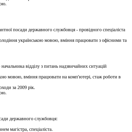
ою.
антної посади державного службовця - провідного спеціаліста
 володіння українською мовою, вміння працювати з офісними та
начальника відділу з питань надзвичайних ситуацій
кою мовою, вміння працювати на комп'ютері, стаж роботи в
ходи за 2009 рік.
ою.
осади державного службовця:
ем магістра, спеціаліста.