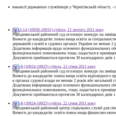
вакансії державних службовців у Чернігівській області, 
№ 13-14 (10930-10931) субота, 12 лютого 2011 року
Городнянський районний суд оголошує конкурс на заміще
Вимоги до кандидатів: повна вища освіта за спеціальністю
державній службі в судових органах України не менше 2 р
Додаткова інформація щодо основних функціональних обов'
функціональних повноважень тощо, надається в приміщенн
Документи приймаються протягом 30 календарних днів з 
№ 7-8 (10924-10925) субота, 22 січня 2011 року
Городнянський районний суд оголошує конкурс на заміщен
Вимоги до кандидатів: повна вища освіта відповідного пр
в органах судової влади не менше 2 років або загальний с
Додаткова інформація щодо основних функціональних обов'
функціональних повноважень, тощо, надається в приміщен
Документи приймаються протягом 30 календарних днів з 
№ 7-8 (10924-10925) субота, 22 січня 2011 року
Городнянський районний центр соціальних служб для сім'ї
Вимоги до кандидатів: освіта повна вища фінансово-екон