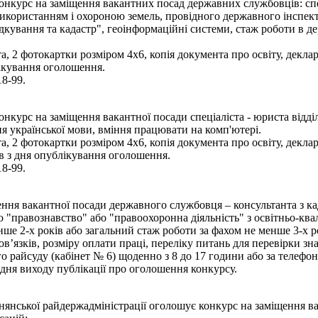
курс на заміщення вакантних посад державних службовців: спеціал
використанням і охороною земель, провідного державного інспек
кування та кадастр", геоінформаційні системи, стаж роботи в де
, 2 фотокартки розміром 4х6, копія документа про освіту, деклар
ікування оголошення.
18-99.
курс на заміщення вакантної посади спеціаліста - юриста відділ
я української мови, вміння працювати на комп'ютері.
, 2 фотокартки розміром 4х6, копія документа про освіту, деклар
в з дня опублікування оголошення.
18-99.
ня вакантної посади державного службовця – консультанта з кадр
 "правознавство" або "правоохоронна діяльність" з освітньо-квал
ше 2-х років або загальний стаж роботи за фахом не менше 3-х р
’язків, розміру оплати праці, переліку питань для перевірки з
 райсуду (кабінет № 6) щоденно з 8 до 17 години або за телефон
дня виходу публікації про оголошення конкурсу.
днянської райдержадміністрації оголошує конкурс на заміщення 