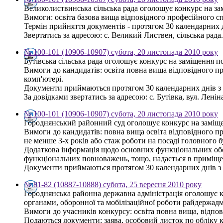
Великолиствинська сільська рада оголошує конкурс на зам
Вимоги: освіта базова вища відповідного професійного с
Термін прийняття документів - протягом 30 календарних 
Звертатись за адресою: с. Великий Листвен, сільська рада.
№ 100-101 (10906-10907) субота, 20 листопада 2010 року
Бутівська сільська рада оголошує конкурс на заміщення п
Вимоги до кандидатів: освіта повна вища відповідного п
комп'ютері.
Документи приймаються протягом 30 календарних днів з 
За довідками звертатись за адресою: с. Бутівка, вул. Леніна,
№ 100-101 (10906-10907) субота, 20 листопада 2010 року
Городнянський районний суд оголошує конкурс на заміщен
Вимоги до кандидатів: повна вища освіта відповідного пр
не менше 3-х років або стаж роботи на посаді головного б
Додаткова інформація щодо основних функціональних обов'
функціональних повноважень, тощо, надається в приміщен
Документи приймаються протягом 30 календарних днів з д
№ 81-82 (10887-10888) субота, 25 вересня 2010 року
Городнянська районна державна адміністрація оголошує к
органами, оборонної та мобілізаційної роботи райдержадмі
Вимоги до учасників конкурсу: освіта повна вища, відпо
Подаються документи: заява, особовий листок по обліку кад