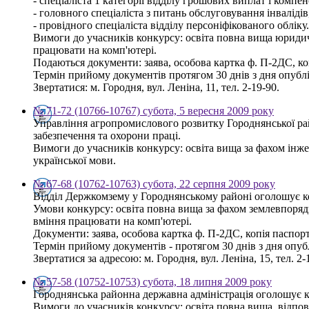
- спеціаліста 1 категорії відділу грошових виплат і компен
- головного спеціаліста з питань обслуговування інваліді
- провідного спеціаліста відділу персоніфікованого обліку.
Вимоги до учасників конкурсу: освіта повна вища юридич
працювати на комп'ютері.
Подаються документи: заява, особова картка ф. П-2ДС, коп
Термін прийому документів протягом 30 днів з дня опубл
Звертатися: м. Городня, вул. Леніна, 11, тел. 2-19-90.
№ 71-72 (10766-10767) субота, 5 вересня 2009 року
Управління агропромислового розвитку Городнянської рай
забезпечення та охорони праці.
Вимоги до учасників конкурсу: освіта вища за фахом інжен
української мови.
№ 67-68 (10762-10763) субота, 22 серпня 2009 року
Відділ Держкомзему у Городнянському районі оголошує конк
Умови конкурсу: освіта повна вища за фахом землевпорядк
вміння працювати на комп'ютері.
Документи: заява, особова картка ф. П-2ДС, копія паспорта
Термін прийому документів - протягом 30 днів з дня опу
Звертатися за адресою: м. Городня, вул. Леніна, 15, тел. 2-
№ 57-58 (10752-10753) субота, 18 липня 2009 року
Городнянська районна державна адміністрація оголошує к
Вимоги до учасників конкурсу: освіта повна вища, відпов