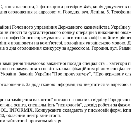
копія паспорта, 2 фотокартки розміром 4х6, копія документів про
 оголошення за адресою: м. Городня, вул. Леніна, 5. Телефони д
йоні Головного управління Державного казначейства України у 
вої звітності та бухгалтерського обліку операцій з виконання бюдж
го професійного спрямування за освітньо-кваліфікаційним рівнем 
уміння працювати на комп'ютері, володіння українською мовою. Д
 з дня оголошення конкурсу за адресою: м. Городня, вул. Радянсь
заміщення тимчасово вакантної посади спеціаліста 1 категорії 
ного спрямування за освітньо-кваліфікаційним рівнем спеціаліс
країни, Законів України "Про прокуратуру", "Про державну служб
олошення. За додатковою інформацією звертатися за адресою: м. 
рс на заміщення вакантної посади начальника відділу Городнянсь
гічна освіта, спеціальність "психологія", досвід роботи за фах
я SQL, INFORMIX. Конкурсанти складають у письмовій формі іспи
40, обласний центр зайнятості.
 зайнятості протягом місяця.