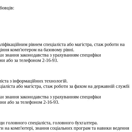
бовців:
ліфікаційним рівнем спеціаліста або магістра, стаж роботи на
діння комп'ютером на базовому рівні.
рки знання законодавства з урахуванням специфіки
и або за телефоном 2-16-93.
іста з інформаційних технологій.
іаліста або магістра, стаж роботи за фахом на державній службі
рки знання законодавства з урахуванням специфіки
ни або за телефоном 2-16-93.
ди головного спеціаліста, головного бухгалтера.
и на комп'ютері, знання соціальних програм та навики ведення