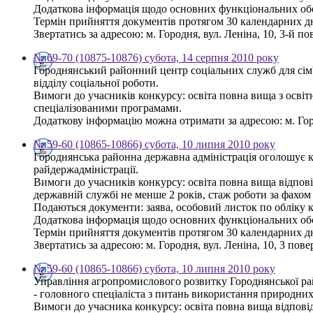
Додаткова інформація щодо основних функціональних обов
Термін прийняття документів протягом 30 календарних дн
Звертатись за адресою: м. Городня, вул. Леніна, 10, 3-й пов
№ 69-70 (10875-10876) субота, 14 серпня 2010 року
Городнянський районний центр соціальних служб для сім'
відділу соціальної роботи.
Вимоги до учасників конкурсу: освіта повна вища з освіт
спеціалізованими програмами.
Додаткову інформацію можна отримати за адресою: м. Город
№ 59-60 (10865-10866) субота, 10 липня 2010 року
Городнянська районна державна адміністрація оголошує 
райдержадміністрації.
Вимоги до учасників конкурсу: освіта повна вища відпов
державній службі не менше 2 років, стаж роботи за фахом
Подаються документи: заява, особовий листок по обліку кад
Додаткова інформація щодо основних функціональних обов
Термін прийняття документів протягом 30 календарних дн
Звертатись за адресою: м. Городня, вул. Леніна, 10, 3 повер
№ 59-60 (10865-10866) субота, 10 липня 2010 року
Управління агропромислового розвитку Городнянської ра
- головного спеціаліста з питань використання природних 
Вимоги до учасника конкурсу: освіта повна вища відповід