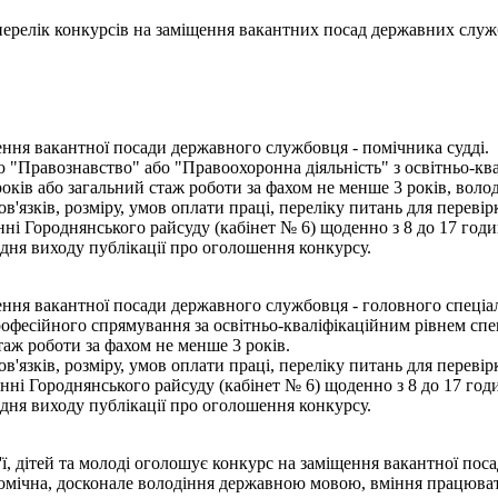
- перелік конкурсів на заміщення вакантних посад державних служ
ння вакантної посади державного службовця - помічника судді.
 "Правознавство" або "Правоохоронна діяльність" з освітньо-ква
оків або загальний стаж роботи за фахом не менше 3 років, воло
язків, розміру, умов оплати праці, переліку питань для переві
і Городнянського райсуду (кабінет № 6) щоденно з 8 до 17 годин
дня виходу публікації про оголошення конкурсу.
ня вакантної посади державного службовця - головного спеціал
офесійного спрямування за освітньо-кваліфікаційним рівнем спец
таж роботи за фахом не менше 3 років.
язків, розміру, умов оплати праці, переліку питань для переві
ні Городнянського райсуду (кабінет № 6) щоденно з 8 до 17 годи
дня виходу публікації про оголошення конкурсу.
, дітей та молоді оголошує конкурс на заміщення вакантної поса
омічна, досконале володіння державною мовою, вміння працюват