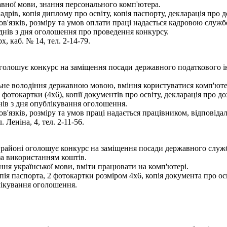
авної мови, знання персонального комп'ютера.
рів, копія диплому про освіту, копія паспорту, декларація про до
'язків, розміру та умов оплати праці надається кадровою служб
днів з дня оголошення про проведення конкурсу.
х, каб. № 14, тел. 2-14-79.
голошує конкурс на заміщення посади державного податкового ін
льне володіння державною мовою, вміння користуватися комп'ют
фотокартки (4х6), копії документів про освіту, декларація про дох
ів з дня опублікування оголошення.
язків, розміру та умов праці надається працівником, відповідал
 Леніна, 4, тел. 2-11-56.
районі оголошує конкурс на заміщення посади державного служб
за використанням коштів.
ння української мови, вміти працювати на комп'ютері.
ія паспорта, 2 фотокартки розміром 4х6, копія документа про осві
лікування оголошення.