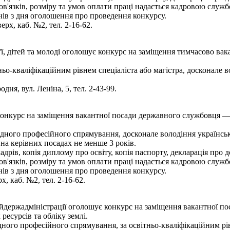
'язків, розміру та умов оплати праці надається кадровою служб
ів з дня оголошення про проведення конкурсу.
ерх, каб. №2, тел. 2-16-62.
ї, дітей та молоді оголошує конкурс на заміщення тимчасово вак
ньо-кваліфікаційним рівнем спеціаліста або магістра, досконале
ня, вул. Леніна, 5, тел. 2-43-99.
конкурс на заміщення вакантної посади державного службовця — 
ідного професійного спрямування, досконале володіння українсь
 на керівних посадах не менше 3 років.
рів, копія диплому про освіту, копія паспорту, декларація про до
'язків, розміру та умов оплати праці надається кадровою служб
ів з дня оголошення про проведення конкурсу.
х, каб. №2, тел. 2-16-62.
йдержадміністрації оголошує конкурс на заміщення вакантної п
ресурсів та обліку землі.
ного професійного спрямування, за освітньо-кваліфікаційним рівн