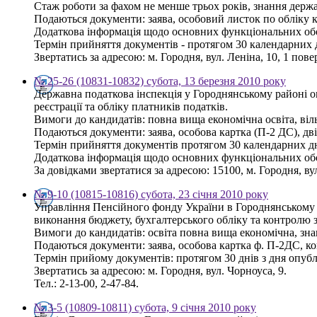
Стаж роботи за фахом не менше трьох років, знання держ
Подаються документи: заява, особовий листок по обліку кад
Додаткова інформація щодо основних функціональних обов
Термін прийняття документів - протягом 30 календарних 
Звертатись за адресою: м. Городня, вул. Леніна, 10, 1 повер
№ 25-26 (10831-10832) субота, 13 березня 2010 року
Державна податкова інспекція у Городнянському районі о
реєстрації та обліку платників податків.
Вимоги до кандидатів: повна вища економічна освіта, ві
Подаються документи: заява, особова картка (П-2 ДС), дві 
Термін прийняття документів протягом 30 календарних дн
Додаткова інформація щодо основних функціональних обов'
За довідками звертатися за адресою: 15100, м. Городня, вул.
№ 9-10 (10815-10816) субота, 23 січня 2010 року
Управління Пенсійного фонду України в Городнянському 
виконання бюджету, бухгалтерського обліку та контролю 
Вимоги до кандидатів: освіта повна вища економічна, зна
Подаються документи: заява, особова картка ф. П-2ДС, коп
Термін прийому документів: протягом 30 днів з дня опуб
Звертатись за адресою: м. Городня, вул. Чорноуса, 9.
Тел.: 2-13-00, 2-47-84.
№ 3-5 (10809-10811) субота, 9 січня 2010 року