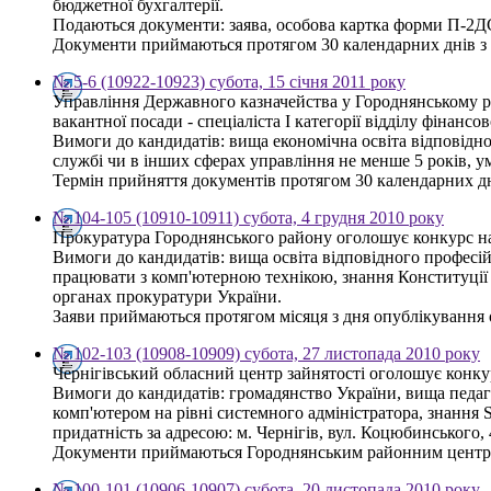
бюджетної бухгалтерії.
Подаються документи: заява, особова картка форми П-2ДС, 
Документи приймаються протягом 30 календарних днів з дня
№ 5-6 (10922-10923) субота, 15 січня 2011 року
Управління Державного казначейства у Городнянському ра
вакантної посади - спеціаліста І категорії відділу фінансо
Вимоги до кандидатів: вища економічна освіта відповідно
службі чи в інших сферах управління не менше 5 років, 
Термін прийняття документів протягом 30 календарних днів
№ 104-105 (10910-10911) субота, 4 грудня 2010 року
Прокуратура Городнянського району оголошує конкурс на 
Вимоги до кандидатів: вища освіта відповідного професій
працювати з комп'ютерною технікою, знання Конституції У
органах прокуратури України.
Заяви приймаються протягом місяця з дня опублікування ог
№ 102-103 (10908-10909) субота, 27 листопада 2010 року
Чернігівський обласний центр зайнятості оголошує конку
Вимоги до кандидатів: громадянство України, вища педаго
комп'ютером на рівні системного адміністратора, знанн
придатність за адресою: м. Чернігів, вул. Коцюбинського, 
Документи приймаються Городнянським районним центром
№ 100-101 (10906-10907) субота, 20 листопада 2010 року