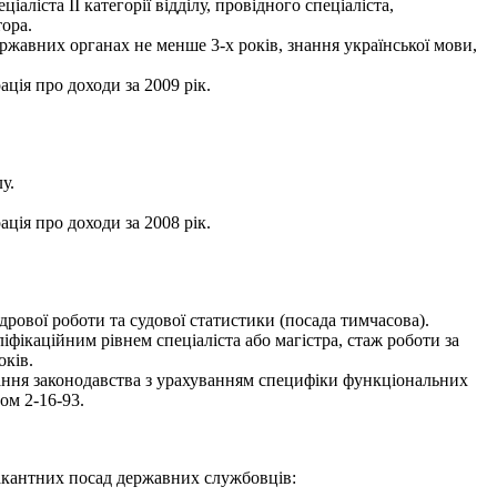
іста ІІ категорії відділу, провідного спеціаліста,
тора.
ржавних органах не менше 3-х років, знання української мови,
ація про доходи за 2009 рік.
у.
ація про доходи за 2008 рік.
ової роботи та судової статистики (посада тимчасова).
іфікаційним рівнем спеціаліста або магістра, стаж роботи за
оків.
нання законодавства з урахуванням специфіки функціональних
ом 2-16-93.
вакантних посад державних службовців: