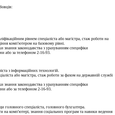
бовців:
ліфікаційним рівнем спеціаліста або магістра, стаж роботи на
діння комп'ютером на базовому рівні.
рки знання законодавства з урахуванням специфіки
и або за телефоном 2-16-93.
іста з інформаційних технологій.
іаліста або магістра, стаж роботи за фахом на державній службі
рки знання законодавства з урахуванням специфіки
ни або за телефоном 2-16-93.
ди головного спеціаліста, головного бухгалтера.
и на комп'ютері, знання соціальних програм та навики ведення