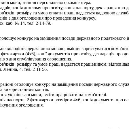
авної мови, знання персонального комп'ютера.
рів, копія диплому про освіту, копія паспорту, декларація про до
'язків, розміру та умов оплати праці надається кадровою служб
днів з дня оголошення про проведення конкурсу.
х, каб. № 14, тел. 2-14-79.
голошує конкурс на заміщення посади державного податкового ін
льне володіння державною мовою, вміння користуватися комп'ют
фотокартки (4х6), копії документів про освіту, декларація про дох
ів з дня опублікування оголошення.
язків, розміру та умов праці надається працівником, відповідал
 Леніна, 4, тел. 2-11-56.
районі оголошує конкурс на заміщення посади державного служб
за використанням коштів.
ння української мови, вміти працювати на комп'ютері.
ія паспорта, 2 фотокартки розміром 4х6, копія документа про осві
лікування оголошення.