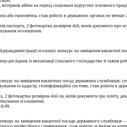
сацій;
в, ветеранів війни на період соціальної відпустки основного прац
на або економічна, стаж роботи в державних органах не менше 2
ія паспорта, 2 фотокартки розміром 4х6, копія документа про осві
ікування оголошення.
держадміністрації оголошує конкурс на заміщення вакантної пос
ер-дослідник із механізації сільського господарства зі тажем ро
урс на заміщення вакантних посад державних службовців: спеціалі
ування та кадастр, геоінформаційні системи, стаж роботи в держ
, 2 фотокартки розміром 4х6 см, копія документа про освіту, дек
блікування оголошення.
18-99.
онкурс на заміщення вакантної посади державного службовця — н
ідного професійного спрямування, стаж роботи за фахом на кері