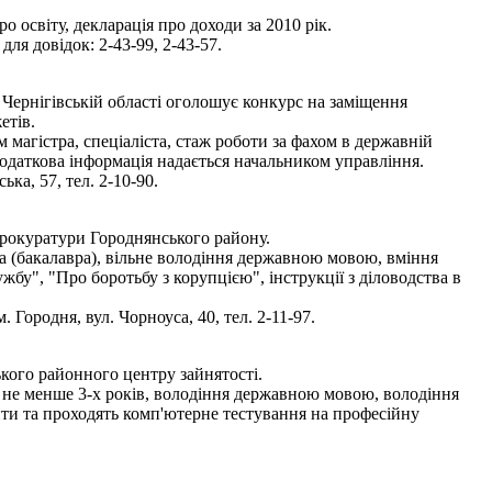
 освіту, декларація про доходи за 2010 рік.
ля довідок: 2-43-99, 2-43-57.
Чернігівській області оголошує конкурс на заміщення
етів.
магістра, спеціаліста, стаж роботи за фахом в державній
одаткова інформація надається начальником управління.
ка, 57, тел. 2-10-90.
прокуратури Городнянського району.
та (бакалавра), вільне володіння державною мовою, вміння
у", "Про боротьбу з корупцією", інструкції з діловодства в
Городня, вул. Чорноуса, 40, тел. 2-11-97.
кого районного центру зайнятості.
ом не менше 3-х років, володіння державною мовою, володіння
ти та проходять комп'ютерне тестування на професійну