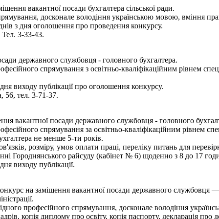
іщення вакантної посади бухгалтера сільської ради.
прямування, досконале володіння українською мовою, вміння пра
днів з дня оголошення про проведення конкурсу.
 Тел. 3-33-43.
осади державного службовця - головного бухгалтера.
рофесійного спрямування з освітньо-кваліфікаційним рівнем спе
дня виходу публікації про оголошення конкурсу.
 56, тел. 3-71-37.
ня вакантної посади державного службовця - головного бухгалт
офесійного спрямування за освітньо-кваліфікаційним рівнем спец
ухгалтера не менше 5-ти років.
язків, розміру, умов оплати праці, переліку питань для переві
ні Городнянського райсуду (кабінет № 6) щоденно з 8 до 17 годи
ня виходу публікації.
онкурс на заміщення вакантної посади державного службовця — 
ністрації.
відного професійного спрямування, досконале володіння українс
рів, копія диплому про освіту, копія паспорту, декларація про до