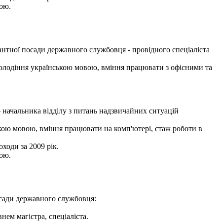
ою.
антної посади державного службовця - провідного спеціаліста
 володіння українською мовою, вміння працювати з офісними та
начальника відділу з питань надзвичайних ситуацій
кою мовою, вміння працювати на комп'ютері, стаж роботи в
ходи за 2009 рік.
ою.
осади державного службовця:
ем магістра, спеціаліста.