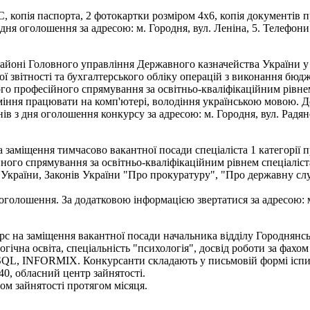
копія паспорта, 2 фотокартки розміром 4х6, копія документів про
 оголошення за адресою: м. Городня, вул. Леніна, 5. Телефони д
йоні Головного управління Державного казначейства України у 
вої звітності та бухгалтерського обліку операцій з виконання бюдж
го професійного спрямування за освітньо-кваліфікаційним рівнем 
уміння працювати на комп'ютері, володіння українською мовою. Д
 з дня оголошення конкурсу за адресою: м. Городня, вул. Радянсь
заміщення тимчасово вакантної посади спеціаліста 1 категорії 
ного спрямування за освітньо-кваліфікаційним рівнем спеціаліс
країни, Законів України "Про прокуратуру", "Про державну служб
олошення. За додатковою інформацією звертатися за адресою: м. 
рс на заміщення вакантної посади начальника відділу Городнянсь
гічна освіта, спеціальність "психологія", досвід роботи за фах
я SQL, INFORMIX. Конкурсанти складають у письмовій формі іспи
40, обласний центр зайнятості.
 зайнятості протягом місяця.