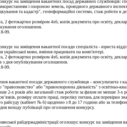
курс на заміщення вакантних посад державних службовців: спеціал
використанням і охороною земель, провідного державного інспек
кування та кадастр", геоінформаційні системи, стаж роботи в де
, 2 фотокартки розміром 4х6, копія документа про освіту, деклар
ікування оголошення.
18-99.
курс на заміщення вакантної посади спеціаліста - юриста відділ
я української мови, вміння працювати на комп'ютері.
, 2 фотокартки розміром 4х6, копія документа про освіту, деклар
в з дня опублікування оголошення.
18-99.
ня вакантної посади державного службовця – консультанта з кадр
 "правознавство" або "правоохоронна діяльність" з освітньо-квал
ше 2-х років або загальний стаж роботи за фахом не менше 3-х р
’язків, розміру оплати праці, переліку питань для перевірки з
 райсуду (кабінет № 6) щоденно з 8 до 17 години або за телефон
дня виходу публікації про оголошення конкурсу.
днянської райдержадміністрації оголошує конкурс на заміщення 