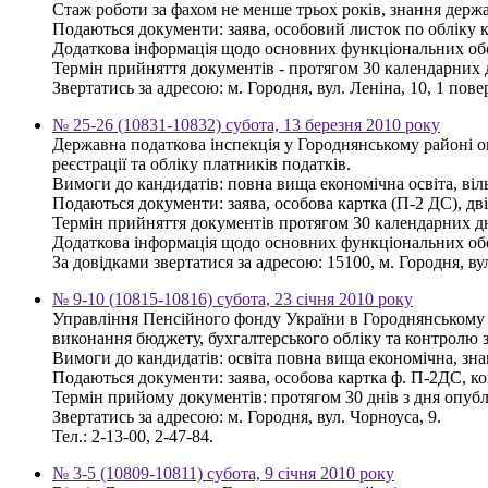
Стаж роботи за фахом не менше трьох років, знання держ
Подаються документи: заява, особовий листок по обліку кад
Додаткова інформація щодо основних функціональних обов
Термін прийняття документів - протягом 30 календарних 
Звертатись за адресою: м. Городня, вул. Леніна, 10, 1 повер
№ 25-26 (10831-10832) субота, 13 березня 2010 року
Державна податкова інспекція у Городнянському районі о
реєстрації та обліку платників податків.
Вимоги до кандидатів: повна вища економічна освіта, ві
Подаються документи: заява, особова картка (П-2 ДС), дві 
Термін прийняття документів протягом 30 календарних дн
Додаткова інформація щодо основних функціональних обов'
За довідками звертатися за адресою: 15100, м. Городня, вул.
№ 9-10 (10815-10816) субота, 23 січня 2010 року
Управління Пенсійного фонду України в Городнянському 
виконання бюджету, бухгалтерського обліку та контролю 
Вимоги до кандидатів: освіта повна вища економічна, зна
Подаються документи: заява, особова картка ф. П-2ДС, коп
Термін прийому документів: протягом 30 днів з дня опуб
Звертатись за адресою: м. Городня, вул. Чорноуса, 9.
Тел.: 2-13-00, 2-47-84.
№ 3-5 (10809-10811) субота, 9 січня 2010 року