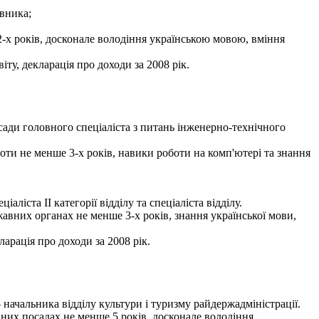
івника;
-х років, досконале володіння українською мовою, вміння
ту, декларація про доходи за 2008 рік.
ади головного спеціаліста з питань інженерно-технічного
боти не менше 3-х років, навики роботи на комп'ютері та знання
ста ІІ категорії відділу та спеціаліста відділу.
авних органах не менше 3-х років, знання української мови,
ларація про доходи за 2008 рік.
ачальника відділу культури і туризму райдержадміністрації.
вних посадах не менше 5 років, досконале володіння