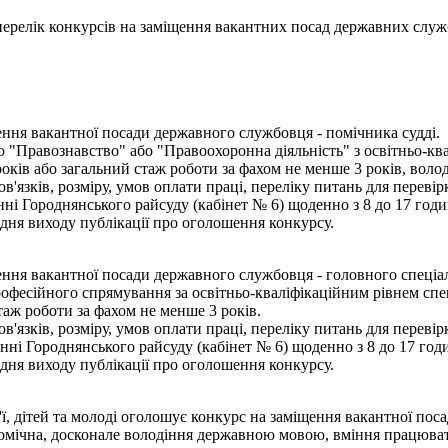
- перелік конкурсів на заміщення вакантних посад державних служ
ння вакантної посади державного службовця - помічника судді.
 "Правознавство" або "Правоохоронна діяльність" з освітньо-ква
оків або загальний стаж роботи за фахом не менше 3 років, воло
язків, розміру, умов оплати праці, переліку питань для переві
і Городнянського райсуду (кабінет № 6) щоденно з 8 до 17 годин
дня виходу публікації про оголошення конкурсу.
ня вакантної посади державного службовця - головного спеціал
офесійного спрямування за освітньо-кваліфікаційним рівнем спец
таж роботи за фахом не менше 3 років.
язків, розміру, умов оплати праці, переліку питань для переві
ні Городнянського райсуду (кабінет № 6) щоденно з 8 до 17 годи
дня виходу публікації про оголошення конкурсу.
, дітей та молоді оголошує конкурс на заміщення вакантної поса
омічна, досконале володіння державною мовою, вміння працюват