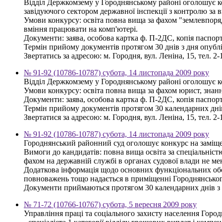
Відділ Держкомзему у Городнянському районі оголошує кон
завідуючого сектором державної інспекції з контролю за 
Умови конкурсу: освіта повна вища за фахом "землевпоряд
вміння працювати на комп'ютері.
Документи: заява, особова картка ф. П-2ДС, копія паспорта
Термін прийому документів протягом 30 днів з дня опубл
Звертатись за адресою: м. Городня, вул. Леніна, 15, тел. 2-
№ 91-92 (10786-10787) субота, 14 листопада 2009 року
Відділ Держкомзему у Городнянському районі оголошує кон
Умови конкурсу: освіта повна вища за фахом юрист, знанн
Документи: заява, особова картка ф. П-2ДС, копія паспорта
Термін прийому документів протягом 30 календарних дні
Звертатися за адресою: м. Городня, вул. Леніна, 15, тел. 2-
№ 91-92 (10786-10787) субота, 14 листопада 2009 року
Городнянський районний суд оголошує конкурс на заміщен
Вимоги до кандидатів: повна вища освіта за спеціальністю
фахом на державній службі в органах судової влади не мен
Додаткова інформація щодо основних функціональних обов
повноважень тощо надається в приміщенні Городнянського
Документи приймаються протягом 30 календарних днів з 
№ 71-72 (10766-10767) субота, 5 вересня 2009 року
Управління праці та соціального захисту населення Горо