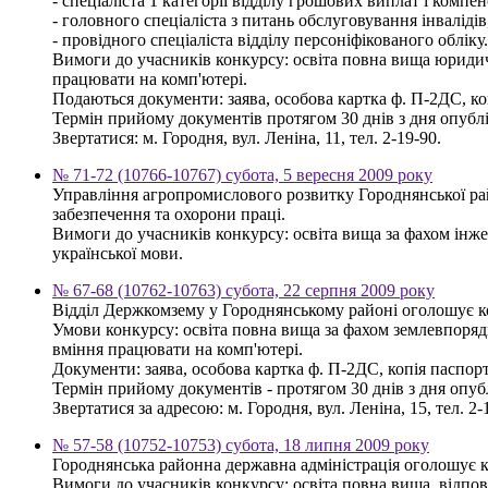
- спеціаліста 1 категорії відділу грошових виплат і компен
- головного спеціаліста з питань обслуговування інваліді
- провідного спеціаліста відділу персоніфікованого обліку.
Вимоги до учасників конкурсу: освіта повна вища юридич
працювати на комп'ютері.
Подаються документи: заява, особова картка ф. П-2ДС, коп
Термін прийому документів протягом 30 днів з дня опубл
Звертатися: м. Городня, вул. Леніна, 11, тел. 2-19-90.
№ 71-72 (10766-10767) субота, 5 вересня 2009 року
Управління агропромислового розвитку Городнянської рай
забезпечення та охорони праці.
Вимоги до учасників конкурсу: освіта вища за фахом інжен
української мови.
№ 67-68 (10762-10763) субота, 22 серпня 2009 року
Відділ Держкомзему у Городнянському районі оголошує конк
Умови конкурсу: освіта повна вища за фахом землевпорядк
вміння працювати на комп'ютері.
Документи: заява, особова картка ф. П-2ДС, копія паспорта
Термін прийому документів - протягом 30 днів з дня опу
Звертатися за адресою: м. Городня, вул. Леніна, 15, тел. 2-
№ 57-58 (10752-10753) субота, 18 липня 2009 року
Городнянська районна державна адміністрація оголошує к
Вимоги до учасників конкурсу: освіта повна вища, відпов