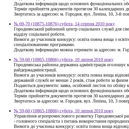
Додаткова інформація щодо основних функціональних обов
Термін прийняття документів протягом 30 календарних дн
Звертатись за адресою: м. Городня, вул. Леніна, 10, 3-й пов
№ 69-70 (10875-10876) субота, 14 серпня 2010 року
Городнянський районний центр соціальних служб для сім'
відділу соціальної роботи.
Вимоги до учасників конкурсу: освіта повна вища з освіт
спеціалізованими програмами.
Додаткову інформацію можна отримати за адресою: м. Город
№ 59-60 (10865-10866) субота, 10 липня 2010 року
Городнянська районна державна адміністрація оголошує 
райдержадміністрації.
Вимоги до учасників конкурсу: освіта повна вища відпов
державній службі не менше 2 років, стаж роботи за фахом
Подаються документи: заява, особовий листок по обліку кад
Додаткова інформація щодо основних функціональних обов
Термін прийняття документів протягом 30 календарних дн
Звертатись за адресою: м. Городня, вул. Леніна, 10, 3 повер
№ 59-60 (10865-10866) субота, 10 липня 2010 року
Управління агропромислового розвитку Городнянської ра
- головного спеціаліста з питань використання природних 
Вимоги до учасника конкурсу: освіта повна вища відповід