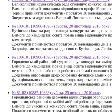
Великолиствинська сільська рада оголошує конкурс на зам
Вимоги: освіта базова вища відповідного професійного с
Термін прийняття документів - протягом 30 календарних 
Звертатись за адресою: с. Великий Листвен, сільська рада.
№ 100-101 (10906-10907) субота, 20 листопада 2010 року
Бутівська сільська рада оголошує конкурс на заміщення п
Вимоги до кандидатів: освіта повна вища відповідного п
комп'ютері.
Документи приймаються протягом 30 календарних днів з 
За довідками звертатись за адресою: с. Бутівка, вул. Леніна,
№ 100-101 (10906-10907) субота, 20 листопада 2010 року
Городнянський районний суд оголошує конкурс на заміщен
Вимоги до кандидатів: повна вища освіта відповідного пр
не менше 3-х років або стаж роботи на посаді головного б
Додаткова інформація щодо основних функціональних обов'
функціональних повноважень, тощо, надається в приміщен
Документи приймаються протягом 30 календарних днів з д
№ 81-82 (10887-10888) субота, 25 вересня 2010 року
Городнянська районна державна адміністрація оголошує к
органами, оборонної та мобілізаційної роботи райдержадмі
Вимоги до учасників конкурсу: освіта повна вища, відпо
Подаються документи: заява, особовий листок по обліку кад