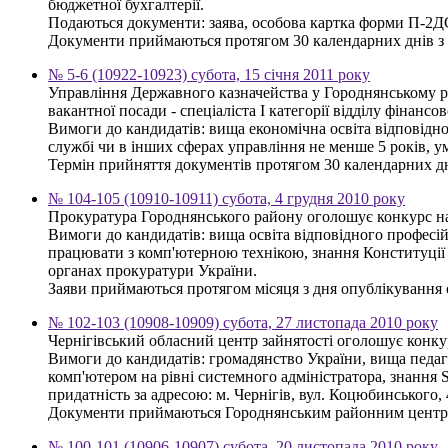
бюджетної бухгалтерії.
Подаються документи: заява, особова картка форми П-2ДС, 
Документи приймаються протягом 30 календарних днів з дня
№ 5-6 (10922-10923) субота, 15 січня 2011 року
Управління Державного казначейства у Городнянському ра
вакантної посади - спеціаліста І категорії відділу фінансо
Вимоги до кандидатів: вища економічна освіта відповідно
службі чи в інших сферах управління не менше 5 років, 
Термін прийняття документів протягом 30 календарних днів
№ 104-105 (10910-10911) субота, 4 грудня 2010 року
Прокуратура Городнянського району оголошує конкурс на 
Вимоги до кандидатів: вища освіта відповідного професій
працювати з комп'ютерною технікою, знання Конституції У
органах прокуратури України.
Заяви приймаються протягом місяця з дня опублікування ог
№ 102-103 (10908-10909) субота, 27 листопада 2010 року
Чернігівський обласний центр зайнятості оголошує конку
Вимоги до кандидатів: громадянство України, вища педаго
комп'ютером на рівні системного адміністратора, знанн
придатність за адресою: м. Чернігів, вул. Коцюбинського, 
Документи приймаються Городнянським районним центром
№ 100-101 (10906-10907) субота, 20 листопада 2010 року