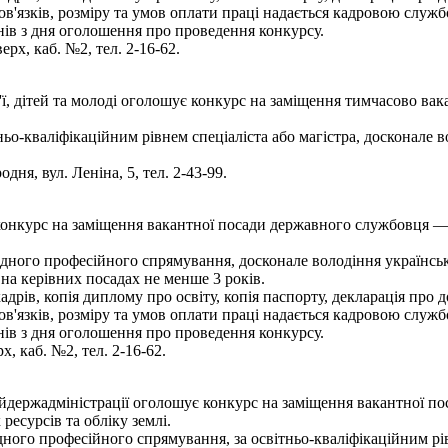
'язків, розміру та умов оплати праці надається кадровою служб
ів з дня оголошення про проведення конкурсу.
ерх, каб. №2, тел. 2-16-62.
ї, дітей та молоді оголошує конкурс на заміщення тимчасово вак
ньо-кваліфікаційним рівнем спеціаліста або магістра, досконале
ня, вул. Леніна, 5, тел. 2-43-99.
конкурс на заміщення вакантної посади державного службовця — 
ідного професійного спрямування, досконале володіння українсь
 на керівних посадах не менше 3 років.
рів, копія диплому про освіту, копія паспорту, декларація про до
'язків, розміру та умов оплати праці надається кадровою служб
ів з дня оголошення про проведення конкурсу.
х, каб. №2, тел. 2-16-62.
йдержадміністрації оголошує конкурс на заміщення вакантної п
ресурсів та обліку землі.
ного професійного спрямування, за освітньо-кваліфікаційним рівн