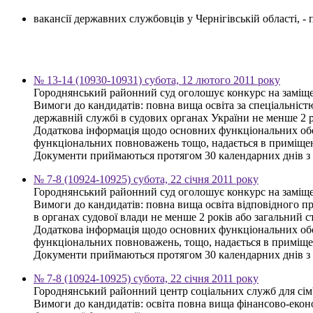
вакансії державних службовців у Чернігівській області, 
№ 13-14 (10930-10931) субота, 12 лютого 2011 року
Городнянський районний суд оголошує конкурс на заміще
Вимоги до кандидатів: повна вища освіта за спеціальністю
державній службі в судових органах України не менше 2 р
Додаткова інформація щодо основних функціональних обов'
функціональних повноважень тощо, надається в приміщенн
Документи приймаються протягом 30 календарних днів з 
№ 7-8 (10924-10925) субота, 22 січня 2011 року
Городнянський районний суд оголошує конкурс на заміщен
Вимоги до кандидатів: повна вища освіта відповідного пр
в органах судової влади не менше 2 років або загальний с
Додаткова інформація щодо основних функціональних обов'
функціональних повноважень, тощо, надається в приміщен
Документи приймаються протягом 30 календарних днів з 
№ 7-8 (10924-10925) субота, 22 січня 2011 року
Городнянський районний центр соціальних служб для сім'ї
Вимоги до кандидатів: освіта повна вища фінансово-екон