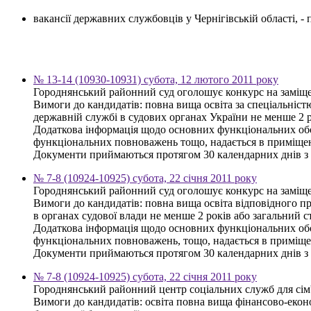
вакансії державних службовців у Чернігівській області, 
№ 13-14 (10930-10931) субота, 12 лютого 2011 року
Городнянський районний суд оголошує конкурс на заміще
Вимоги до кандидатів: повна вища освіта за спеціальністю
державній службі в судових органах України не менше 2 р
Додаткова інформація щодо основних функціональних обов'
функціональних повноважень тощо, надається в приміщенн
Документи приймаються протягом 30 календарних днів з 
№ 7-8 (10924-10925) субота, 22 січня 2011 року
Городнянський районний суд оголошує конкурс на заміщен
Вимоги до кандидатів: повна вища освіта відповідного пр
в органах судової влади не менше 2 років або загальний с
Додаткова інформація щодо основних функціональних обов'
функціональних повноважень, тощо, надається в приміщен
Документи приймаються протягом 30 календарних днів з 
№ 7-8 (10924-10925) субота, 22 січня 2011 року
Городнянський районний центр соціальних служб для сім'ї
Вимоги до кандидатів: освіта повна вища фінансово-екон