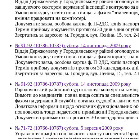
Відділ Держкомзему у Городнянському районі оголошує кон
завідуючого сектором державної інспекції з контролю за 
Умови конкурсу: освіта повна вища за фахом "землевпоряд
вміння працювати на комп'ютері.
Документи: заява, особова картка ф. П-2ДС, копія паспорта
Термін прийому документів протягом 30 днів з дня опубл
Звертатись за адресою: м. Городня, вул. Леніна, 15, тел. 2-
№ 91-92 (10786-10787) субота, 14 листопада 2009 року
Відділ Держкомзему у Городнянському районі оголошує кон
Умови конкурсу: освіта повна вища за фахом юрист, знанн
Документи: заява, особова картка ф. П-2ДС, копія паспорта
Термін прийому документів протягом 30 календарних дні
Звертатися за адресою: м. Городня, вул. Леніна, 15, тел. 2-
№ 91-92 (10786-10787) субота, 14 листопада 2009 року
Городнянський районний суд оголошує конкурс на заміщен
Вимоги до кандидатів: повна вища освіта за спеціальністю
фахом на державній службі в органах судової влади не мен
Додаткова інформація щодо основних функціональних обов
повноважень тощо надається в приміщенні Городнянського
Документи приймаються протягом 30 календарних днів з 
№ 71-72 (10766-10767) субота, 5 вересня 2009 року
Управління праці та соціального захисту населення Горо