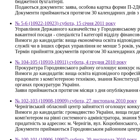
бюджетної бухгалтерії.
Подаються документи: заява, особова картка форми П-2ДС, 
Документи приймаються протягом 30 календарних днів з дня
№ 5-6 (10922-10923) субота, 15 січня 2011 року
Управління Державного казначейства у Городнянському ра
вакантної посади - спеціаліста І категорії відділу фінансо
Вимоги до кандидатів: вища економічна освіта відповідно
службі чи в інших сферах управління не менше 5 років, 
Термін прийняття документів протягом 30 календарних днів
№ 104-105 (10910-10911) субота, 4 грудня 2010 року
Прокуратура Городнянського району оголошує конкурс на 
Вимоги до кандидатів: вища освіта відповідного професій
працювати з комп'ютерною технікою, знання Конституції У
органах прокуратури України.
Заяви приймаються протягом місяця з дня опублікування ог
№ 102-103 (10908-10909) субота, 27 листопада 2010 року
Чернігівський обласний центр зайнятості оголошує конку
Вимоги до кандидатів: громадянство України, вища педаго
комп'ютером на рівні системного адміністратора, знанн
придатність за адресою: м. Чернігів, вул. Коцюбинського, 
Документи приймаються Городнянським районним центром
№ 100-101 (10906-10907) субота, 20 листопада 2010 року