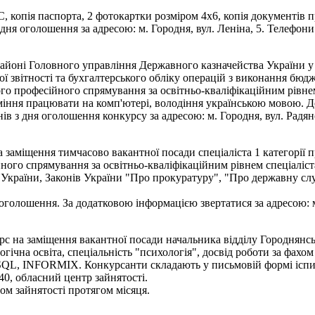
копія паспорта, 2 фотокартки розміром 4х6, копія документів про
 оголошення за адресою: м. Городня, вул. Леніна, 5. Телефони д
йоні Головного управління Державного казначейства України у 
вої звітності та бухгалтерського обліку операцій з виконання бюдж
го професійного спрямування за освітньо-кваліфікаційним рівнем 
уміння працювати на комп'ютері, володіння українською мовою. Д
 з дня оголошення конкурсу за адресою: м. Городня, вул. Радянсь
заміщення тимчасово вакантної посади спеціаліста 1 категорії 
ного спрямування за освітньо-кваліфікаційним рівнем спеціаліс
країни, Законів України "Про прокуратуру", "Про державну служб
олошення. За додатковою інформацією звертатися за адресою: м. 
рс на заміщення вакантної посади начальника відділу Городнянсь
гічна освіта, спеціальність "психологія", досвід роботи за фах
я SQL, INFORMIX. Конкурсанти складають у письмовій формі іспи
40, обласний центр зайнятості.
 зайнятості протягом місяця.