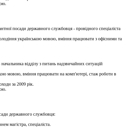
ою.
антної посади державного службовця - провідного спеціаліста
 володіння українською мовою, вміння працювати з офісними та
начальника відділу з питань надзвичайних ситуацій
кою мовою, вміння працювати на комп'ютері, стаж роботи в
ходи за 2009 рік.
ою.
осади державного службовця:
ем магістра, спеціаліста.