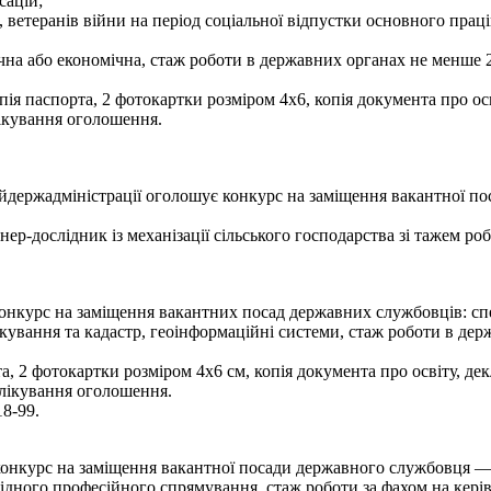
сацій;
в, ветеранів війни на період соціальної відпустки основного прац
на або економічна, стаж роботи в державних органах не менше 2
ія паспорта, 2 фотокартки розміром 4х6, копія документа про осві
ікування оголошення.
держадміністрації оголошує конкурс на заміщення вакантної пос
ер-дослідник із механізації сільського господарства зі тажем ро
урс на заміщення вакантних посад державних службовців: спеціалі
ування та кадастр, геоінформаційні системи, стаж роботи в держ
, 2 фотокартки розміром 4х6 см, копія документа про освіту, дек
блікування оголошення.
18-99.
онкурс на заміщення вакантної посади державного службовця — н
ідного професійного спрямування, стаж роботи за фахом на кері