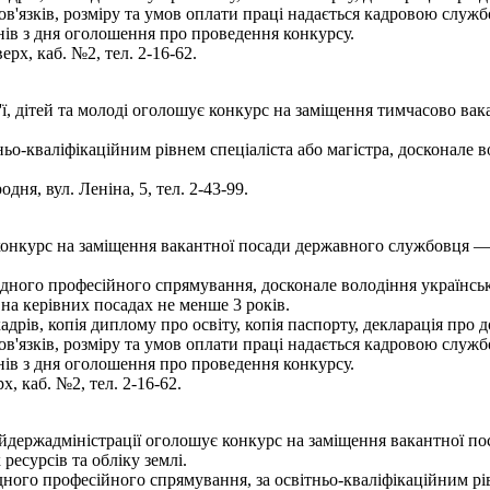
'язків, розміру та умов оплати праці надається кадровою служб
ів з дня оголошення про проведення конкурсу.
ерх, каб. №2, тел. 2-16-62.
ї, дітей та молоді оголошує конкурс на заміщення тимчасово вак
ньо-кваліфікаційним рівнем спеціаліста або магістра, досконале
ня, вул. Леніна, 5, тел. 2-43-99.
конкурс на заміщення вакантної посади державного службовця — 
ідного професійного спрямування, досконале володіння українсь
 на керівних посадах не менше 3 років.
рів, копія диплому про освіту, копія паспорту, декларація про до
'язків, розміру та умов оплати праці надається кадровою служб
ів з дня оголошення про проведення конкурсу.
х, каб. №2, тел. 2-16-62.
йдержадміністрації оголошує конкурс на заміщення вакантної п
ресурсів та обліку землі.
ного професійного спрямування, за освітньо-кваліфікаційним рівн