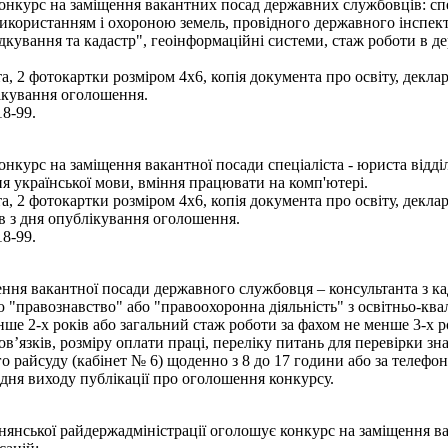
курс на заміщення вакантних посад державних службовців: спеціал
використанням і охороною земель, провідного державного інспек
кування та кадастр", геоінформаційні системи, стаж роботи в де
, 2 фотокартки розміром 4х6, копія документа про освіту, деклар
ікування оголошення.
18-99.
курс на заміщення вакантної посади спеціаліста - юриста відділ
я української мови, вміння працювати на комп'ютері.
, 2 фотокартки розміром 4х6, копія документа про освіту, деклар
в з дня опублікування оголошення.
18-99.
ня вакантної посади державного службовця – консультанта з кадр
 "правознавство" або "правоохоронна діяльність" з освітньо-квал
ше 2-х років або загальний стаж роботи за фахом не менше 3-х р
’язків, розміру оплати праці, переліку питань для перевірки з
 райсуду (кабінет № 6) щоденно з 8 до 17 години або за телефон
дня виходу публікації про оголошення конкурсу.
днянської райдержадміністрації оголошує конкурс на заміщення 