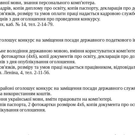
авної мови, знання персонального комп'ютера.
рів, копія диплому про освіту, копія паспорту, декларація про до
'язків, розміру та умов оплати праці надається кадровою служб
днів з дня оголошення про проведення конкурсу.
х, каб. № 14, тел. 2-14-79.
голошує конкурс на заміщення посади державного податкового ін
льне володіння державною мовою, вміння користуватися комп'ют
фотокартки (4х6), копії документів про освіту, декларація про дох
ів з дня опублікування оголошення.
язків, розміру та умов праці надається працівником, відповідал
 Леніна, 4, тел. 2-11-56.
районі оголошує конкурс на заміщення посади державного служб
за використанням коштів.
ння української мови, вміти працювати на комп'ютері.
ія паспорта, 2 фотокартки розміром 4х6, копія документа про осві
лікування оголошення.