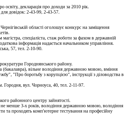
 освіту, декларація про доходи за 2010 рік.
ля довідок: 2-43-99, 2-43-57.
Чернігівській області оголошує конкурс на заміщення
етів.
магістра, спеціаліста, стаж роботи за фахом в державній
одаткова інформація надається начальником управління.
ка, 57, тел. 2-10-90.
прокуратури Городнянського району.
та (бакалавра), вільне володіння державною мовою, вміння
у", "Про боротьбу з корупцією", інструкції з діловодства в
Городня, вул. Чорноуса, 40, тел. 2-11-97.
кого районного центру зайнятості.
ом не менше 3-х років, володіння державною мовою, володіння
ти та проходять комп'ютерне тестування на професійну