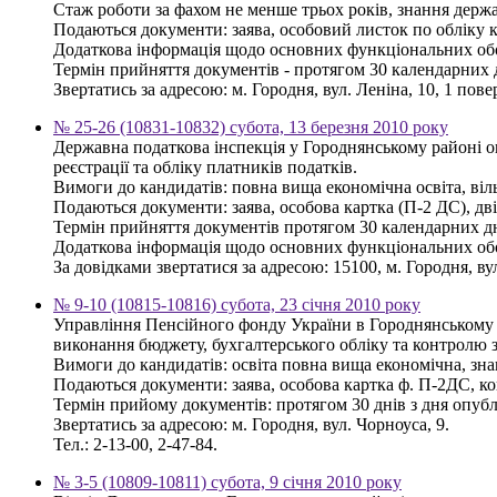
Стаж роботи за фахом не менше трьох років, знання держ
Подаються документи: заява, особовий листок по обліку кад
Додаткова інформація щодо основних функціональних обов
Термін прийняття документів - протягом 30 календарних 
Звертатись за адресою: м. Городня, вул. Леніна, 10, 1 повер
№ 25-26 (10831-10832) субота, 13 березня 2010 року
Державна податкова інспекція у Городнянському районі о
реєстрації та обліку платників податків.
Вимоги до кандидатів: повна вища економічна освіта, ві
Подаються документи: заява, особова картка (П-2 ДС), дві 
Термін прийняття документів протягом 30 календарних дн
Додаткова інформація щодо основних функціональних обов'
За довідками звертатися за адресою: 15100, м. Городня, вул.
№ 9-10 (10815-10816) субота, 23 січня 2010 року
Управління Пенсійного фонду України в Городнянському 
виконання бюджету, бухгалтерського обліку та контролю 
Вимоги до кандидатів: освіта повна вища економічна, зна
Подаються документи: заява, особова картка ф. П-2ДС, коп
Термін прийому документів: протягом 30 днів з дня опуб
Звертатись за адресою: м. Городня, вул. Чорноуса, 9.
Тел.: 2-13-00, 2-47-84.
№ 3-5 (10809-10811) субота, 9 січня 2010 року