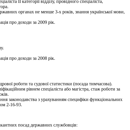
іста ІІ категорії відділу, провідного спеціаліста,
тора.
ржавних органах не менше 3-х років, знання української мови,
ація про доходи за 2009 рік.
у.
ація про доходи за 2008 рік.
ової роботи та судової статистики (посада тимчасова).
іфікаційним рівнем спеціаліста або магістра, стаж роботи за
оків.
нання законодавства з урахуванням специфіки функціональних
ом 2-16-93.
вакантних посад державних службовців: