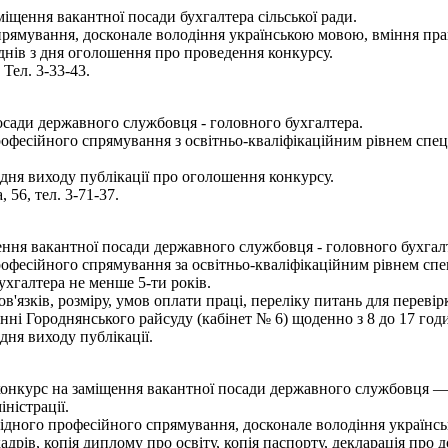
іщення вакантної посади бухгалтера сільської ради.
прямування, досконале володіння українською мовою, вміння пра
днів з дня оголошення про проведення конкурсу.
 Тел. 3-33-43.
осади державного службовця - головного бухгалтера.
рофесійного спрямування з освітньо-кваліфікаційним рівнем спе
дня виходу публікації про оголошення конкурсу.
 56, тел. 3-71-37.
ня вакантної посади державного службовця - головного бухгалт
офесійного спрямування за освітньо-кваліфікаційним рівнем спец
ухгалтера не менше 5-ти років.
язків, розміру, умов оплати праці, переліку питань для переві
ні Городнянського райсуду (кабінет № 6) щоденно з 8 до 17 годи
ня виходу публікації.
онкурс на заміщення вакантної посади державного службовця — 
ністрації.
відного професійного спрямування, досконале володіння українс
рів, копія диплому про освіту, копія паспорту, декларація про до