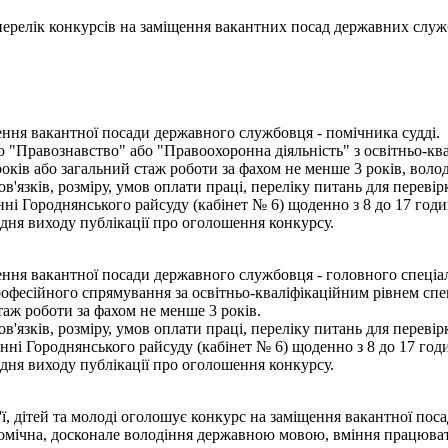
- перелік конкурсів на заміщення вакантних посад державних служ
ння вакантної посади державного службовця - помічника судді.
 "Правознавство" або "Правоохоронна діяльність" з освітньо-ква
оків або загальний стаж роботи за фахом не менше 3 років, воло
язків, розміру, умов оплати праці, переліку питань для переві
і Городнянського райсуду (кабінет № 6) щоденно з 8 до 17 годин
дня виходу публікації про оголошення конкурсу.
ня вакантної посади державного службовця - головного спеціал
офесійного спрямування за освітньо-кваліфікаційним рівнем спец
таж роботи за фахом не менше 3 років.
язків, розміру, умов оплати праці, переліку питань для переві
ні Городнянського райсуду (кабінет № 6) щоденно з 8 до 17 годи
дня виходу публікації про оголошення конкурсу.
, дітей та молоді оголошує конкурс на заміщення вакантної поса
омічна, досконале володіння державною мовою, вміння працюват