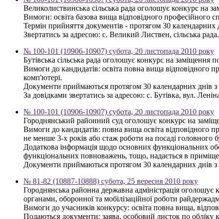
Великолиствинська сільська рада оголошує конкурс на зам
Вимоги: освіта базова вища відповідного професійного с
Термін прийняття документів - протягом 30 календарних 
Звертатись за адресою: с. Великий Листвен, сільська рада.
№ 100-101 (10906-10907) субота, 20 листопада 2010 року
Бутівська сільська рада оголошує конкурс на заміщення п
Вимоги до кандидатів: освіта повна вища відповідного п
комп'ютері.
Документи приймаються протягом 30 календарних днів з 
За довідками звертатись за адресою: с. Бутівка, вул. Леніна,
№ 100-101 (10906-10907) субота, 20 листопада 2010 року
Городнянський районний суд оголошує конкурс на заміщен
Вимоги до кандидатів: повна вища освіта відповідного пр
не менше 3-х років або стаж роботи на посаді головного б
Додаткова інформація щодо основних функціональних обов'
функціональних повноважень, тощо, надається в приміщен
Документи приймаються протягом 30 календарних днів з д
№ 81-82 (10887-10888) субота, 25 вересня 2010 року
Городнянська районна державна адміністрація оголошує к
органами, оборонної та мобілізаційної роботи райдержадмі
Вимоги до учасників конкурсу: освіта повна вища, відпо
Подаються документи: заява, особовий листок по обліку кад