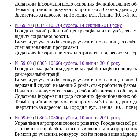
Додаткова інформація щодо основних функціональних обов
Термін прийняття документів протягом 30 календарних дн
Звертатись за адресою: м. Городня, вул. Леніна, 10, 3-й пов
№ 69-70 (10875-10876) субота, 14 серпня 2010 року
Городнянський районний центр соціальних служб для сім'
відділу соціальної роботи.
Вимоги до учасників конкурсу: освіта повна вища з освіт
спеціалізованими програмами.
Додаткову інформацію можна отримати за адресою: м. Город
№ 59-60 (10865-10866) субота, 10 липня 2010 року
Городнянська районна державна адміністрація оголошує 
райдержадміністрації.
Вимоги до учасників конкурсу: освіта повна вища відпов
державній службі не менше 2 років, стаж роботи за фахом
Подаються документи: заява, особовий листок по обліку кад
Додаткова інформація щодо основних функціональних обов
Термін прийняття документів протягом 30 календарних дн
Звертатись за адресою: м. Городня, вул. Леніна, 10, 3 повер
№ 59-60 (10865-10866) субота, 10 липня 2010 року
Управління агропромислового розвитку Городнянської ра
- головного спеціаліста з питань використання природних 
Вимоги до учасника конкурсу: освіта повна вища відповід