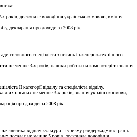
івника;
-х років, досконале володіння українською мовою, вміння
ту, декларація про доходи за 2008 рік.
ади головного спеціаліста з питань інженерно-технічного
боти не менше 3-х років, навики роботи на комп'ютері та знання
ста ІІ категорії відділу та спеціаліста відділу.
авних органах не менше 3-х років, знання української мови,
ларація про доходи за 2008 рік.
ачальника відділу культури і туризму райдержадміністрації.
вних посадах не менше 5 років, досконале володіння