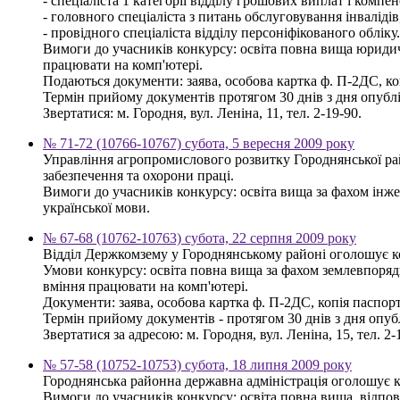
- спеціаліста 1 категорії відділу грошових виплат і компен
- головного спеціаліста з питань обслуговування інваліді
- провідного спеціаліста відділу персоніфікованого обліку.
Вимоги до учасників конкурсу: освіта повна вища юридич
працювати на комп'ютері.
Подаються документи: заява, особова картка ф. П-2ДС, коп
Термін прийому документів протягом 30 днів з дня опубл
Звертатися: м. Городня, вул. Леніна, 11, тел. 2-19-90.
№ 71-72 (10766-10767) субота, 5 вересня 2009 року
Управління агропромислового розвитку Городнянської рай
забезпечення та охорони праці.
Вимоги до учасників конкурсу: освіта вища за фахом інжен
української мови.
№ 67-68 (10762-10763) субота, 22 серпня 2009 року
Відділ Держкомзему у Городнянському районі оголошує конк
Умови конкурсу: освіта повна вища за фахом землевпорядк
вміння працювати на комп'ютері.
Документи: заява, особова картка ф. П-2ДС, копія паспорта
Термін прийому документів - протягом 30 днів з дня опу
Звертатися за адресою: м. Городня, вул. Леніна, 15, тел. 2-
№ 57-58 (10752-10753) субота, 18 липня 2009 року
Городнянська районна державна адміністрація оголошує к
Вимоги до учасників конкурсу: освіта повна вища, відпов