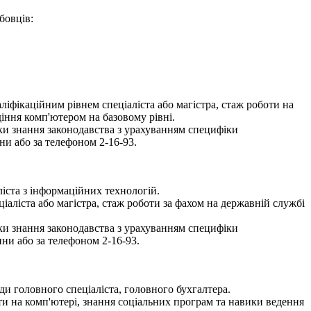
бовців:
ліфікаційним рівнем спеціаліста або магістра, стаж роботи на
діння комп'ютером на базовому рівні.
рки знання законодавства з урахуванням специфіки
и або за телефоном 2-16-93.
іста з інформаційних технологій.
іаліста або магістра, стаж роботи за фахом на державній службі
рки знання законодавства з урахуванням специфіки
ни або за телефоном 2-16-93.
ди головного спеціаліста, головного бухгалтера.
и на комп'ютері, знання соціальних програм та навики ведення