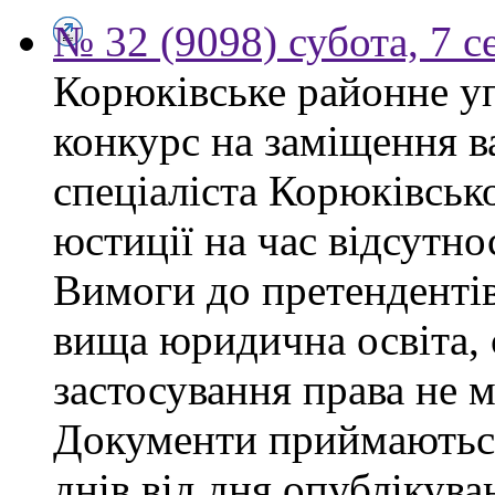
№ 32 (9098) субота, 7 
Корюківське районне у
конкурс на заміщення в
спеціаліста Корюківськ
юстиції на час відсутно
Вимоги до претендентів
вища юридична освіта, 
застосування права не 
Документи приймаються
днів від дня опублікув