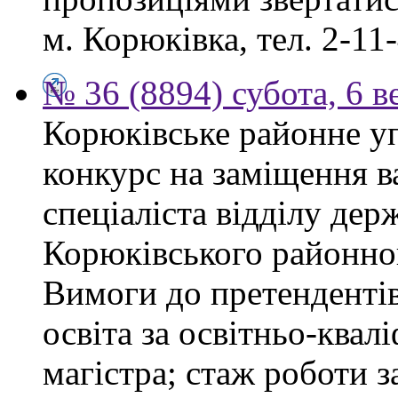
м. Корюківка, тел. 2-11-
№ 36 (8894) субота, 6 в
Корюківське районне у
конкурс на заміщення в
спеціаліста відділу де
Корюківського районног
Вимоги до претендентів
освіта за освітньо-квал
магістра; стаж роботи 