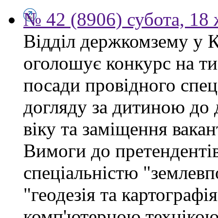
№ 42 (8906) субота, 18
Відділ держкомзему у 
оголошує конкурс на ти
посади провідного спеці
догляду за дитиною до 
віку та заміщення вакан
Вимоги до претендентів
спеціальністю "землевп
"геодезія та картографі
комп'ютерною технікою