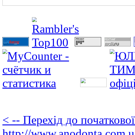
< -- Перехід до початково
http://www.anodonta.com.u