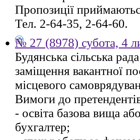
Пропозиції приймаються
Тел. 2-64-35, 2-64-60.
№ 27 (8978) субота, 4 
Будянська сільська рад
заміщення вакантної по
місцевого самоврядуван
Вимоги до претендентів
- освіта базова вища аб
бухгалтер;