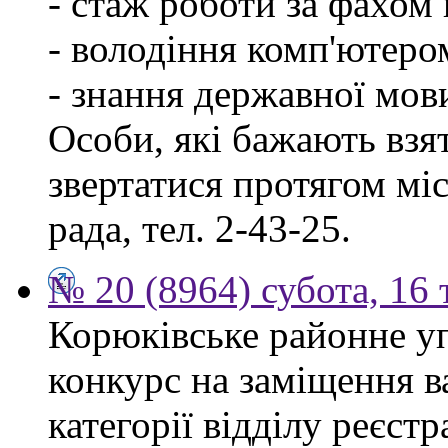
- стаж роботи за фахом 
- володіння комп'ютеро
- знання державної мов
Особи, які бажають взя
звертатися протягом міся
рада, тел. 2-43-25.
№ 20 (8964) субота, 16
Корюківське районне у
конкурс на заміщення ва
категорії відділу реєстр