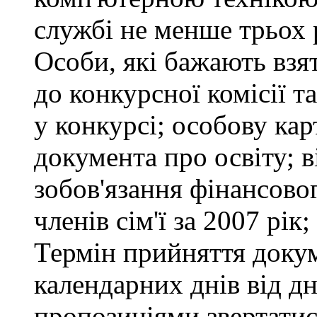
службі не менше трьох 
Особи, які бажають взя
до конкурсної комісії т
у конкурсі; особову ка
документа про освіту; в
зобов'язання фінансово
членів сім'ї за 2007 рік
Термін прийняття докум
календарних днів від д
пропозиціями звертатися