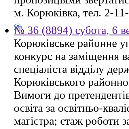
м. Корюківка, тел. 2-11-
№ 36 (8894) субота, 6 в
Корюківське районне у
конкурс на заміщення в
спеціаліста відділу де
Корюківського районног
Вимоги до претендентів
освіта за освітньо-квал
магістра; стаж роботи 