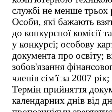
службі не менше трьох 
Особи, які бажають взя
до конкурсної комісії т
у конкурсі; особову ка
документа про освіту; в
зобов'язання фінансово
членів сім'ї за 2007 рік
Термін прийняття докум
календарних днів від д
пропозиціями звертатися