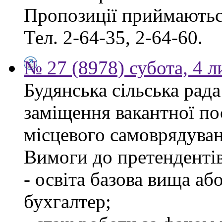
Пропозиції приймаються
Тел. 2-64-35, 2-64-60.
№ 27 (8978) субота, 4 
Будянська сільська рад
заміщення вакантної по
місцевого самоврядуван
Вимоги до претендентів
- освіта базова вища аб
бухгалтер;