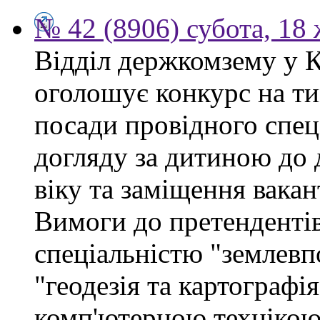
№ 42 (8906) субота, 18
Відділ держкомзему у 
оголошує конкурс на ти
посади провідного спеці
догляду за дитиною до 
віку та заміщення вакан
Вимоги до претендентів
спеціальністю "землевп
"геодезія та картографі
комп'ютерною технікою