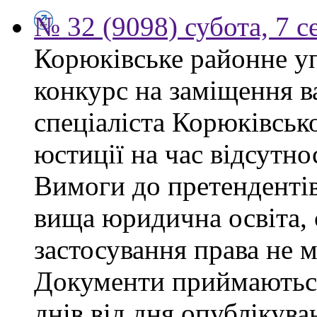
№ 32 (9098) субота, 7 
Корюківське районне у
конкурс на заміщення в
спеціаліста Корюківськ
юстиції на час відсутно
Вимоги до претендентів
вища юридична освіта, 
застосування права не 
Документи приймаються
днів від дня опублікув