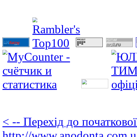
< -- Перехід до початково
http://www.anodonta.com.u