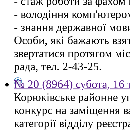
- стаж роботи за фахом 
- володіння комп'ютеро
- знання державної мов
Особи, які бажають взя
звертатися протягом міся
рада, тел. 2-43-25.
№ 20 (8964) субота, 16
Корюківське районне у
конкурс на заміщення ва
категорії відділу реєстр