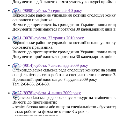
Документи від бажаючих взяти участь у конкурсі приймають
№ 32 (9098) субота, 7 серпня 2010 року
Корюківське районне управління юстиції оголошує конкур
основного працівника.
Вимоги до претендентів: громадянин України, повна вища 
Документи приймаються протягом 30 календарних днів від 
№ 21 (9070) субота, 22 травня 2010 року
Корюківське районне управління юстиції оголошує конкур
основного працівника.
Вимоги до претендентів: громадянин України, повна вища 
Документи приймаються протягом 30 календарних днів від 
№ 45 (9014) субота, 7 листопада 2009 року
Олександрівська сільська рада оголошує конкурс на заміще
спеціальністю; - стаж роботи за спеціальністю не менше 3-
Пропозиції приймаються до 7 грудня 2009 року.
Тел. 2-64-35, 2-64-60.
№ 27 (8978) субота, 4 липня 2009 року
Будянська сільська рада оголошує конкурс на заміщення 
Вимоги до претендентів:
- освіта базова вища або вища за спеціальністю - бухгалте
- стаж роботи за фахом не менше 3-х років;