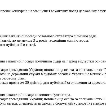
- перелік конкурсів на заміщення вакантних посад державних служ
ення вакантної посади головного бухгалтера сільської ради.
ціальністю не менше 3-х років, володіння комп'ютером.
я публікації в газеті.
я вакантної посади помічника судді на період відпустки основн
ади: громадянин України; повна вища освіта за спеціальністю "П
боти на державній службі в судових органах України не менше 2 р
 базовому рівні.
ся протягом 30 днів від дня публікації оголошення за адресою: м
ня вакантної посади головного бухгалтера.
ади: громадянин України; повна вища освіта за спеціальністю "Б
 бухгалтера, спеціаліста за фахом у бюджетній установі не менше 