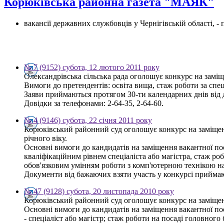
Корюківська районна газета "МАЯК"
вакансії державних службовців у Чернігівській області, 
№ 7 (9152) субота, 12 лютого 2011 року
Олександрівська сільська рада оголошує конкурс на заміщ
Вимоги до претендентів: освіта вища, стаж роботи за спе
Заяви приймаються протягом 30-ти календарних днів від дн
Довідки за телефонами: 2-64-35, 2-64-60.
№ 4 (9146) субота, 22 січня 2011 року
Корюківський районний суд оголошує конкурс на заміщенн
річного віку.
Основні вимоги до кандидатів на заміщення вакантної пос
кваліфікаційним рівнем спеціаліста або магістра, стаж ро
обов'язковим умінням роботи з комп'ютерною технікою на
Документи від бажаючих взяти участь у конкурсі приймають
№ 47 (9128) субота, 20 листопада 2010 року
Корюківський районний суд оголошує конкурс на заміщен
Основні вимоги до кандидатів на заміщення вакантної пос
- спеціаліст або магістр; стаж роботи на посаді головного