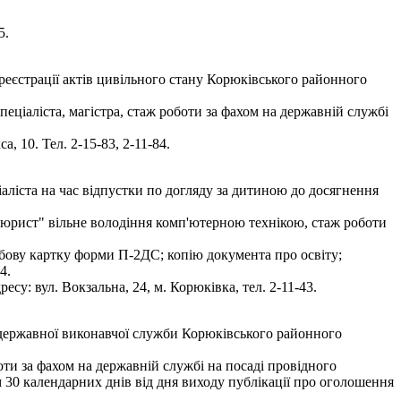
5.
 реєстрації актів цивільного стану Корюківського районного
ціаліста, магістра, стаж роботи за фахом на державній службі
 10. Тел. 2-15-83, 2-11-84.
ліста на час відпустки по догляду за дитиною до досягнення
, "юрист" вільне володіння комп'ютерною технікою, стаж роботи
особову картку форми П-2ДС; копію документа про освіту;
4.
су: вул. Вокзальна, 24, м. Корюківка, тел. 2-11-43.
 державної виконавчої служби Корюківського районного
оти за фахом на державній службі на посаді провідного
 30 календарних днів від дня виходу публікації про оголошення