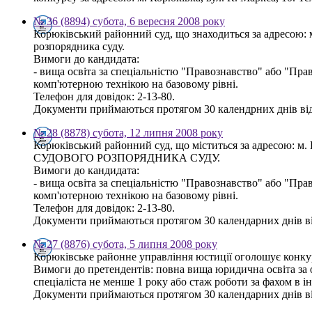
№ 36 (8894) субота, 6 вересня 2008 року
Корюківський районний суд, що знаходиться за адресою: 
розпорядника суду.
Вимоги до кандидата:
- вища освіта за спеціальністю "Правознавство" або "Пра
комп'ютерною технікою на базовому рівні.
Телефон для довідок: 2-13-80.
Документи приймаються протягом 30 календрних днів від
№ 28 (8878) субота, 12 липня 2008 року
Корюківський районний суд, що міститься за адресою: м.
СУДОВОГО РОЗПОРЯДНИКА СУДУ.
Вимоги до кандидата:
- вища освіта за спеціальністю "Правознавство" або "Пра
комп'ютерною технікою на базовому рівні.
Телефон для довідок: 2-13-80.
Документи приймаються протягом 30 календарних днів від
№ 27 (8876) субота, 5 липня 2008 року
Корюківське районне управління юстиції оголошує конкурс
Вимоги до претендентів: повна вища юридична освіта за о
спеціаліста не менше 1 року або стаж роботи за фахом в і
Документи приймаються протягом 30 календарних днів від 