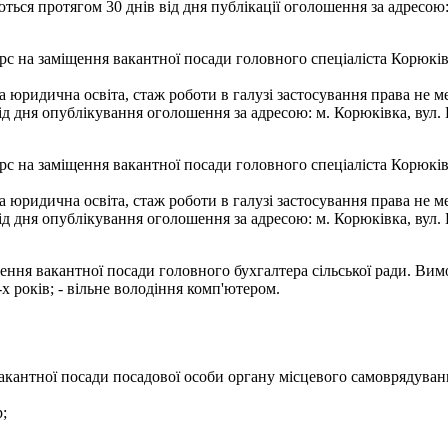
ся протягом 30 днів від дня публікації оголошення за адресою: м
с на заміщення вакантної посади головного спеціаліста Корюківс
юридична освіта, стаж роботи в галузі застосування права не м
дня опублікування оголошення за адресою: м. Корюківка, вул. К.
с на заміщення вакантної посади головного спеціаліста Корюківс
юридична освіта, стаж роботи в галузі застосування права не м
дня опублікування оголошення за адресою: м. Корюківка, вул. К.
ння вакантної посади головного бухгалтера сільської ради. Вимо
х років; - вільне володіння комп'ютером.
вакантної посади посадової особи органу місцевого самоврядуван
р;