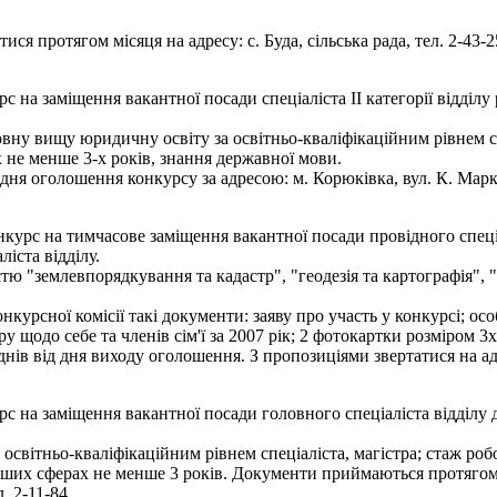
ся протягом місяця на адресу: с. Буда, сільська рада, тел. 2-43-2
 на заміщення вакантної посади спеціаліста ІІ категорії відділу
ну вищу юридичну освіту за освітньо-кваліфікаційним рівнем спе
х не менше 3-х років, знання державної мови.
я оголошення конкурсу за адресою: м. Корюківка, вул. К. Маркса,
курс на тимчасове заміщення вакантної посади провідного спеціа
іста відділу.
стю "землевпорядкування та кадастр", "геодезія та картографія"
онкурсної комісії такі документи: заяву про участь у конкурсі; 
у щодо себе та членів сім'ї за 2007 рік; 2 фотокартки розміром 3х
ів від дня виходу оголошення. З пропозиціями звертатися на адре
с на заміщення вакантної посади головного спеціаліста відділу
освітньо-кваліфікаційним рівнем спеціаліста, магістра; стаж роб
 інших сферах не менше 3 років. Документи приймаються протягом
. 2-11-84.