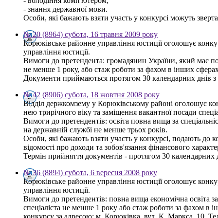
- володіння комп'ютером;
- знання державної мови.
Особи, які бажають взяти участь у конкурсі можуть звертати
№ 20 (8964) субота, 16 травня 2009 року
Корюківське районне управління юстиції оголошує конкурс
управління юстиції.
Вимоги до претендента: громадянин України, який має пов
не менше 1 року, або стаж роботи за фахом в інших сфера
Документи приймаються протягом 30 календарних днів з дн
№ 42 (8906) субота, 18 жовтня 2008 року
Відділ держкомзему у Корюківському районі оголошує кон
нею трирічного віку та заміщення вакантної посади спеціал
Вимоги до претендентів: освіта повна вища за спеціальні
на державній службі не менше трьох років.
Особи, які бажають взяти участь у конкурсі, подають до к
відомості про доходи та зобов'язання фінансового характер
Термін прийняття документів - протягом 30 календарних дн
№ 36 (8894) субота, 6 вересня 2008 року
Корюківське районне управління юстиції оголошує конкур
управління юстиції.
Вимоги до претендентів: повна вища економічна освіта за 
спеціаліста не менше 1 року або стаж роботи за фахом в
конкурсу за адресою: м. Корюківка, вул. К. Маркса, 10. Тел