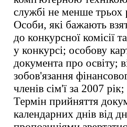
службі не менше трьох 
Особи, які бажають взя
до конкурсної комісії т
у конкурсі; особову ка
документа про освіту; в
зобов'язання фінансово
членів сім'ї за 2007 рік
Термін прийняття докум
календарних днів від д
пропозиціями звертатися