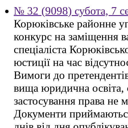
№ 32 (9098) субота, 7 
Корюківське районне у
конкурс на заміщення в
спеціаліста Корюківськ
юстиції на час відсутно
Вимоги до претендентів
вища юридична освіта, 
застосування права не 
Документи приймаються
днів від дня опублікув