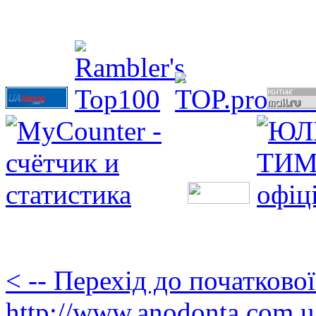
< -- Перехід до початково
http://www.anodonta.com.u