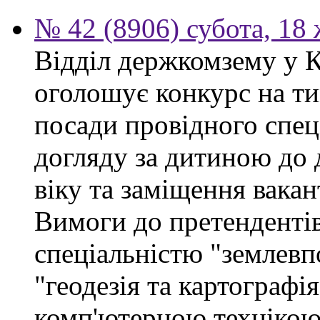
№ 42 (8906) субота, 18
Відділ держкомзему у 
оголошує конкурс на ти
посади провідного спеці
догляду за дитиною до 
віку та заміщення вакан
Вимоги до претендентів
спеціальністю "землевп
"геодезія та картографі
комп'ютерною технікою