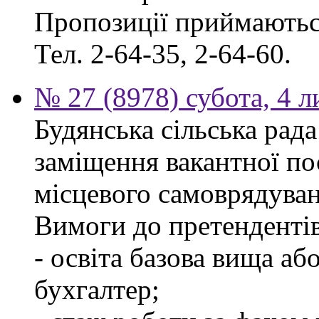
Пропозиції приймаються
Тел. 2-64-35, 2-64-60.
№ 27 (8978) субота, 4 
Будянська сільська рад
заміщення вакантної по
місцевого самоврядуван
Вимоги до претендентів
- освіта базова вища аб
бухгалтер;