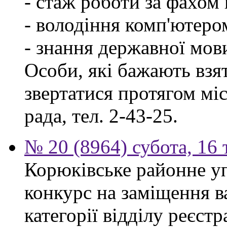
- стаж роботи за фахом 
- володіння комп'ютеро
- знання державної мов
Особи, які бажають взя
звертатися протягом міся
рада, тел. 2-43-25.
№ 20 (8964) субота, 16
Корюківське районне у
конкурс на заміщення ва
категорії відділу реєстр