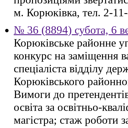
м. Корюківка, тел. 2-11-
№ 36 (8894) субота, 6 в
Корюківське районне у
конкурс на заміщення в
спеціаліста відділу де
Корюківського районног
Вимоги до претендентів
освіта за освітньо-квал
магістра; стаж роботи 