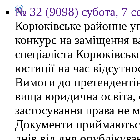
№ 32 (9098) субота, 7 
Корюківське районне у
конкурс на заміщення в
спеціаліста Корюківськ
юстиції на час відсутно
Вимоги до претендентів
вища юридична освіта, 
застосування права не 
Документи приймаються
днів від дня опублікув