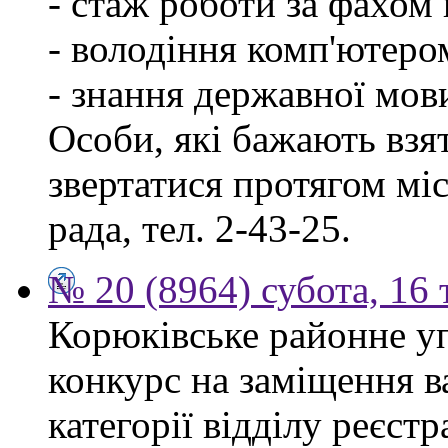
- стаж роботи за фахом 
- володіння комп'ютеро
- знання державної мов
Особи, які бажають взя
звертатися протягом міся
рада, тел. 2-43-25.
№ 20 (8964) субота, 16
Корюківське районне у
конкурс на заміщення ва
категорії відділу реєстр