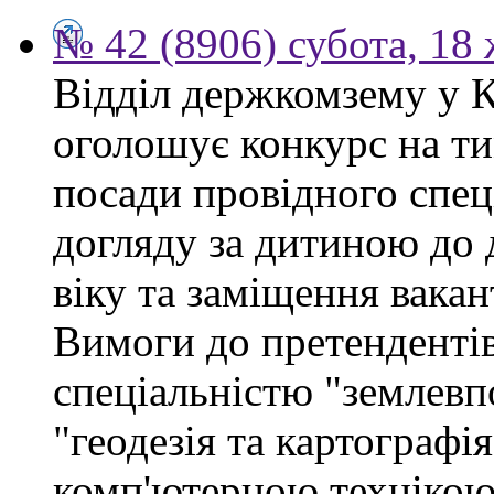
№ 42 (8906) субота, 18
Відділ держкомзему у 
оголошує конкурс на ти
посади провідного спеці
догляду за дитиною до 
віку та заміщення вакан
Вимоги до претендентів
спеціальністю "землевп
"геодезія та картографі
комп'ютерною технікою