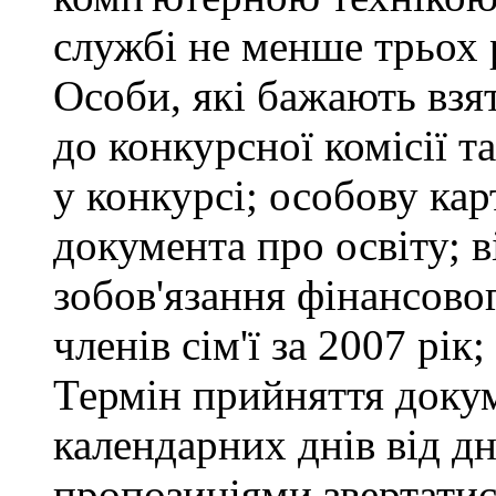
службі не менше трьох 
Особи, які бажають взя
до конкурсної комісії т
у конкурсі; особову ка
документа про освіту; в
зобов'язання фінансово
членів сім'ї за 2007 рік
Термін прийняття докум
календарних днів від д
пропозиціями звертатися