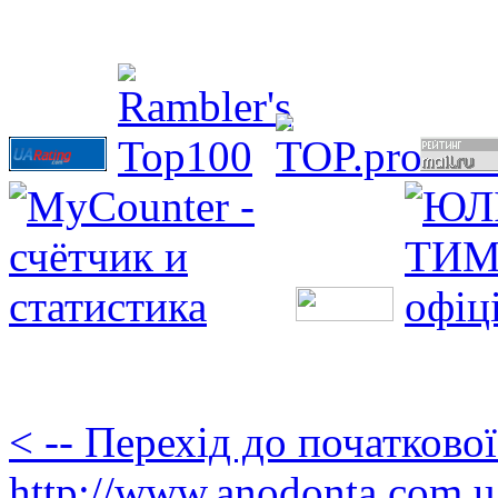
< -- Перехід до початково
http://www.anodonta.com.u