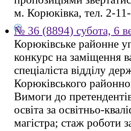
м. Корюківка, тел. 2-11-
№ 36 (8894) субота, 6 в
Корюківське районне у
конкурс на заміщення в
спеціаліста відділу де
Корюківського районног
Вимоги до претендентів
освіта за освітньо-квал
магістра; стаж роботи 