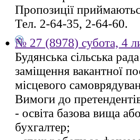
Пропозиції приймаються
Тел. 2-64-35, 2-64-60.
№ 27 (8978) субота, 4 
Будянська сільська рад
заміщення вакантної по
місцевого самоврядуван
Вимоги до претендентів
- освіта базова вища аб
бухгалтер;