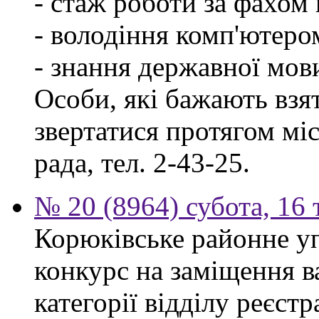
- стаж роботи за фахом 
- володіння комп'ютеро
- знання державної мов
Особи, які бажають взя
звертатися протягом міся
рада, тел. 2-43-25.
№ 20 (8964) субота, 16
Корюківське районне у
конкурс на заміщення ва
категорії відділу реєстр