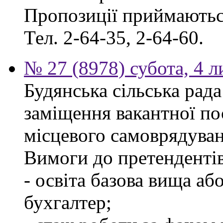
Пропозиції приймаються
Тел. 2-64-35, 2-64-60.
№ 27 (8978) субота, 4 
Будянська сільська рад
заміщення вакантної по
місцевого самоврядуван
Вимоги до претендентів
- освіта базова вища аб
бухгалтер;