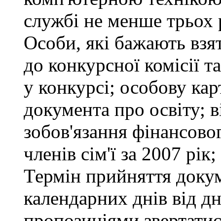
службі не менше трьох 
Особи, які бажають взя
до конкурсної комісії т
у конкурсі; особову ка
документа про освіту; в
зобов'язання фінансово
членів сім'ї за 2007 рік
Термін прийняття докум
календарних днів від д
пропозиціями звертатися