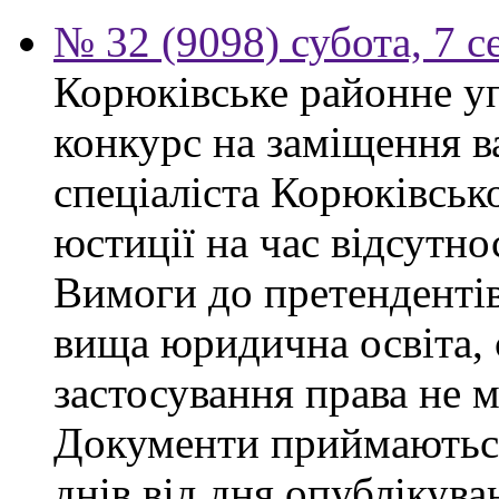
№ 32 (9098) субота, 7 
Корюківське районне у
конкурс на заміщення в
спеціаліста Корюківськ
юстиції на час відсутно
Вимоги до претендентів
вища юридична освіта, 
застосування права не 
Документи приймаються
днів від дня опублікув