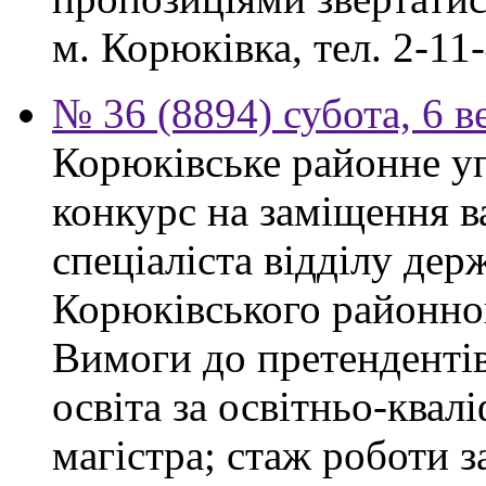
м. Корюківка, тел. 2-11-
№ 36 (8894) субота, 6 в
Корюківське районне у
конкурс на заміщення в
спеціаліста відділу де
Корюківського районног
Вимоги до претендентів
освіта за освітньо-квал
магістра; стаж роботи 