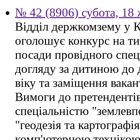
№ 42 (8906) субота, 18
Відділ держкомзему у 
оголошує конкурс на ти
посади провідного спеці
догляду за дитиною до 
віку та заміщення вакан
Вимоги до претендентів
спеціальністю "землевп
"геодезія та картографі
комп'ютерною технікою