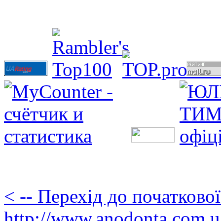
< -- Перехід до початково
http://www.anodonta.com.u