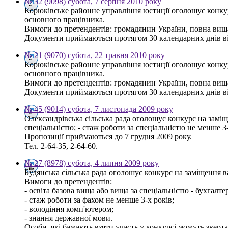
№ 32 (9098) субота, 7 серпня 2010 року
Корюківське районне управління юстиції оголошує конкур
основного працівника.
Вимоги до претендентів: громадянин України, повна вища 
Документи приймаються протягом 30 календарних днів від 
№ 21 (9070) субота, 22 травня 2010 року
Корюківське районне управління юстиції оголошує конкур
основного працівника.
Вимоги до претендентів: громадянин України, повна вища 
Документи приймаються протягом 30 календарних днів від 
№ 45 (9014) субота, 7 листопада 2009 року
Олександрівська сільська рада оголошує конкурс на заміще
спеціальністю; - стаж роботи за спеціальністю не менше 3-
Пропозиції приймаються до 7 грудня 2009 року.
Тел. 2-64-35, 2-64-60.
№ 27 (8978) субота, 4 липня 2009 року
Будянська сільська рада оголошує конкурс на заміщення 
Вимоги до претендентів:
- освіта базова вища або вища за спеціальністю - бухгалте
- стаж роботи за фахом не менше 3-х років;
- володіння комп'ютером;
- знання державної мови.
Особи, які бажають взяти участь у конкурсі можуть звертати