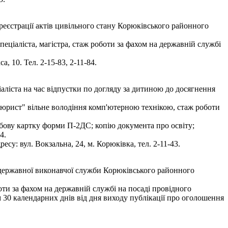
 реєстрації актів цивільного стану Корюківського районного
ціаліста, магістра, стаж роботи за фахом на державній службі
 10. Тел. 2-15-83, 2-11-84.
ліста на час відпустки по догляду за дитиною до досягнення
, "юрист" вільне володіння комп'ютерною технікою, стаж роботи
особову картку форми П-2ДС; копію документа про освіту;
4.
су: вул. Вокзальна, 24, м. Корюківка, тел. 2-11-43.
 державної виконавчої служби Корюківського районного
оти за фахом на державній службі на посаді провідного
 30 календарних днів від дня виходу публікації про оголошення