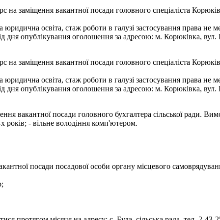
с на заміщення вакантної посади головного спеціаліста Корюківс
юридична освіта, стаж роботи в галузі застосування права не м
дня опублікування оголошення за адресою: м. Корюківка, вул. К.
с на заміщення вакантної посади головного спеціаліста Корюківс
юридична освіта, стаж роботи в галузі застосування права не м
дня опублікування оголошення за адресою: м. Корюківка, вул. К.
ння вакантної посади головного бухгалтера сільської ради. Вимо
х років; - вільне володіння комп'ютером.
вакантної посади посадової особи органу місцевого самоврядуван
р;
ся протягом місяця на адресу: с. Буда, сільська рада, тел. 2-43-2