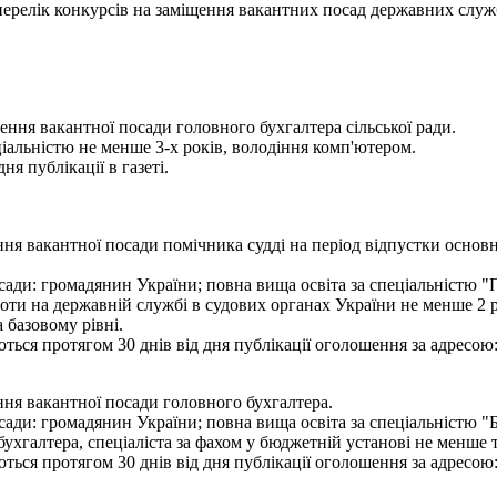
- перелік конкурсів на заміщення вакантних посад державних служ
ення вакантної посади головного бухгалтера сільської ради.
ціальністю не менше 3-х років, володіння комп'ютером.
я публікації в газеті.
я вакантної посади помічника судді на період відпустки основн
ади: громадянин України; повна вища освіта за спеціальністю "П
боти на державній службі в судових органах України не менше 2 р
 базовому рівні.
ся протягом 30 днів від дня публікації оголошення за адресою: м
ня вакантної посади головного бухгалтера.
ади: громадянин України; повна вища освіта за спеціальністю "Б
 бухгалтера, спеціаліста за фахом у бюджетній установі не менше 
ся протягом 30 днів від дня публікації оголошення за адресою: м