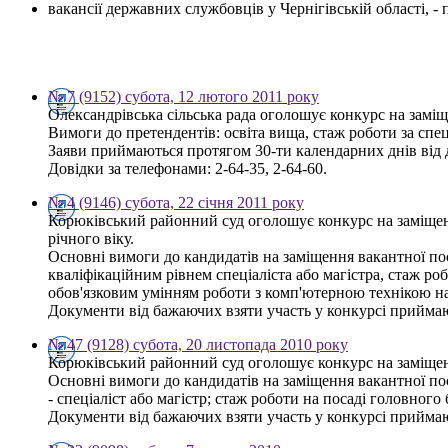
вакансії державних службовців у Чернігівській області, 
№ 7 (9152) субота, 12 лютого 2011 року
Олександрівська сільська рада оголошує конкурс на заміщ
Вимоги до претендентів: освіта вища, стаж роботи за спе
Заяви приймаються протягом 30-ти календарних днів від дн
Довідки за телефонами: 2-64-35, 2-64-60.
№ 4 (9146) субота, 22 січня 2011 року
Корюківський районний суд оголошує конкурс на заміщенн
річного віку.
Основні вимоги до кандидатів на заміщення вакантної пос
кваліфікаційним рівнем спеціаліста або магістра, стаж ро
обов'язковим умінням роботи з комп'ютерною технікою на
Документи від бажаючих взяти участь у конкурсі приймають
№ 47 (9128) субота, 20 листопада 2010 року
Корюківський районний суд оголошує конкурс на заміщен
Основні вимоги до кандидатів на заміщення вакантної пос
- спеціаліст або магістр; стаж роботи на посаді головного
Документи від бажаючих взяти участь у конкурсі приймають