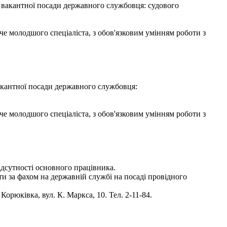
я вакантної посади державного службовця: судового
че молодшого спеціаліста, з обов'язковим умінням роботи з
вакантної посади державного службовця:
че молодшого спеціаліста, з обов'язковим умінням роботи з
ідсутності основного працівника.
ти за фахом на державній службі на посаді провідного
рюківка, вул. К. Маркса, 10. Тел. 2-11-84.