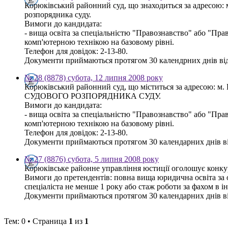
Корюківський районний суд, що знаходиться за адресою: 
розпорядника суду.
Вимоги до кандидата:
- вища освіта за спеціальністю "Правознавство" або "Пра
комп'ютерною технікою на базовому рівні.
Телефон для довідок: 2-13-80.
Документи приймаються протягом 30 календрних днів від
№ 28 (8878) субота, 12 липня 2008 року
Корюківський районний суд, що міститься за адресою: м.
СУДОВОГО РОЗПОРЯДНИКА СУДУ.
Вимоги до кандидата:
- вища освіта за спеціальністю "Правознавство" або "Пра
комп'ютерною технікою на базовому рівні.
Телефон для довідок: 2-13-80.
Документи приймаються протягом 30 календарних днів від
№ 27 (8876) субота, 5 липня 2008 року
Корюківське районне управління юстиції оголошує конкурс
Вимоги до претендентів: повна вища юридична освіта за о
спеціаліста не менше 1 року або стаж роботи за фахом в і
Документи приймаються протягом 30 календарних днів від 
Тем: 0 • Страница
1
из
1