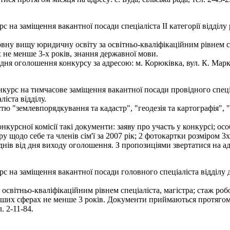
 на заміщення вакантної посади спеціаліста ІІ категорії відділу
ну вищу юридичну освіту за освітньо-кваліфікаційним рівнем спе
х не менше 3-х років, знання державної мови.
я оголошення конкурсу за адресою: м. Корюківка, вул. К. Маркса,
курс на тимчасове заміщення вакантної посади провідного спеціа
іста відділу.
стю "землевпорядкування та кадастр", "геодезія та картографія"
онкурсної комісії такі документи: заяву про участь у конкурсі; 
у щодо себе та членів сім'ї за 2007 рік; 2 фотокартки розміром 3х
ів від дня виходу оголошення. З пропозиціями звертатися на адре
с на заміщення вакантної посади головного спеціаліста відділу
освітньо-кваліфікаційним рівнем спеціаліста, магістра; стаж роб
 інших сферах не менше 3 років. Документи приймаються протягом
. 2-11-84.