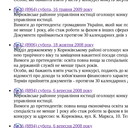
№ 20 (8964) субота, 16 травня 2009 року
Корюківське районне управління юстиції оголошує конкурс
управління юстиції.
Вимоги до претендента: громадянин України, який має пов
не менше 1 року, або стаж роботи за фахом в інших сфера
Документи приймаються протягом 30 календарних днів з дн
№ 42 (8906) субота, 18 жовтня 2008 року
Відділ держкомзему у Корюківському районі оголошує кон
нею трирічного віку та заміщення вакантної посади спеціал
Вимоги до претендентів: освіта повна вища за спеціальні
на державній службі не менше трьох років.
Особи, які бажають взяти участь у конкурсі, подають до к
відомості про доходи та зобов'язання фінансового характер
Термін прийняття документів - протягом 30 календарних дн
№ 36 (8894) субота, 6 вересня 2008 року
Корюківське районне управління юстиції оголошує конкур
управління юстиції.
Вимоги до претендентів: повна вища економічна освіта за 
спеціаліста не менше 1 року або стаж роботи за фахом в
конкурсу за адресою: м. Корюківка, вул. К. Маркса, 10. Тел
№ 36 (8894) субота, 6 вересня 2008 року