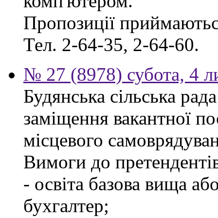
комп'ютером.
Пропозиції приймаються
Тел. 2-64-35, 2-64-60.
№ 27 (8978) субота, 4 
Будянська сільська рад
заміщення вакантної по
місцевого самоврядуван
Вимоги до претендентів
- освіта базова вища аб
бухгалтер;