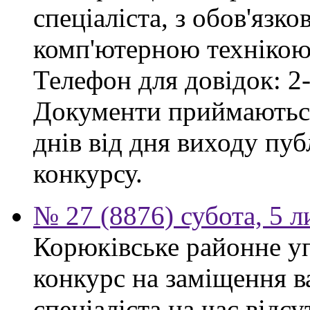
спеціаліста, з обов'язк
комп'ютерною технікою 
Телефон для довідок: 2-
Документи приймаються
днів від дня виходу пу
конкурсу.
№ 27 (8876) субота, 5 
Корюківське районне у
конкурс на заміщення в
спеціаліста на час відс