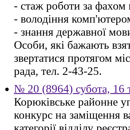
- стаж роботи за фахом 
- володіння комп'ютеро
- знання державної мов
Особи, які бажають взя
звертатися протягом міся
рада, тел. 2-43-25.
№ 20 (8964) субота, 16
Корюківське районне у
конкурс на заміщення ва
категорії відділу реєстр