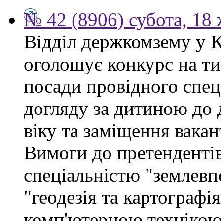
№ 42 (8906) субота, 18
Відділ держкомзему у 
оголошує конкурс на ти
посади провідного спеці
догляду за дитиною до 
віку та заміщення вакан
Вимоги до претендентів
спеціальністю "землевп
"геодезія та картографі
комп'ютерною технікою