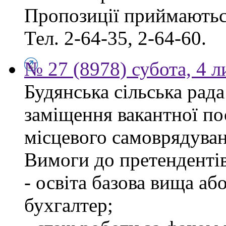
Пропозиції приймаються
Тел. 2-64-35, 2-64-60.
№ 27 (8978) субота, 4 
Будянська сільська рад
заміщення вакантної по
місцевого самоврядуван
Вимоги до претендентів
- освіта базова вища аб
бухгалтер;