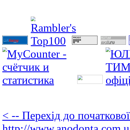
< -- Перехід до початково
http://www.anodonta.com.u