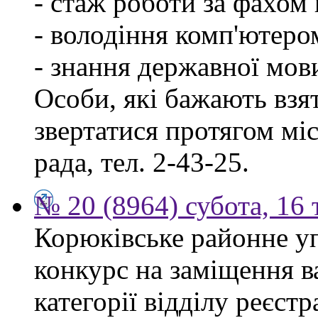
- стаж роботи за фахом 
- володіння комп'ютеро
- знання державної мов
Особи, які бажають взя
звертатися протягом міся
рада, тел. 2-43-25.
№ 20 (8964) субота, 16
Корюківське районне у
конкурс на заміщення ва
категорії відділу реєстр