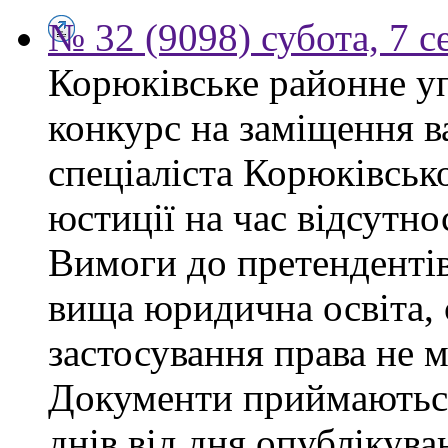
№ 32 (9098) субота, 7 
Корюківське районне у
конкурс на заміщення в
спеціаліста Корюківськ
юстиції на час відсутно
Вимоги до претендентів
вища юридична освіта, 
застосування права не 
Документи приймаються
днів від дня опублікув