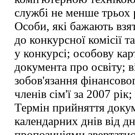
службі не менше трьох 
Особи, які бажають взя
до конкурсної комісії т
у конкурсі; особову ка
документа про освіту; в
зобов'язання фінансово
членів сім'ї за 2007 рік
Термін прийняття докум
календарних днів від д
пропозиціями звертатися