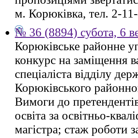
м. Корюківка, тел. 2-11-
№ 36 (8894) субота, 6 в
Корюківське районне у
конкурс на заміщення в
спеціаліста відділу де
Корюківського районног
Вимоги до претендентів
освіта за освітньо-квал
магістра; стаж роботи 