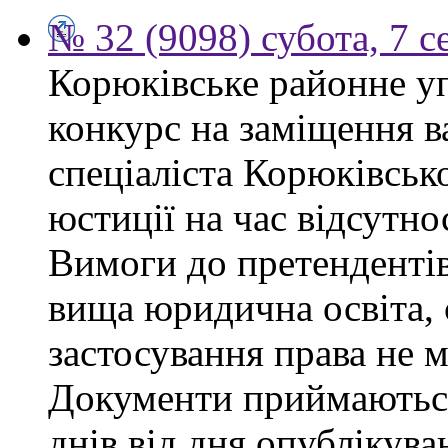
№ 32 (9098) субота, 7 
Корюківське районне у
конкурс на заміщення в
спеціаліста Корюківськ
юстиції на час відсутно
Вимоги до претендентів
вища юридична освіта, 
застосування права не 
Документи приймаються
днів від дня опублікув