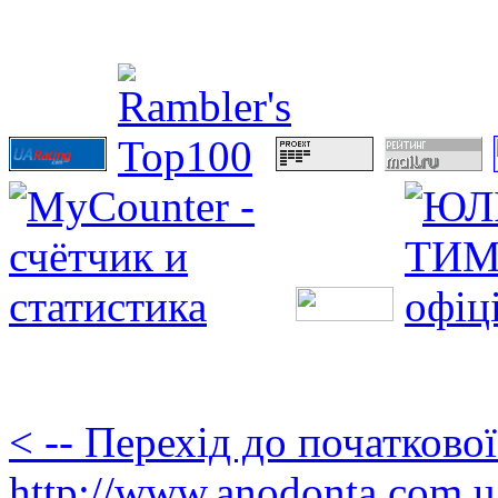
< -- Перехід до початково
http://www.anodonta.com.u