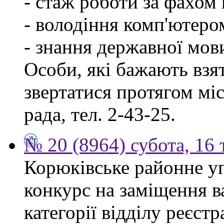
- стаж роботи за фахом 
- володіння комп'ютеро
- знання державної мов
Особи, які бажають взя
звертатися протягом міся
рада, тел. 2-43-25.
№ 20 (8964) субота, 16
Корюківське районне у
конкурс на заміщення ва
категорії відділу реєстр