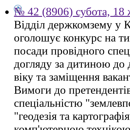
№ 42 (8906) субота, 18
Відділ держкомзему у 
оголошує конкурс на ти
посади провідного спеці
догляду за дитиною до 
віку та заміщення вакан
Вимоги до претендентів
спеціальністю "землевп
"геодезія та картографі
комп'ютерною технікою