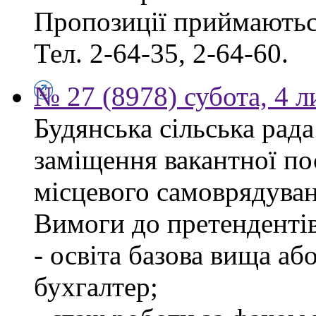
Пропозиції приймаються
Тел. 2-64-35, 2-64-60.
№ 27 (8978) субота, 4 
Будянська сільська рад
заміщення вакантної по
місцевого самоврядуван
Вимоги до претендентів
- освіта базова вища аб
бухгалтер;