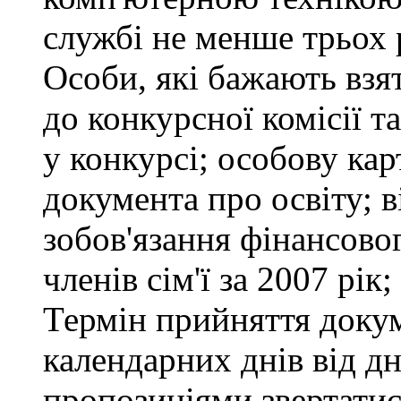
службі не менше трьох 
Особи, які бажають взя
до конкурсної комісії т
у конкурсі; особову ка
документа про освіту; в
зобов'язання фінансово
членів сім'ї за 2007 рік
Термін прийняття докум
календарних днів від д
пропозиціями звертатися