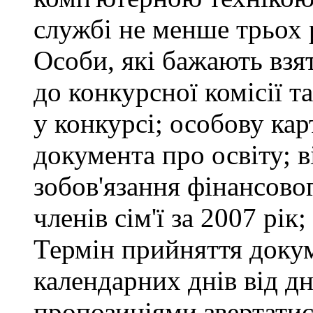
службі не менше трьох 
Особи, які бажають взя
до конкурсної комісії т
у конкурсі; особову ка
документа про освіту; в
зобов'язання фінансово
членів сім'ї за 2007 рік
Термін прийняття докум
календарних днів від д
пропозиціями звертатися