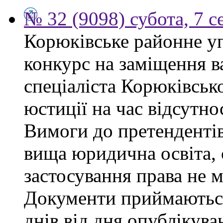
№ 32 (9098) субота, 7 
Корюківське районне у
конкурс на заміщення в
спеціаліста Корюківськ
юстиції на час відсутно
Вимоги до претендентів
вища юридична освіта, 
застосування права не 
Документи приймаються
днів від дня опублікув