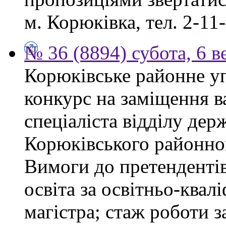
м. Корюківка, тел. 2-11-
№ 36 (8894) субота, 6 в
Корюківське районне у
конкурс на заміщення в
спеціаліста відділу де
Корюківського районног
Вимоги до претендентів
освіта за освітньо-квал
магістра; стаж роботи 