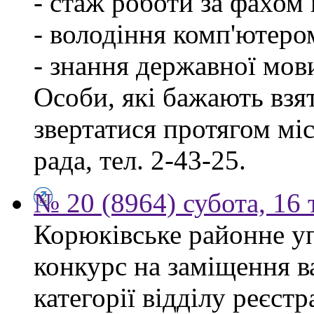
- стаж роботи за фахом 
- володіння комп'ютеро
- знання державної мов
Особи, які бажають взя
звертатися протягом міся
рада, тел. 2-43-25.
№ 20 (8964) субота, 16
Корюківське районне у
конкурс на заміщення ва
категорії відділу реєстр