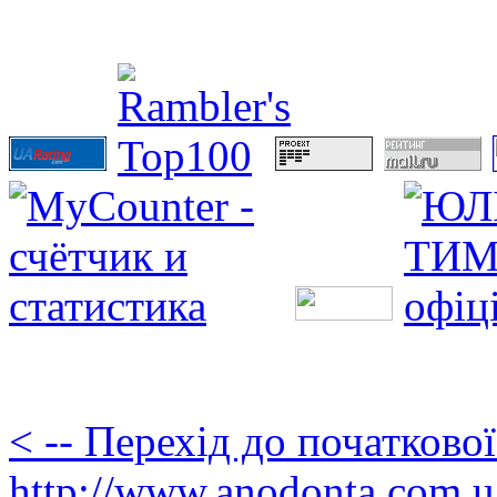
< -- Перехід до початково
http://www.anodonta.com.u