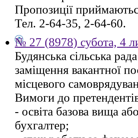
Пропозиції приймаються
Тел. 2-64-35, 2-64-60.
№ 27 (8978) субота, 4 
Будянська сільська рад
заміщення вакантної по
місцевого самоврядуван
Вимоги до претендентів
- освіта базова вища аб
бухгалтер;