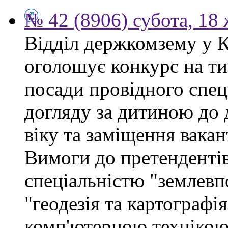
№ 42 (8906) субота, 18
Відділ держкомзему у 
оголошує конкурс на ти
посади провідного спеці
догляду за дитиною до 
віку та заміщення вакан
Вимоги до претендентів
спеціальністю "землевп
"геодезія та картографі
комп'ютерною технікою