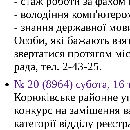
- стаж роботи за фахом 
- володіння комп'ютеро
- знання державної мов
Особи, які бажають взя
звертатися протягом міся
рада, тел. 2-43-25.
№ 20 (8964) субота, 16
Корюківське районне у
конкурс на заміщення ва
категорії відділу реєстр