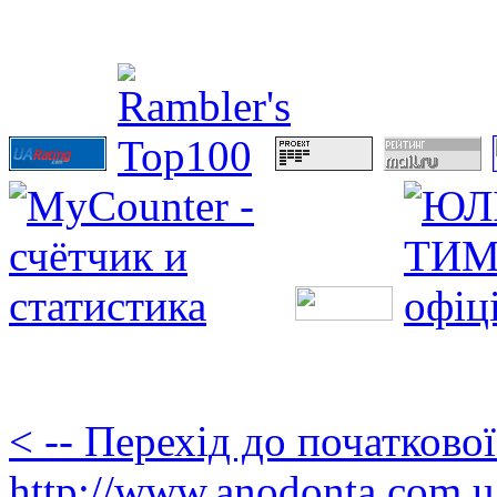
< -- Перехід до початково
http://www.anodonta.com.u