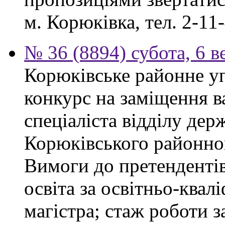
м. Корюківка, тел. 2-11-
№ 36 (8894) субота, 6 в
Корюківське районне у
конкурс на заміщення в
спеціаліста відділу де
Корюківського районног
Вимоги до претендентів
освіта за освітньо-квал
магістра; стаж роботи 