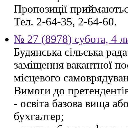
Пропозиції приймаються
Тел. 2-64-35, 2-64-60.
№ 27 (8978) субота, 4 
Будянська сільська рад
заміщення вакантної по
місцевого самоврядуван
Вимоги до претендентів
- освіта базова вища аб
бухгалтер;