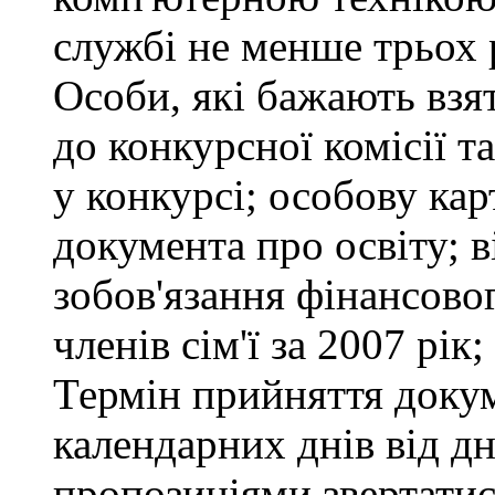
службі не менше трьох 
Особи, які бажають взя
до конкурсної комісії т
у конкурсі; особову ка
документа про освіту; в
зобов'язання фінансово
членів сім'ї за 2007 рік
Термін прийняття докум
календарних днів від д
пропозиціями звертатися