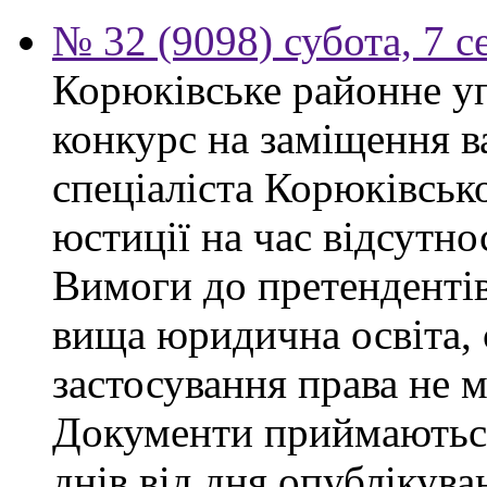
№ 32 (9098) субота, 7 
Корюківське районне у
конкурс на заміщення в
спеціаліста Корюківськ
юстиції на час відсутно
Вимоги до претендентів
вища юридична освіта, 
застосування права не 
Документи приймаються
днів від дня опублікув