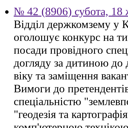
№ 42 (8906) субота, 18
Відділ держкомзему у 
оголошує конкурс на ти
посади провідного спеці
догляду за дитиною до 
віку та заміщення вакан
Вимоги до претендентів
спеціальністю "землевп
"геодезія та картографі
комп'ютерною технікою