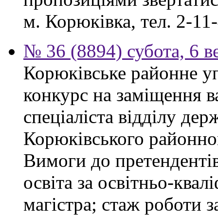
м. Корюківка, тел. 2-11-
№ 36 (8894) субота, 6 в
Корюківське районне у
конкурс на заміщення в
спеціаліста відділу де
Корюківського районног
Вимоги до претендентів
освіта за освітньо-квал
магістра; стаж роботи 