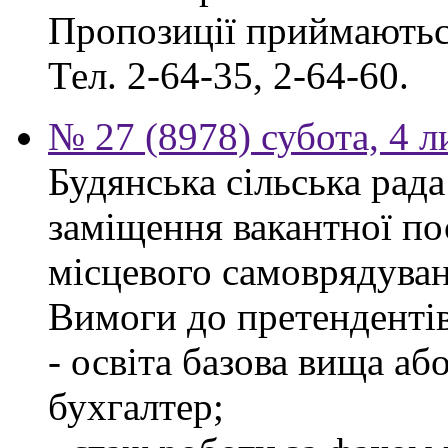
Пропозиції приймаються
Тел. 2-64-35, 2-64-60.
№ 27 (8978) субота, 4 
Будянська сільська рад
заміщення вакантної по
місцевого самоврядуван
Вимоги до претендентів
- освіта базова вища аб
бухгалтер;