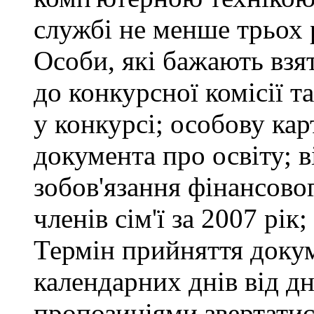
службі не менше трьох 
Особи, які бажають взя
до конкурсної комісії т
у конкурсі; особову ка
документа про освіту; в
зобов'язання фінансово
членів сім'ї за 2007 рік
Термін прийняття докум
календарних днів від д
пропозиціями звертатися