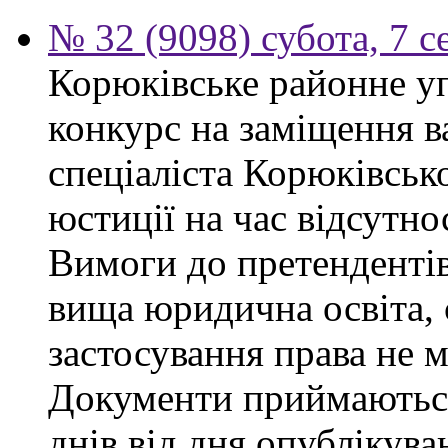
№ 32 (9098) субота, 7 
Корюківське районне у
конкурс на заміщення в
спеціаліста Корюківськ
юстиції на час відсутно
Вимоги до претендентів
вища юридична освіта, 
застосування права не 
Документи приймаються
днів від дня опублікув