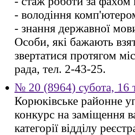
- стаж роботи за фахом 
- володіння комп'ютеро
- знання державної мов
Особи, які бажають взя
звертатися протягом міся
рада, тел. 2-43-25.
№ 20 (8964) субота, 16
Корюківське районне у
конкурс на заміщення ва
категорії відділу реєстр