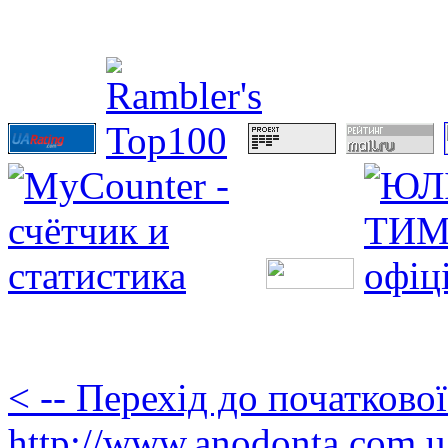
< -- Перехід до початково
http://www.anodonta.com.u