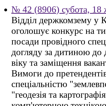
№ 42 (8906) субота, 18
Відділ держкомзему у 
оголошує конкурс на ти
посади провідного спеці
догляду за дитиною до 
віку та заміщення вакан
Вимоги до претендентів
спеціальністю "землевп
"геодезія та картографі
комп'ютерною технікою