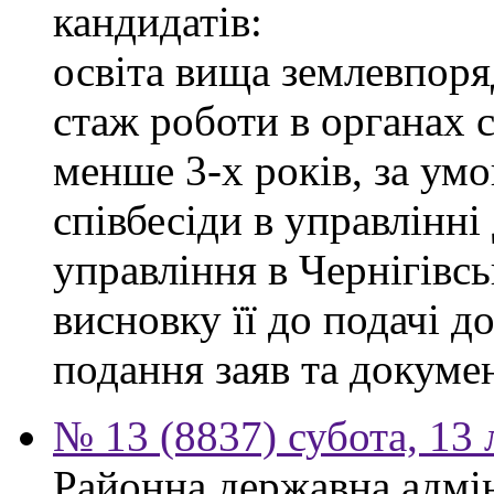
кандидатів:
освіта вища землевпоря
стаж роботи в органах 
менше 3-х років, за ум
співбесіди в управлінн
управління в Чернігівсь
висновку її до подачі д
подання заяв та докумен
№ 13 (8837) субота, 13
Районна державна адмін