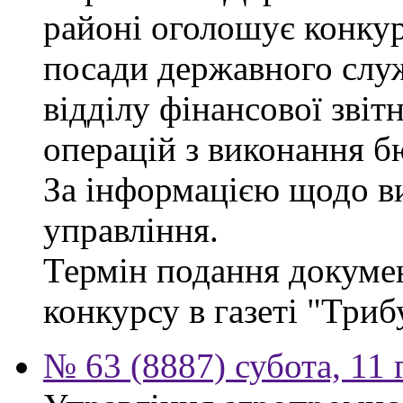
районі оголошує конкур
посади державного служб
відділу фінансової звіт
операцій з виконання б
За інформацією щодо ви
управління.
Термін подання докумен
конкурсу в газеті "Триб
№ 63 (8887) субота, 11