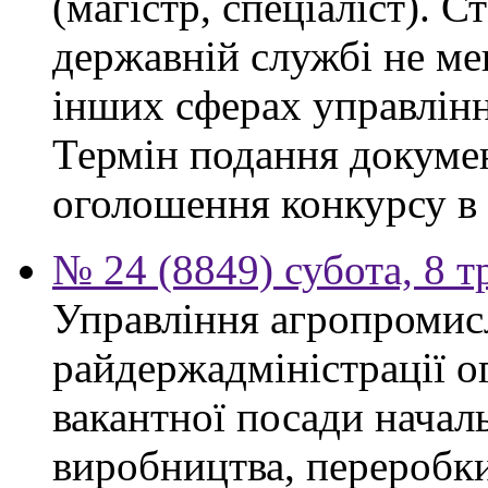
(магістр, спеціаліст). 
державній службі не ме
інших сферах управлінн
Термін подання докумен
оголошення конкурсу в 
№ 24 (8849) субота, 8 т
Управління агропромис
райдержадміністрації о
вакантної посади началь
виробництва, переробки