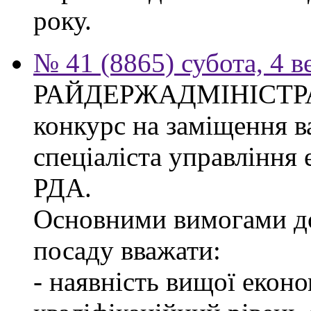
року.
№ 41 (8865) субота, 4 в
РАЙДЕРЖАДМІНІСТР
конкурс на заміщення в
спеціаліста управління
РДА.
Основними вимогами до
посаду вважати:
- наявність вищої еконо