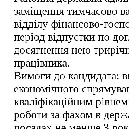
заміщення тимчасово ва
відділу фінансово-госп
період відпустки по до
досягнення нею трирічн
працівника.
Вимоги до кандидата: в
економічного спрямуван
кваліфікаційним рівнем 
роботи за фахом в держ
посадах не менше 3 рок