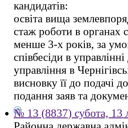
кандидатів:
освіта вища землевпоря
стаж роботи в органах 
менше 3-х років, за ум
співбесіди в управлінн
управління в Чернігівсь
висновку її до подачі д
подання заяв та докумен
№ 13 (8837) субота, 13
Районна державна адмін