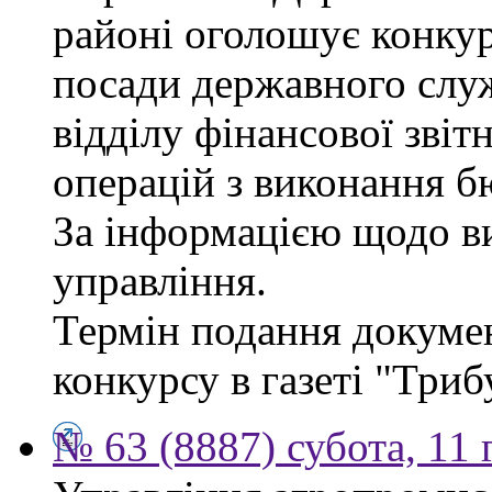
районі оголошує конкур
посади державного служб
відділу фінансової звіт
операцій з виконання б
За інформацією щодо ви
управління.
Термін подання докумен
конкурсу в газеті "Триб
№ 63 (8887) субота, 11