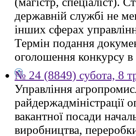
(магістр, спеціаліст). 
державній службі не ме
інших сферах управлінн
Термін подання докумен
оголошення конкурсу в 
№ 24 (8849) субота, 8 т
Управління агропромис
райдержадміністрації о
вакантної посади началь
виробництва, переробки