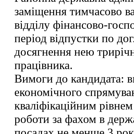
заміщення тимчасово ва
відділу фінансово-госп
період відпустки по до
досягнення нею трирічн
працівника.
Вимоги до кандидата: в
економічного спрямуван
кваліфікаційним рівнем 
роботи за фахом в держ
посадах не менше 3 рок