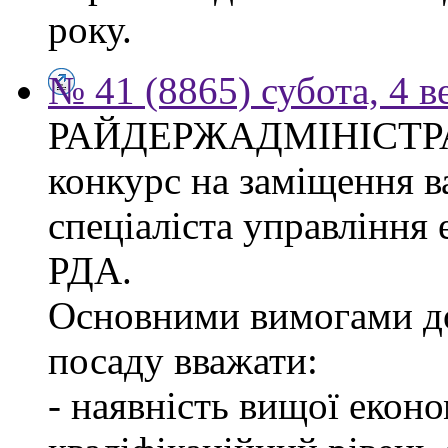
року.
№ 41 (8865) субота, 4 в
РАЙДЕРЖАДМІНІСТР
конкурс на заміщення в
спеціаліста управління
РДА.
Основними вимогами до
посаду вважати:
- наявність вищої еконо