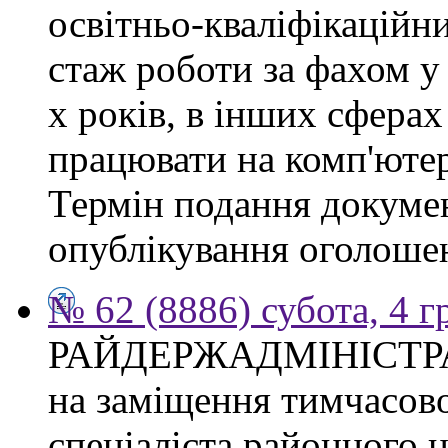
освітньо-кваліфікаційни
стаж роботи за фахом у
х років, в інших сферах
працювати на комп'ютер
Термін подання докумен
опублікування оголоше
№ 62 (8886) субота, 4 
РАЙДЕРЖАДМІНІСТР
на заміщення тимчасово
спеціаліста районного