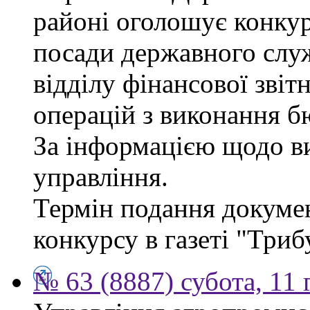
районі оголошує конкур
посади державного служб
відділу фінансової звіт
операцій з виконання б
За інформацією щодо ви
управління.
Термін подання докумен
конкурсу в газеті "Триб
№ 63 (8887) субота, 11