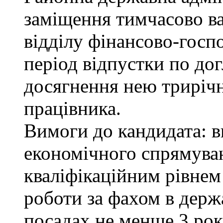
заміщення тимчасово ва
відділу фінансово-госп
період відпустки по до
досягнення нею трирічн
працівника.
Вимоги до кандидата: в
економічного спрямуван
кваліфікаційним рівнем 
роботи за фахом в держ
посадах не менше 3 рок