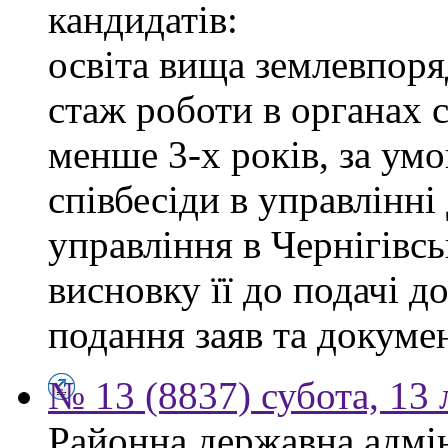
кандидатів:
освіта вища землевпоря
стаж роботи в органах 
менше 3-х років, за ум
співбесіди в управлінн
управління в Чернігівсь
висновку її до подачі д
подання заяв та докумен
№ 13 (8837) субота, 13
Районна державна адмін