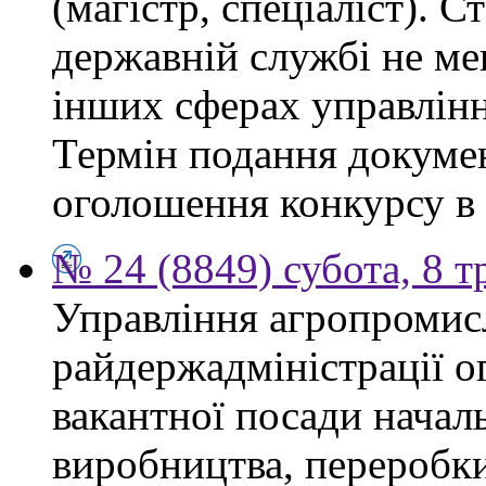
(магістр, спеціаліст). 
державній службі не ме
інших сферах управлінн
Термін подання докумен
оголошення конкурсу в 
№ 24 (8849) субота, 8 т
Управління агропромис
райдержадміністрації о
вакантної посади началь
виробництва, переробки