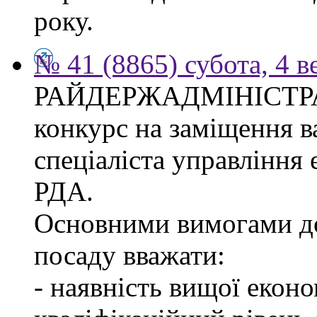
року.
№ 41 (8865) субота, 4 в
РАЙДЕРЖАДМІНІСТР
конкурс на заміщення в
спеціаліста управління
РДА.
Основними вимогами до
посаду вважати:
- наявність вищої еконо