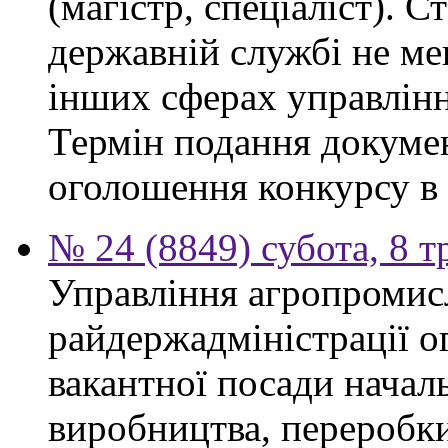
(магістр, спеціаліст). 
державній службі не ме
інших сферах управлінн
Термін подання докумен
оголошення конкурсу в 
№ 24 (8849) субота, 8 т
Управління агропромис
райдержадміністрації о
вакантної посади началь
виробництва, переробки