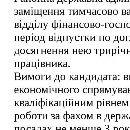
заміщення тимчасово ва
відділу фінансово-госп
період відпустки по до
досягнення нею трирічн
працівника.
Вимоги до кандидата: в
економічного спрямуван
кваліфікаційним рівнем 
роботи за фахом в держ
посадах не менше 3 рок