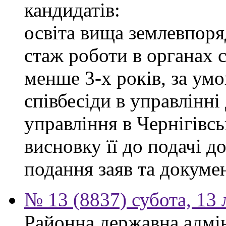
кандидатів:
освіта вища землевпоря
стаж роботи в органах 
менше 3-х років, за ум
співбесіди в управлінн
управління в Чернігівсь
висновку її до подачі д
подання заяв та докумен
№ 13 (8837) субота, 13
Районна державна адмін