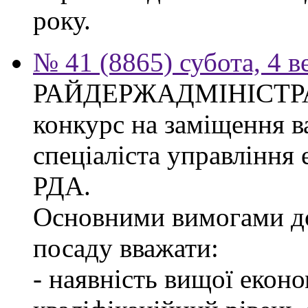
року.
№ 41 (8865) субота, 4 в
РАЙДЕРЖАДМІНІСТР
конкурс на заміщення в
спеціаліста управління
РДА.
Основними вимогами до
посаду вважати:
- наявність вищої еконо