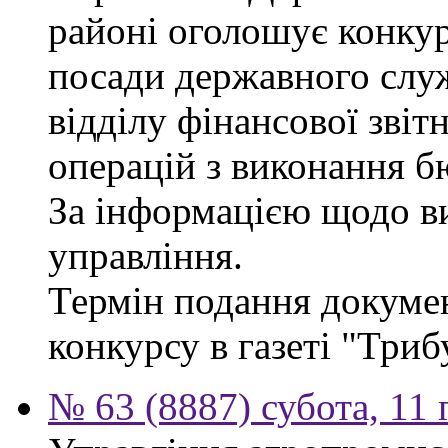
районі оголошує конкур
посади державного служб
відділу фінансової звіт
операцій з виконання б
За інформацією щодо ви
управління.
Термін подання докумен
конкурсу в газеті "Триб
№ 63 (8887) субота, 11