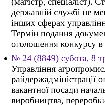
(магістр, спеціаліст). 
державній службі не ме
інших сферах управлінн
Термін подання докумен
оголошення конкурсу в 
№ 24 (8849) субота, 8 т
Управління агропромис
райдержадміністрації о
вакантної посади началь
виробництва, переробки