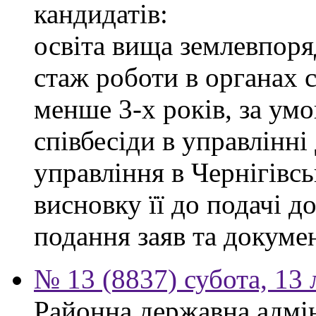
кандидатів:
освіта вища землевпоря
стаж роботи в органах 
менше 3-х років, за ум
співбесіди в управлінн
управління в Чернігівсь
висновку її до подачі д
подання заяв та докумен
№ 13 (8837) субота, 13
Районна державна адмін