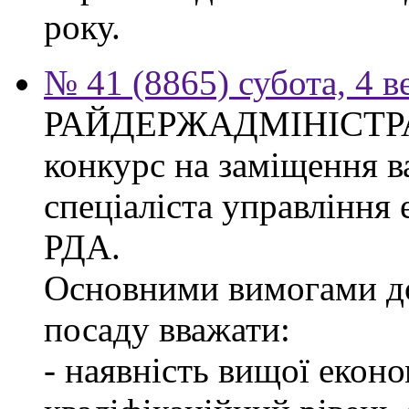
року.
№ 41 (8865) субота, 4 в
РАЙДЕРЖАДМІНІСТР
конкурс на заміщення в
спеціаліста управління
РДА.
Основними вимогами до
посаду вважати:
- наявність вищої еконо