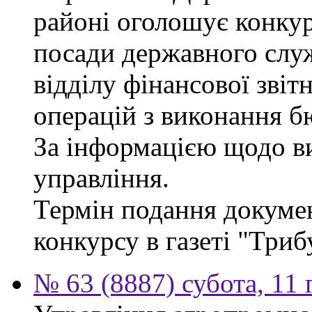
районі оголошує конкур
посади державного служб
відділу фінансової звіт
операцій з виконання б
За інформацією щодо ви
управління.
Термін подання докумен
конкурсу в газеті "Триб
№ 63 (8887) субота, 11