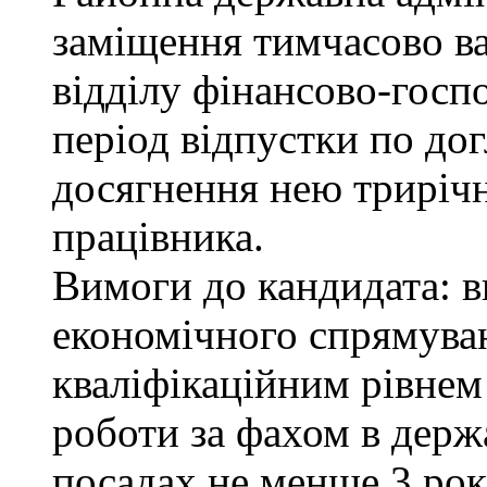
заміщення тимчасово ва
відділу фінансово-госп
період відпустки по до
досягнення нею трирічн
працівника.
Вимоги до кандидата: в
економічного спрямуван
кваліфікаційним рівнем 
роботи за фахом в держ
посадах не менше 3 рок