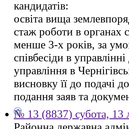
кандидатів:
освіта вища землевпоря
стаж роботи в органах 
менше 3-х років, за ум
співбесіди в управлінн
управління в Чернігівсь
висновку її до подачі д
подання заяв та докумен
№ 13 (8837) субота, 13
Районна державна адмін