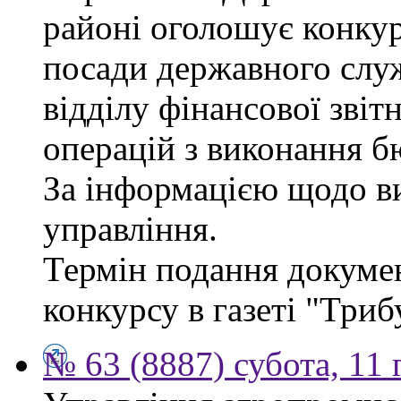
районі оголошує конкур
посади державного служб
відділу фінансової звіт
операцій з виконання б
За інформацією щодо ви
управління.
Термін подання докумен
конкурсу в газеті "Триб
№ 63 (8887) субота, 11