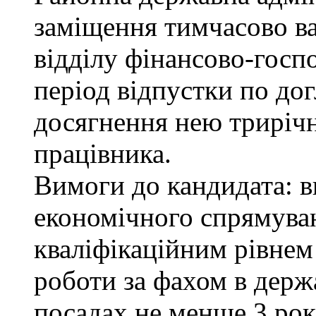
заміщення тимчасово ва
відділу фінансово-госп
період відпустки по до
досягнення нею трирічн
працівника.
Вимоги до кандидата: в
економічного спрямуван
кваліфікаційним рівнем 
роботи за фахом в держ
посадах не менше 3 рок