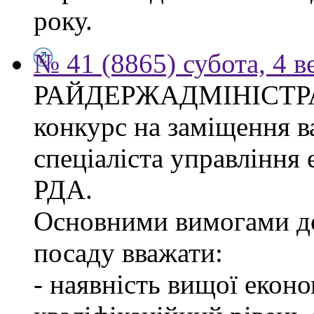
року.
№ 41 (8865) субота, 4 в
РАЙДЕРЖАДМІНІСТР
конкурс на заміщення в
спеціаліста управління
РДА.
Основними вимогами до
посаду вважати:
- наявність вищої еконо