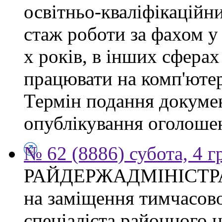
освітньо-кваліфікаційни
стаж роботи за фахом у
х років, в інших сферах
працювати на комп'ютер
Термін подання докумен
опублікування оголоше
№ 62 (8886) субота, 4 
РАЙДЕРЖАДМІНІСТР
на заміщення тимчасово
спеціаліста районного