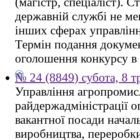
(магістр, спеціаліст). 
державній службі не ме
інших сферах управлінн
Термін подання докумен
оголошення конкурсу в 
№ 24 (8849) субота, 8 т
Управління агропромис
райдержадміністрації о
вакантної посади началь
виробництва, переробки