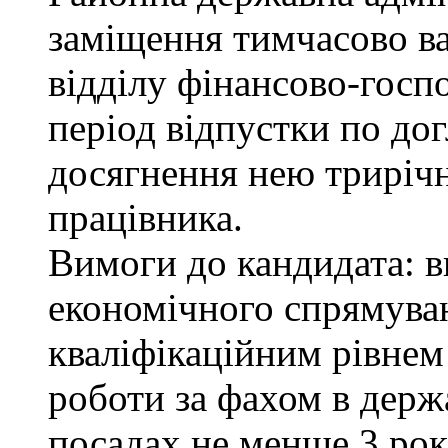
заміщення тимчасово ва
відділу фінансово-госп
період відпустки по до
досягнення нею трирічн
працівника.
Вимоги до кандидата: в
економічного спрямуван
кваліфікаційним рівнем 
роботи за фахом в держ
посадах не менше 3 рок