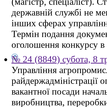
(магістр, спеціаліст). 
державній службі не ме
інших сферах управлінн
Термін подання докумен
оголошення конкурсу в 
№ 24 (8849) субота, 8 т
Управління агропромис
райдержадміністрації о
вакантної посади началь
виробництва, переробки