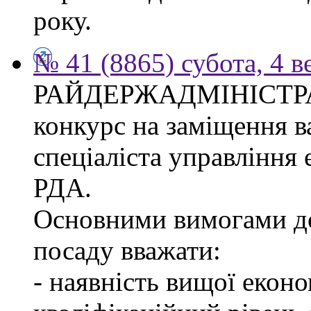
року.
№ 41 (8865) субота, 4 в
РАЙДЕРЖАДМІНІСТР
конкурс на заміщення в
спеціаліста управління
РДА.
Основними вимогами до
посаду вважати:
- наявність вищої еконо