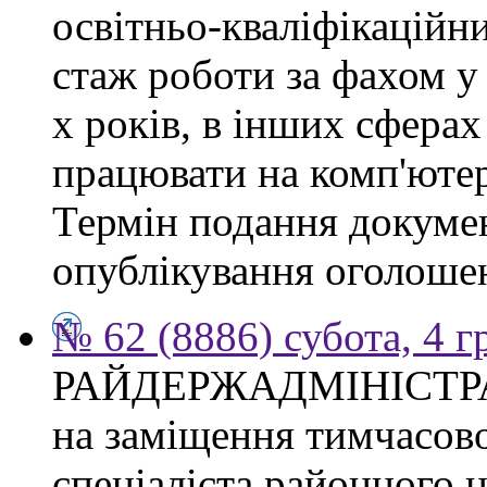
освітньо-кваліфікаційни
стаж роботи за фахом у
х років, в інших сферах
працювати на комп'ютер
Термін подання докумен
опублікування оголоше
№ 62 (8886) субота, 4 
РАЙДЕРЖАДМІНІСТР
на заміщення тимчасово
спеціаліста районного