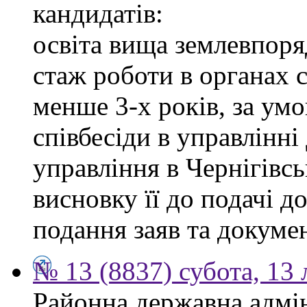
кандидатів:
освіта вища землевпоря
стаж роботи в органах 
менше 3-х років, за ум
співбесіди в управлінн
управління в Чернігівсь
висновку її до подачі д
подання заяв та докумен
№ 13 (8837) субота, 13
Районна державна адмін