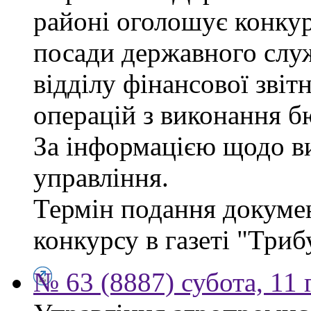
районі оголошує конкур
посади державного служб
відділу фінансової звіт
операцій з виконання б
За інформацією щодо ви
управління.
Термін подання докумен
конкурсу в газеті "Триб
№ 63 (8887) субота, 11